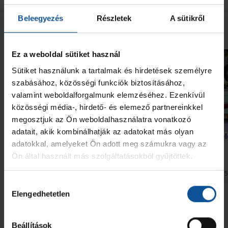
Beleegyezés
Részletek
A sütikről
Neked ajánljuk
Ez a weboldal sütiket használ
Sütiket használunk a tartalmak és hirdetések személyre
szabásához, közösségi funkciók biztosításához,
valamint weboldalforgalmunk elemzéséhez. Ezenkívül
közösségi média-, hirdető- és elemező partnereinkkel
megosztjuk az Ön weboldalhasználatra vonatkozó
adatait, akik kombinálhatják az adatokat más olyan
Szeptember 10-én itthon
Bemutatjuk BL-ellenfel
adatokkal, amelyeket Ön adott meg számukra vagy az
kezdünk a Bajnokok Ligájában
Kristianstad (3. rész)
Ön által használt más szolgáltatásokból gyűjtöttek.
2026. júl. 29.
2026. júl. 15
Bajnokok Ligája
Bajnokok Ligája
Hozzájárulás
Elengedhetetlen
Megnézem az összeset
kiválasztása
Beállítások