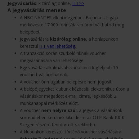
Jegyvásárlás
: kizárólag online,
ITT>>
A jegyvásárlás menete
A HBC NANTES elleni idegenbeli Bajnokok Ligája
mérkőzésre 17.000 forint/darab áron válthatod meg
belépődet.
Jegyvásárlásra
kizárólag online
, a honlapunkon
keresztül
ITT van lehetőség
.
A tranzakció során szurkolóinknak voucher
megvásárlására van lehetősége.
Egy vásárlás alkalmával szurkolóink legfeljebb 10
vouchert vásárolhatnak.
A voucher önmagában belépésre nem jogosít!
A belépőjegyeket klubunk kézbesíti elektronikus úton a
vásárláskor megadott e-mail címre, legkésőbb 2
munkanappal mérkőzés előtt.
A voucher
nem helyre szól
, a jegyek a vásárlások
sorrendjében kerülnek kiküldésre az OTP Bank-PICK
Szeged részére fenntartott szektorba.
A klubunkon keresztül történő voucher vásárlására
február 7. (péntek)
reggel 10 óráig van lehetőség.