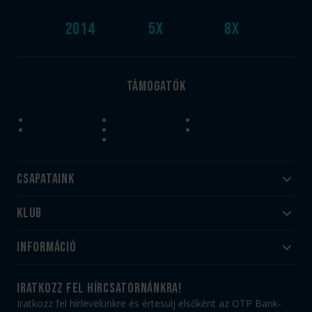
2014
5
x
8
x
Támogatók
Csapataink
Klub
Felnőtt
Akadémia
Utánpótlás
Információ
#HandballFamily
#kékek szívügyünk
Klubtörténet
Jegy- és bérletvásárlás
iratkozz fel hírcsatornánkra!
Munkatársaink
Webshop
Iratkozz fel hírlevelünkre és értesülj elsőként az OTP Bank-
PICK Aréna