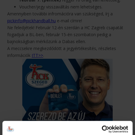
Voucher/jegy visszaváltás nem lehetséges.
Amennyiben további infromációra van szükséged, írj a
pickinfo@pickhandball.hu
e-mail címre!
Ne feledjétek! Február 12-én szerdán a HC Zagreb csapatát
fogadjuk a BL-ben, február 15-én szombaton pedig a
bajnokságban mérkőzünk a Dabas ellen.
A meccsekre megkezdődött a jegyértékesítés, részletes
információk
ITT>>
.