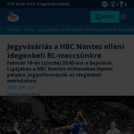
1
5
8
OTP Bank-PICK Szeged kézilabda
EHF kupagyőze
Magyar Baj
Magyar
Ugrás
Ugrás
Jegyek
Kezdőlap
Menü
a
az
megny
fő
oldal
Főoldal
Hírek
Jegyvásárlás a HBC Nantes elleni idegenbeli BL-meccsün
tartalomra
aljára
Jegyvásárlás a HBC Nantes elleni
idegenbeli BL-meccsünkre
Február 19-én (szerda) 20:45-kor a Bajnokok
Ligájában a HBC Nantes otthonában lépünk
pályára. Jegyinformációk az idegenbeli
mérkőzésre.
2025. jan. 15.
Fotók:
Sólya Eliza