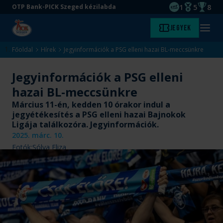
1
5
8
OTP Bank-PICK Szeged kézilabda
EHF kupagyőze
Magyar Baj
Magyar
Ugrás
Ugrás
Jegyek
Kezdőlap
Menü
a
az
megny
fő
oldal
Főoldal
Hírek
Jegyinformációk a PSG elleni hazai BL-meccsünkre
tartalomra
aljára
Jegyinformációk a PSG elleni
hazai BL-meccsünkre
Március 11-én, kedden 10 órakor indul a
jegyétékesítés a PSG elleni hazai Bajnokok
Ligája találkozóra. Jegyinformációk.
2025. márc. 10.
Fotók:
Sólya Eliza