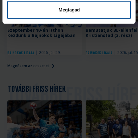
Megtagad
Szeptember 10-én itthon
Bemutatjuk BL-ellenfel
kezdünk a Bajnokok Ligájában
Kristianstad (3. rész)
2026. júl. 29.
2026. júl. 15
Bajnokok Ligája
Bajnokok Ligája
Megnézem az összeset
További friss hírek