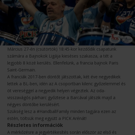
Március 27-én (csütörtök) 18:45-kor kezdődik csapatunk
számára a Bajnokok Ligája kieséses szakasza, a tét a
legjobb 8 közé kerülés. Ellenfelünk, a francia bajnok Paris
Saint-Germain.
A franciák 2017-ben döntőt játszottak, két éve negyedikek
lettek a BL-ben, idén az A csoportban kilenc győzelemmel és
öt vereséggel a negyedik helyen végeztek. Az oda-
visszavágós párharc győztese a Barcával játszik majd a
négyes döntőbe kerülésért.
Szükség lesz a #HandballFamily minden tagjára ezen az
estén, töltsük meg együtt a PICK Arénát!
Részletes információk
A mérkőzésre a jegyértékesítés során először az első és