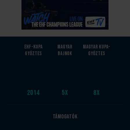
EHF-Kupa
Magyar
Magyar kupa-
győztes
bajnok
győztes
2014
5
x
8
x
Támogatók