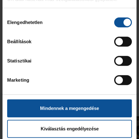
t fogadjuk, belépődet megvásárolhatod online
ITT>>
Hozzájárulás
Elengedhetetlen
kiválasztása
Beállítások
Statisztikai
Marketing
Neked ajánljuk
Mindennek a megengedése
Kiválasztás engedélyezése