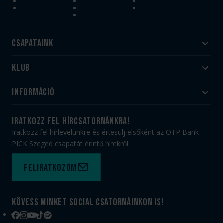
Csapataink
Klub
Felnőtt
Akadémia
Utánpótlás
Információ
#HandballFamily
#kékek szívügyünk
Klubtörténet
Jegy- és bérletvásárlás
iratkozz fel hírcsatornánkra!
Munkatársaink
Webshop
Iratkozz fel hírlevelünkre és értesülj elsőként az OTP Bank-
PICK Aréna
Impresszum
PICK Szeged csapatát érintő hírekről.
Sajtóakkreditáció
TAO
Büszkeségeink
Adatvédelem
Feliratkozom
Felhasználási feltételek
Kapcsolat
Kövess minket social csatornáinkon is!
Facebook
Instagram
YouTube
TikTok
Spotify