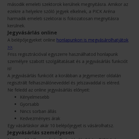
második emeleti szektorok kerülnek megnyitásra. Amikor az
ezekre a helyekre szóló jegyek elkelnek, a PICK Aréna
harmadik emeleti szektorai is fokozatosan megnyitásra
kerülnek.
Jegyvásárlás online
A belépőjegyeket online
honlapunkon is megvásárolhatjátok
>>
.
Friss regisztrációval egyszerre használhatod honlapunk
személyre szabott szolgáltatásait és a jegyvásárlás funkciót
is!
A jegyvásárlás funkciót a korábban a Jegymester oldalán
regisztrált felhasználóneveddel és jelszavaddal is eléred.
Ne feledd az online jegyvásárlás előnyeit:
Kényelmesebb
Gyorsabb
Nincs sorban állás
Kedvezményes árak
Egy vásárláskor akár 10 belépőjegyet is vásárolhatsz.
Jegyvásárlás személyesen