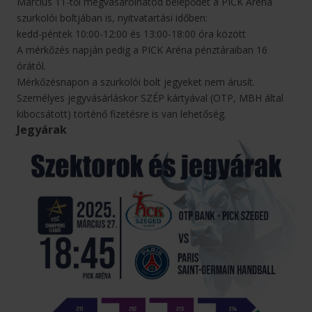
Március 11-től megvásárolhatod belépődet a PICK Aréna
szurkolói boltjában is, nyitvatartási időben:
kedd-péntek 10:00-12:00 és 13:00-18:00 óra között
A mérkőzés napján pedig a PICK Aréna pénztáraiban 16
órától.
Mérkőzésnapon a szurkolói bolt jegyeket nem árusít.
Személyes jegyvásárláskor SZÉP kártyával (OTP, MBH által
kibocsátott) történő fizetésre is van lehetőség.
Jegyárak