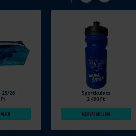
ó 25/26
Sportkulacs
 Ft
2 490 Ft
rolom
Megvásárolom