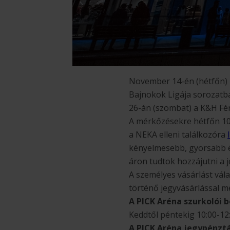
November 14-én (hétfőn) i
Bajnokok Ligája sorozatb
26-án (szombat) a K&H Fér
A mérkőzésekre hétfőn 10 
a NEKA elleni találkozóra
kényelmesebb, gyorsabb és
áron tudtok hozzájutni a 
A személyes vásárlást vál
történő jegyvásárlással m
A PICK Aréna szurkolói 
Keddtől péntekig 10:00-12:
A PICK Aréna jegypénzt