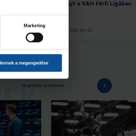
HC 34–36
idényt a K&H Férfi Ligában
Marketing
2026. jún. 02.
NB I
dennek a megengedése
Megnézem az összeset