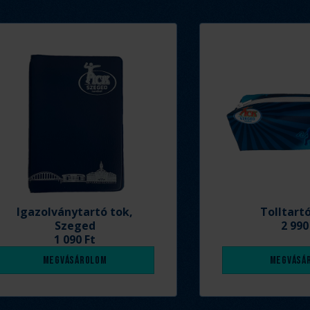
Igazolványtartó tok,
Tolltart
Szeged
2 990
1 090 Ft
Megvásárolom
Megvásá