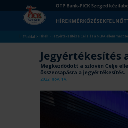
Ugrás
Ugrás
OTP Bank-PICK Szeged kézilab
a
az
fő
oldal
HÍREK
MÉRKŐZÉSEK
FELNŐT
tartalomra
aljára
Kezdőlap
Hírek
Jegyértékesítés a Celje és a NEKA elleni meccs
Főoldal
Jegyértékesítés 
Megkezdődött a szlovén Celje elle
összecsapásra a jegyértékesítés.
2022. nov. 14.