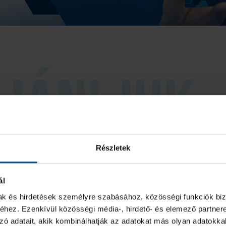
Részletek
ál
Galéria
mak és hirdetések személyre szabásához, közösségi funkciók biz
hez. Ezenkívül közösségi média-, hirdető- és elemező partner
ukács Kornél az Év
OTP Bank-PICK
zó adatait, akik kombinálhatják az adatokat más olyan adatokka