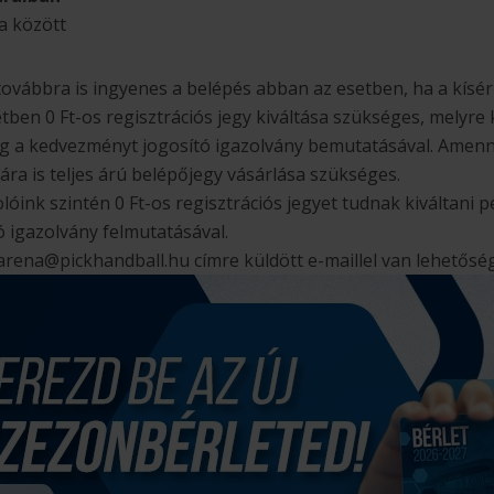
a között
továbbra is ingyenes a belépés abban az esetben, ha a kísér
ben 0 Ft-os regisztrációs jegy kiváltása szükséges, melyre
g a kedvezményt jogosító igazolvány bemutatásával. Amen
ára is teljes árú belépőjegy vásárlása szükséges.
óink szintén 0 Ft-os regisztrációs jegyet tudnak kiváltani 
ó igazolvány felmutatásával.
.arena@pickhandball.hu címre küldött e-maillel van lehetőség