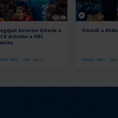
Videó
egújult kerettel érkezik a
Érkezik a #kék
ICK Arénába a HBC
antes
2026. aug. 07.
2026.
ndball Family
Handball Family