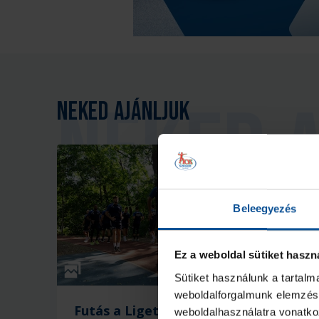
Neked ajánljuk
Beleegyezés
Ez a weboldal sütiket haszn
Galéria
Sütiket használunk a tartal
weboldalforgalmunk elemzésé
Futás a Ligetben
L
weboldalhasználatra vonatko