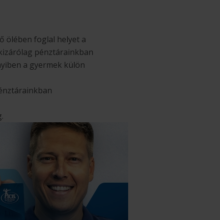
ő ölében foglal helyet a
 kizárólag pénztárainkban
nyiben a gyermek külön
pénztárainkban
.