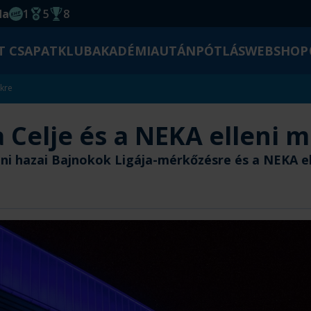
da
1
5
8
EHF kupagyőzelem 2014
Magyar Bajnoki cím
Magyar-Kupa győzelem
T CSAPAT
KLUB
AKADÉMIA
UTÁNPÓTLÁS
WEBSHOP
ekre
a Celje és a NEKA elleni 
ni hazai Bajnokok Ligája-mérkőzésre és a NEKA ell