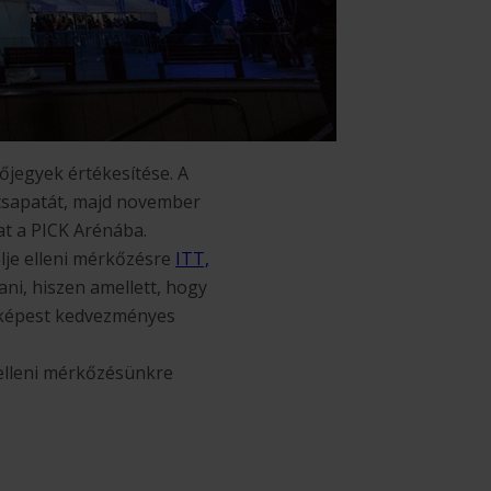
őjegyek értékesítése. A
 csapatát, majd november
at a PICK Arénába.
lje elleni mérkőzésre
ITT,
ani, hiszen amellett, hogy
z képest kedvezményes
 elleni mérkőzésünkre