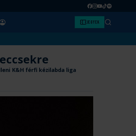
Facebook
Instagram
YouTube
TikTok
Spotify
BELÉPÉS
Jegyek
Keresés
meccsekre
eni K&H férfi kézilabda liga