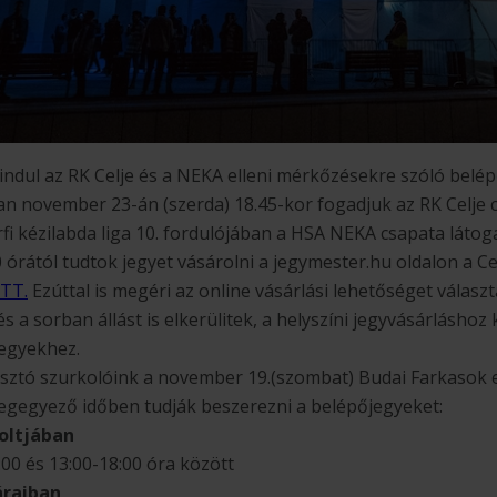
ndul az RK Celje és a NEKA elleni mérkőzésekre szóló belép
an november 23-án (szerda) 18.45-kor fogadjuk az RK Celje
fi kézilabda liga 10. fordulójában a HSA NEKA csapata látog
órától tudtok jegyet vásárolni a jegymester.hu oldalon a Ce
ITT.
Ezúttal is megéri az online vásárlási lehetőséget választ
 a sorban állást is elkerülitek, a helyszíni jegyvásárlásho
jegyekhez.
asztó szurkolóink a november 19.(szombat) Budai Farkasok
egegyező időben tudják beszerezni a belépőjegyeket:
boltjában
00 és 13:00-18:00 óra között
áraiban