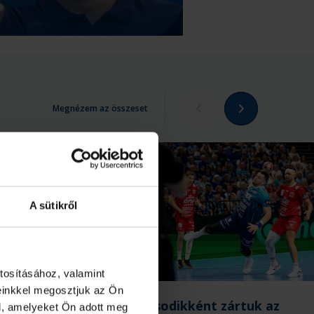
Megnézem az összeset
A sütikről
tosításához, valamint
einkkel megosztjuk az Ön
 Szeged–
Másodikként zártuk az
l, amelyeket Ön adott meg