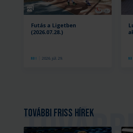
Galéria
Futás a Ligetben
L
(2026.07.28.)
a
2026. júl. 29.
NB I
NB 
További friss hírek