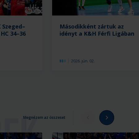
 Szeged–
Másodikként zártuk az
HC 34–36
idényt a K&H Férfi Ligában
2026. jún. 02.
NB I
Megnézem az összeset