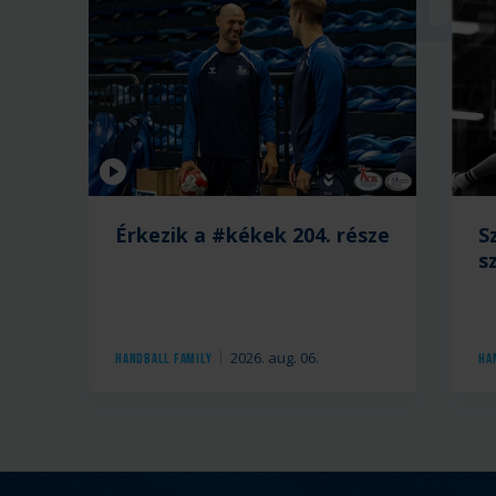
Videó
Érkezik a #kékek 204. része
S
s
2026. aug. 06.
Handball Family
Ha