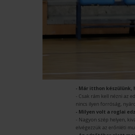
- Már itthon készülünk,
- Csak rám kell nézni az e
nincs ilyen forróság, nyár
- Milyen volt a roglai e
- Nagyon szép helyen, kiv
elvégezzük az erőnléti mun