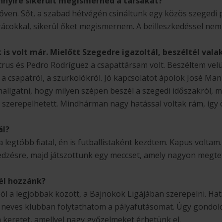
nnyire sikerült megismerned a társakat?
 bőven. Sőt, a szabad hétvégén csináltunk egy közös szegedi
cokkal, sikerül őket megismernem. A beilleszkedéssel nem 
 is volt már. Mielőtt Szegedre igazoltál, beszéltél vala
us és Pedro Rodríguez a csapattársam volt. Beszéltem velü
 a csapatról, a szurkolókról. Jó kapcsolatot ápolok José Manue
 hallgatni, hogy milyen szépen beszél a szegedi időszakról,
en szerepelhetett. Mindhárman nagy hatással voltak rám, így
ál?
 legtöbb fiatal, én is futballistaként kezdtem. Kapus voltam
edzésre, majd játszottunk egy meccset, amely nagyon megtet
tél hozzánk?
ból a legjobbak között, a Bajnokok Ligájában szerepelni. Ha
 neves klubban folytathatom a pályafutásomat. Úgy gondol
a keretet, amellyel nagy győzelmeket érhetünk el.