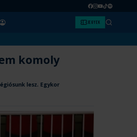
Facebook
Instagram
YouTube
TikTok
Spotify
BELÉPÉS
Jegyek
Keresés
tem komoly
légiósunk lesz. Egykor