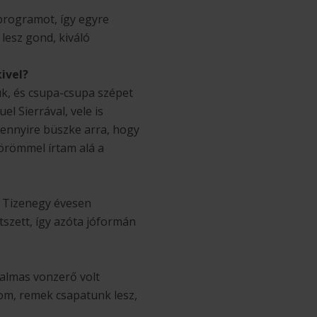
 programot, így egyre
lesz gond, kiváló
kivel?
k, és csupa-csupa szépet
l Sierrával, vele is
 mennyire büszke arra, hogy
 örömmel írtam alá a
. Tizenegy évesen
szett, így azóta jóformán
talmas vonzerő volt
om, remek csapatunk lesz,