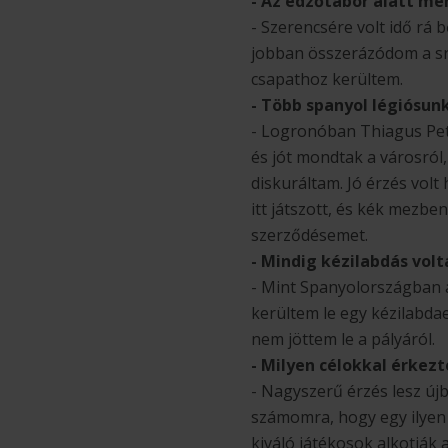
- Az edzőtábor alatt me
- Szerencsére volt idő rá
jobban összerázódom a srá
csapathoz kerültem.
- Több spanyol légiósunk
- Logronóban Thiagus Petr
és jót mondtak a városról,
diskuráltam. Jó érzés volt
itt játszott, és kék mezb
szerződésemet.
- Mindig kézilabdás volt
- Mint Spanyolországban a
kerültem le egy kézilabda
nem jöttem le a pályáról.
- Milyen célokkal érkez
- Nagyszerű érzés lesz új
számomra, hogy egy ilyen
kiváló játékosok alkotják 