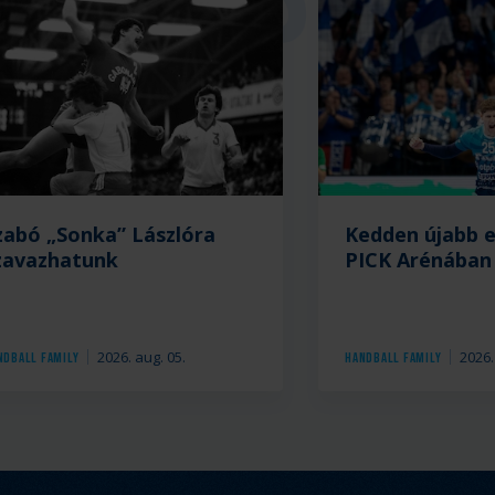
zabó „Sonka” Lászlóra
Kedden újabb 
zavazhatunk
PICK Arénában
2026. aug. 05.
2026.
ndball Family
Handball Family