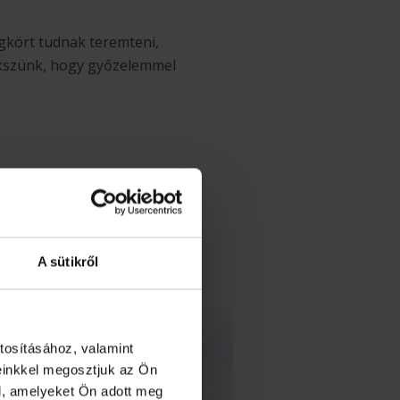
gkört tudnak teremteni,
ekszünk, hogy győzelemmel
A sütikről
PICK Szeged
tosításához, valamint
einkkel megosztjuk az Ön
l, amelyeket Ön adott meg