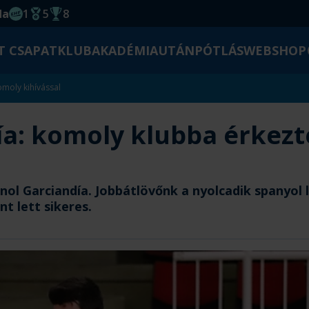
da
1
5
8
EHF kupagyőzelem 2014
Magyar Bajnoki cím
Magyar-Kupa győzelem
T CSAPAT
KLUB
AKADÉMIA
UTÁNPÓTLÁS
WEBSHOP
moly kihívással
ía: komoly klubba érkez
ol Garciandía. Jobbátlövőnk a nyolcadik spanyol 
nt lett sikeres.