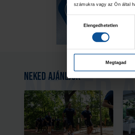
számukra vagy az Ön által ha
Hozzájárulás
Elengedhetetlen
kiválasztása
Megtagad
Neked ajánljuk