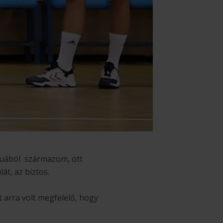
echuából származom, ott
át, az biztos.
 arra volt megfelelő, hogy