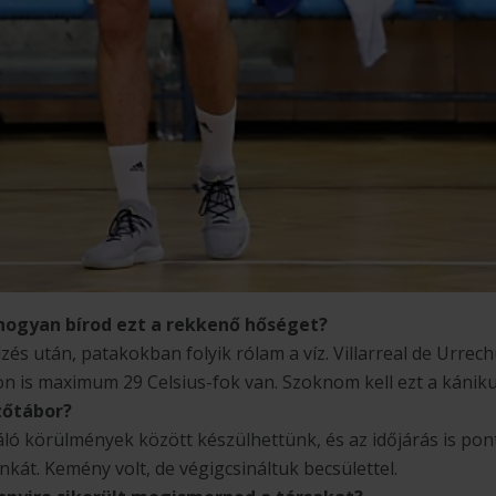
 hogyan bírod ezt a rekkenő hőséget?
dzés után, patakokban folyik rólam a víz. Villarreal de Urr
on is maximum 29 Celsius-fok van. Szoknom kell ezt a kánikul
dzőtábor?
áló körülmények között készülhettünk, és az időjárás is pont
kát. Kemény volt, de végigcsináltuk becsülettel.