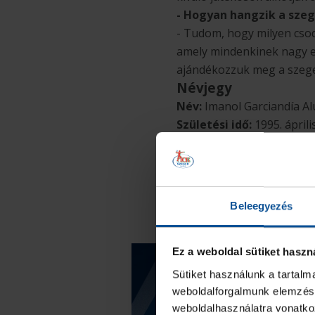
- Hogyan hangzik a szeg
- Tudom, hogy milyen csod
amely mindenkinek nagy e
ajándékozzuk meg a szege
Névjegy
Név:
Imanol Garciandía Al
Születési idő:
1995. áprili
Születési hely:
Villeral d
Állampolgársága:
spany
Magassága:
2,04 méter
Posztja:
jobbátlövő
Beleegyezés
Csapatai:
SD Urola, Sanio
Válogatottság:
15 mérkő
Ez a weboldal sütiket haszn
Sütiket használunk a tartal
weboldalforgalmunk elemzésé
weboldalhasználatra vonatko