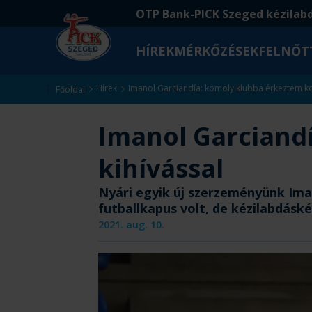
Ugrás
Ugrás
OTP Bank-PICK Szeged kézilab
a
az
fő
oldal
HÍREK
MÉRKŐZÉSEK
FELNŐT
tartalomra
aljára
Kezdőlap
Hírek
Imanol Garciandía: komoly klubba érkeztem ko
Főoldal
Imanol Garciand
kihívással
Nyári egyik új szerzeményünk Iman
futballkapus volt, de kézilabdáské
2021. aug. 10.