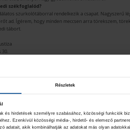
edi székfoglalód?
álatos szurkolótáborral rendelkezik a csapat. Nagyszerű lé
rőt ad. Ígérem, hogy minden meccsen arra törekszem, tör
di tábort.
ustiza
s 30.
e Urrechua
ol
Részletek
 EKT, Club Balonmano Ciudad de Logrono, Pays d’Aix UCH, 
zés/25 gól
ál
mak és hirdetések személyre szabásához, közösségi funkciók biz
hez. Ezenkívül közösségi média-, hirdető- és elemező partner
zó adatait, akik kombinálhatják az adatokat más olyan adatokka