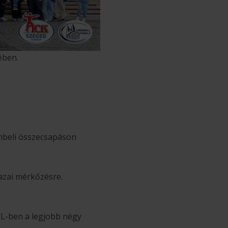
ében.
enbeli összecsapáson
azai mérkőzésre.
BL-ben a legjobb négy