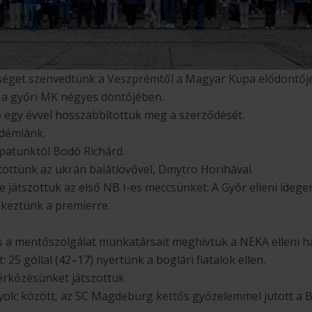
éget szenvedtünk a Veszprémtől a Magyar Kupa elődöntőj
a győri MK négyes döntőjében.
 egy évvel hosszabbítottuk meg a szerződését.
adémiánk.
apatunktól Bodó Richárd.
öttünk az ukrán balátlövővel, Dmytro Horihával.
 játszottuk az első NB I-es meccsünket. A Győr elleni ideg
keztünk a premierre.
 a mentőszolgálat munkatársait meghívtuk a NEKA elleni h
 25 góllal (42–17) nyertünk a boglári fiatalok ellen.
érkőzésünket játszottuk
yolc között, az SC Magdeburg kettős győzelemmel jutott a 