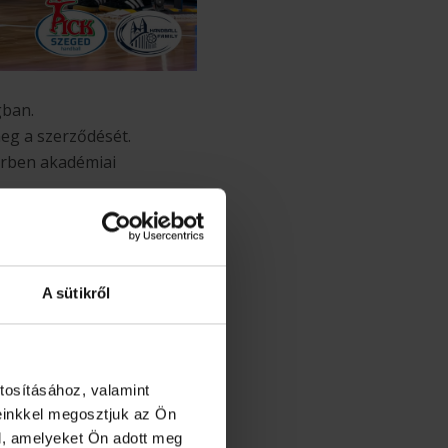
gban.
eg a szerződését.
örben akadémiai
.
A sütikről
igájában a legjobb nyolc
tosításához, valamint
einkkel megosztjuk az Ön
l, amelyeket Ön adott meg