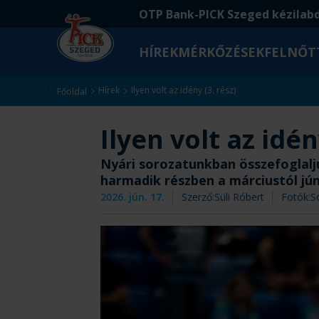
Ugrás
Ugrás
OTP Bank-PICK Szeged kézilab
a
az
fő
oldal
HÍREK
MÉRKŐZÉSEK
FELNŐT
tartalomra
aljára
Kezdőlap
Hírek
Ilyen volt az idény (3. rész)
Főoldal
Ilyen volt az idén
Nyári sorozatunkban összefoglalju
harmadik részben a márciustól jú
2026. jún. 17.
Szerző:
Süli Róbert
Fotók:
S