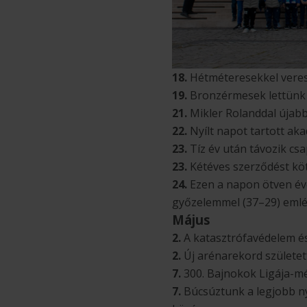
18.
Hétméteresekkel veres
19.
Bronzérmesek lettünk 
21.
Mikler Rolanddal újabb
22.
Nyílt napot tartott ak
23.
Tíz év után távozik cs
23.
Kétéves szerződést köt
24.
Ezen a napon ötven éve
győzelemmel (37–29) emlé
Május
2.
A katasztrófavédelem és
2.
Új arénarekord született:
7.
300. Bajnokok Ligája-m
7.
Búcsúztunk a legjobb n