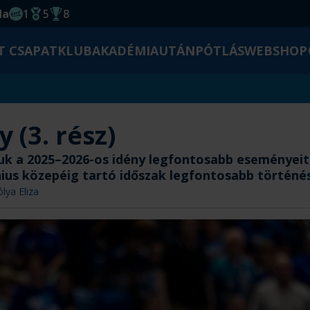
da
1
5
8
EHF kupagyőzelem 2014
Magyar Bajnoki cím
Magyar-Kupa győzelem
T CSAPAT
KLUB
AKADÉMIA
UTÁNPÓTLÁS
WEBSHOP
y (3. rész)
k a 2025–2026-os idény legfontosabb eseményeit, 
nius közepéig tartó időszak legfontosabb történés
ólya Eliza