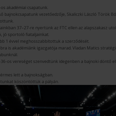
-os akadémiai csapatunk.
ső bajnokcsapatunk vezetőedzője, Skaliczki László Török Bó
ottunk.
rainkban 37–27-re nyertünk az FTC ellen az alapszakasz uto
 jó sportoló fiataljainkat.
bb 1 évvel meghosszabbítottuk a szerződését.
bbra is akadémiánk igazgatója marad. Vladan Matics stratég
ubunknál.
36-os vereséget szenvedtünk idegenben a bajnoki döntő el
érmes lett a bajnokságban.
tunkat köszöntöttük a pályán.