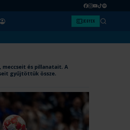
Facebook
Instagram
YouTube
TikTok
Spotify
BELÉPÉS
Jegyek
Keresés
meccseit és pillanatait. A
eit gyűjtöttük össze.