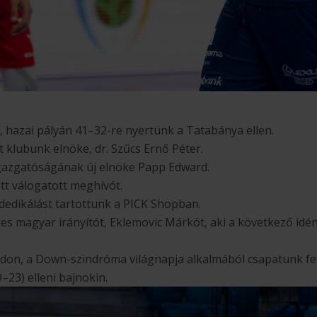
n, hazai pályán 41–32-re nyertünk a Tatabánya ellen.
t klubunk elnöke, dr. Szűcs Ernő Péter.
 igazgatóságának új elnöke Papp Edward.
tt válogatott meghívót.
dedikálást tartottunk a PICK Shopban.
es magyar irányítót, Eklemovic Márkót, aki a következő id
on, a Down-szindróma világnapja alkalmából csapatunk fe
–23) elleni bajnokin.