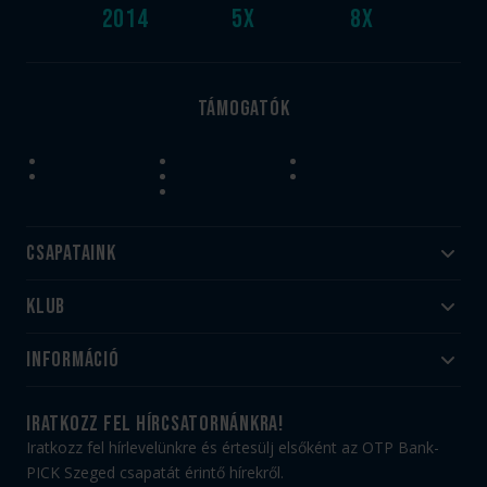
2014
5
x
8
x
Támogatók
Csapataink
Klub
Felnőtt
Akadémia
Utánpótlás
Információ
#HandballFamily
#kékek szívügyünk
Klubtörténet
Jegy- és bérletvásárlás
iratkozz fel hírcsatornánkra!
Munkatársaink
Webshop
Iratkozz fel hírlevelünkre és értesülj elsőként az OTP Bank-
PICK Aréna
Impresszum
PICK Szeged csapatát érintő hírekről.
Sajtóakkreditáció
TAO