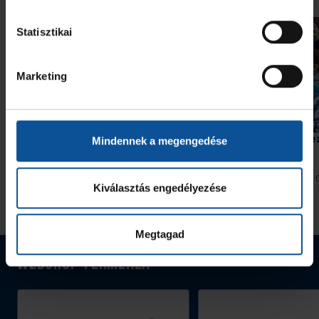
Statisztikai
Marketing
Közönségsiker a vásárhelyi
Megújult kerettel érkez
Mindennek a megengedése
#kékek Touron
Arénába a HBC Nantes
2026. aug. 07.
2026. aug. 
Handball Family
Handball Family
Kiválasztás engedélyezése
Megnézem az összeset
Megtagad
Webshop termékek