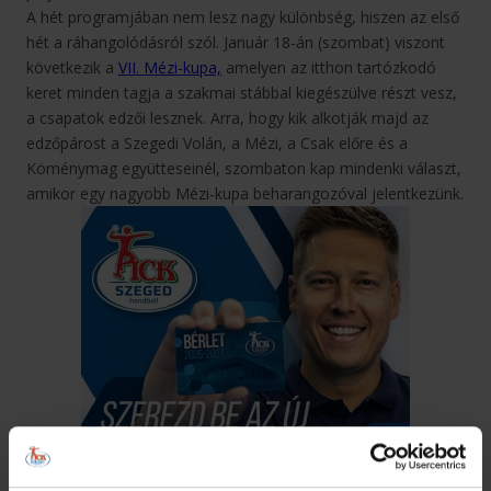
A hét programjában nem lesz nagy különbség, hiszen az első
hét a ráhangolódásról szól. Január 18-án (szombat) viszont
következik a
VII. Mézi-kupa,
amelyen az itthon tartózkodó
keret minden tagja a szakmai stábbal kiegészülve részt vesz,
a csapatok edzői lesznek. Arra, hogy kik alkotják majd az
edzőpárost a Szegedi Volán, a Mézi, a Csak előre és a
Köménymag együtteseinél, szombaton kap mindenki választ,
amikor egy nagyobb Mézi-kupa beharangozóval jelentkezünk.