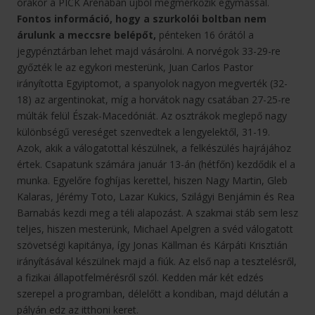
órakor a PICK Arénában újból megmérkőzik egymással.
Fontos információ, hogy a szurkolói boltban nem
árulunk a meccsre belépőt,
pénteken 16 órától a
jegypénztárban lehet majd vásárolni. A norvégok 33-29-re
győzték le az egykori mesterünk, Juan Carlos Pastor
irányította Egyiptomot, a spanyolok nagyon megverték (32-
18) az argentinokat, míg a horvátok nagy csatában 27-25-re
múlták felül Észak-Macedóniát. Az osztrákok meglepő nagy
különbségű vereséget szenvedtek a lengyelektől, 31-19.
Azok, akik a válogatottal készülnek, a felkészülés hajrájához
értek. Csapatunk számára január 13-án (hétfőn) kezdődik el a
munka. Egyelőre foghíjas kerettel, hiszen Nagy Martin, Gleb
Kalaras, Jérémy Toto, Lazar Kukics, Szilágyi Benjámin és Rea
Barnabás kezdi meg a téli alapozást. A szakmai stáb sem lesz
teljes, hiszen mesterünk, Michael Apelgren a svéd válogatott
szövetségi kapitánya, így Jonas Källman és Kárpáti Krisztián
irányításával készülnek majd a fiúk. Az első nap a tesztelésről,
a fizikai állapotfelmérésről szól. Kedden már két edzés
szerepel a programban, délelőtt a kondiban, majd délután a
pályán edz az itthoni keret.