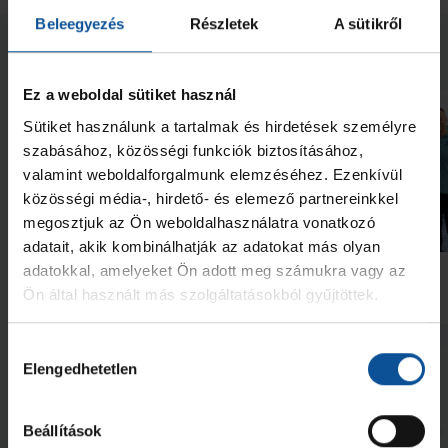
Beleegyezés
Részletek
A sütikről
Neked ajánljuk
Ez a weboldal sütiket használ
Sütiket használunk a tartalmak és hirdetések személyre
szabásához, közösségi funkciók biztosításához,
valamint weboldalforgalmunk elemzéséhez. Ezenkívül
közösségi média-, hirdető- és elemező partnereinkkel
megosztjuk az Ön weboldalhasználatra vonatkozó
Galéria
adatait, akik kombinálhatják az adatokat más olyan
Futás a Ligetben (2026.07.28.)
Lukács Kornél az Év
adatokkal, amelyeket Ön adott meg számukra vagy az
akadémistája
Ön által használt más szolgáltatásokból gyűjtöttek.
2026. júl. 29.
2026. jún. 20.
NB I
NB I
Hozzájárulás
Megnézem az összeset
Elengedhetetlen
kiválasztása
További friss hírek
Beállítások