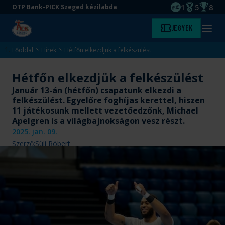
1
5
8
OTP Bank-PICK Szeged kézilabda
EHF kupagyőze
Magyar Baj
Magyar
Ugrás
Ugrás
Jegyek
Kezdőlap
Menü
a
az
megny
fő
oldal
Főoldal
Hírek
Hétfőn elkezdjük a felkészülést
tartalomra
aljára
Hétfőn elkezdjük a felkészülést
Január 13-án (hétfőn) csapatunk elkezdi a
felkészülést. Egyelőre foghíjas kerettel, hiszen
11 játékosunk mellett vezetőedzőnk, Michael
Apelgren is a világbajnokságon vesz részt.
2025. jan. 09.
Szerző:
Süli Róbert