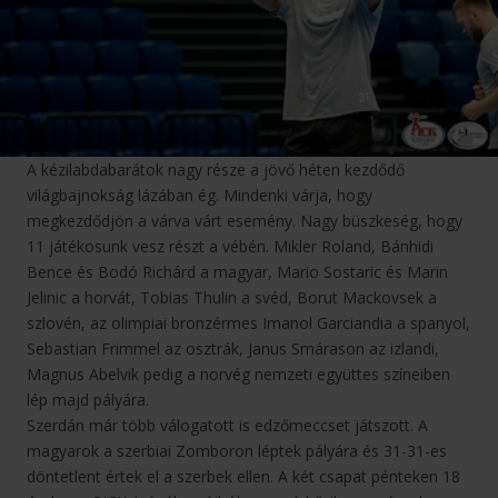
A kézilabdabarátok nagy része a jövő héten kezdődő
világbajnokság lázában ég. Mindenki várja, hogy
megkezdődjön a várva várt esemény. Nagy büszkeség, hogy
11 játékosunk vesz részt a vébén. Mikler Roland, Bánhidi
Bence és Bodó Richárd a magyar, Mario Sostaric és Marin
Jelinic a horvát, Tobias Thulin a svéd, Borut Mackovsek a
szlovén, az olimpiai bronzérmes Imanol Garciandia a spanyol,
Sebastian Frimmel az osztrák, Janus Smárason az izlandi,
Magnus Abelvik pedig a norvég nemzeti együttes színeiben
lép majd pályára.
Szerdán már több válogatott is edzőmeccset játszott. A
magyarok a szerbiai Zomboron léptek pályára és 31-31-es
döntetlent értek el a szerbek ellen. A két csapat pénteken 18