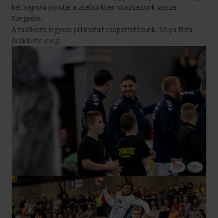
két bajnoki ponttal a zsebünkben utazhattunk vissza
Szegedre.
A találkozó legjobb pillanatait csapatfotósunk, Sólya Eliza
örökítette meg.