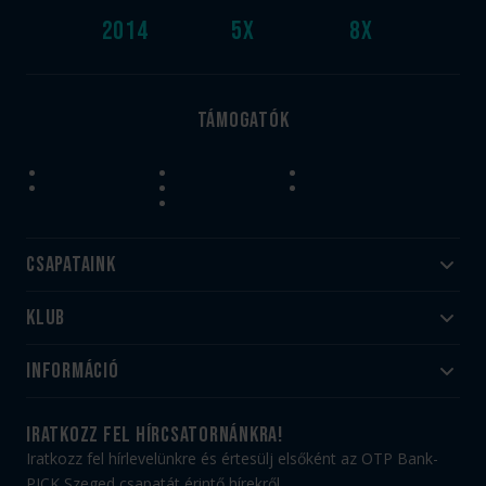
2014
5
x
8
x
Támogatók
Csapataink
Klub
Felnőtt
Akadémia
Utánpótlás
Információ
#HandballFamily
#kékek szívügyünk
Klubtörténet
Jegy- és bérletvásárlás
iratkozz fel hírcsatornánkra!
Munkatársaink
Webshop
Iratkozz fel hírlevelünkre és értesülj elsőként az OTP Bank-
PICK Aréna
Impresszum
PICK Szeged csapatát érintő hírekről.