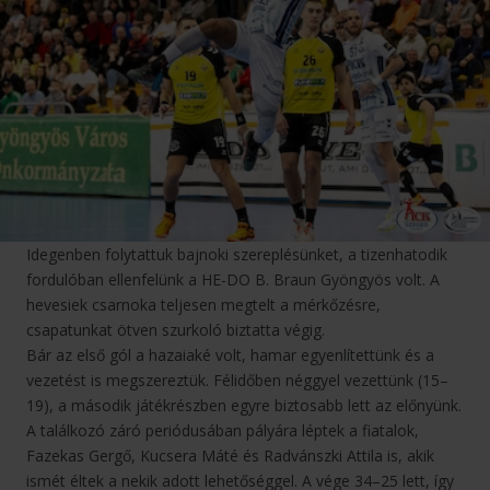
Idegenben folytattuk bajnoki szereplésünket, a tizenhatodik
fordulóban ellenfelünk a HE-DO B. Braun Gyöngyös volt. A
hevesiek csarnoka teljesen megtelt a mérkőzésre,
csapatunkat ötven szurkoló biztatta végig.
Bár az első gól a hazaiaké volt, hamar egyenlítettünk és a
vezetést is megszereztük. Félidőben néggyel vezettünk (15–
19), a második játékrészben egyre biztosabb lett az előnyünk.
A találkozó záró periódusában pályára léptek a fiatalok,
Fazekas Gergő, Kucsera Máté és Radvánszki Attila is, akik
ismét éltek a nekik adott lehetőséggel. A vége 34–25 lett, így