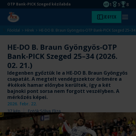
1
5
8
OTP Bank-PICK Szeged kézilabda
EHF kupagyőze
Magyar Baj
Magyar
Ugrás
Ugrás
Jegyek
Kezdőlap
Menü
a
az
megny
fő
oldal
Főoldal
Hírek
HE-DO B. Braun Gyöngyös-OTP Bank-PICK Szeged 25–34 (
tartalomra
aljára
HE-DO B. Braun Gyöngyös-OTP
Bank-PICK Szeged 25–34 (2026.
02. 21.)
Idegenben győztük le a HE-DO B. Braun Gyöngyös
csapatát. A megtelt vendégszektor örömére a
#kékek hamar előnybe kerültek, így a két
bajnoki pont sorsa nem forgott veszélyben. A
mérkőzés képei.
2026. febr. 22.
37
kép
Fotók:
Sólya Eliza