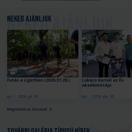
Neked ajánljuk
Galéria
Futás a Ligetben (2026.07.28.)
Lukács Kornél az Év
akadémistája
2026. júl. 29.
2026. jún. 20.
NB I
NB I
Megnézem az összeset
További galéria típusú hírek