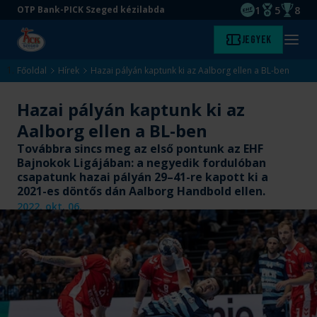
1
5
8
OTP Bank-PICK Szeged kézilabda
EHF kupagyőze
Magyar Baj
Magyar
Ugrás
Ugrás
Jegyek
Kezdőlap
Menü
a
az
megny
fő
oldal
Főoldal
Hírek
Hazai pályán kaptunk ki az Aalborg ellen a BL-ben
tartalomra
aljára
Hazai pályán kaptunk ki az
Aalborg ellen a BL-ben
Továbbra sincs meg az első pontunk az EHF
Bajnokok Ligájában: a negyedik fordulóban
csapatunk hazai pályán 29–41-re kapott ki a
2021-es döntős dán Aalborg Handbold ellen.
2022. okt. 06.