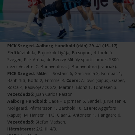
PICK Szeged–Aalborg Handbold (dán) 29–41 (15–17)
Férfi kézilabda, Bajnokok Ligája, B csoport, 4. forduló.
Szeged, Pick Aréna, dr. Bérczy Mihály sportcsarnok, 5300
néző. Vezette: C. Bonaventura, J. Bonaventura (franciák).
PICK Szeged:
Mikler – Sostaric 6, Garciandía 3, Bombac 1,
Bánhidi 3, Bodó 2, Frimmel 4.
Csere:
Alilovic (kapus), Gaber,
Rosta 4, Radivojevics 2/2, Martins, Blonz 1, Tönnesen 3.
Vezetőedző:
Juan Carlos Pastor.
Aalborg Handbold:
Gade – Björnsen 6, Sandell, J. Nielsen 4,
Möllgaard, Pálmarsson 1, Barthold 10.
Csere:
Aggefors
(kapus), M. Hansen 11/3, Claar 2, Antonsen 1, Hangaard 6.
Vezetőedző:
Stefan Madsen.
Hétméteres:
2/2, ill. 4/3.