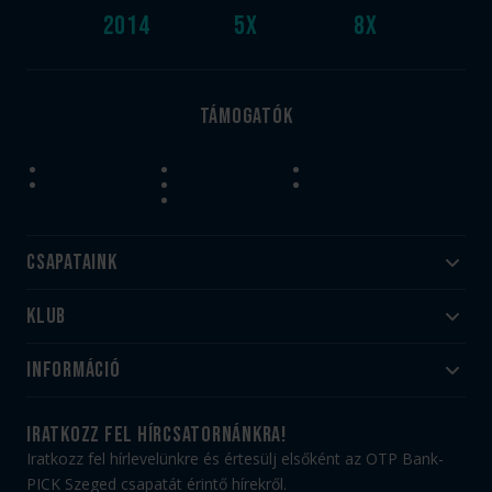
2014
5
x
8
x
Támogatók
Csapataink
Klub
Felnőtt
Akadémia
Utánpótlás
Információ
#HandballFamily
#kékek szívügyünk
Klubtörténet
Jegy- és bérletvásárlás
iratkozz fel hírcsatornánkra!
Munkatársaink
Webshop
Iratkozz fel hírlevelünkre és értesülj elsőként az OTP Bank-
PICK Aréna
Impresszum
PICK Szeged csapatát érintő hírekről.