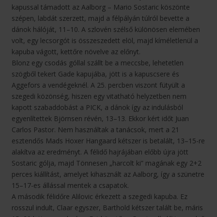
kapussal támadott az Aalborg – Mario Sostaric köszönte
szépen, labdát szerzett, majd a félpályán túlról bevette a
dánok hálóját, 11–10. A szlovén szélső különösen elemében
volt, egy lecsorgót is összeszedett elöl, majd kíméletlenül a
kapuba vágott, kettőre növelve az előnyt.
Blonz egy csodás góllal szállt be a meccsbe, lehetetlen
szögből tekert Gade kapujába, jött is a kapuscsere és
Aggefors a vendégeknél. A 25. percben viszont fütyült a
szegedi közönség, hiszen egy vitatható helyzetben nem
kapott szabaddobást a PICK, a dánok így az indulásból
egyenlítettek Björnsen révén, 13–13. Ekkor kért időt Juan
Carlos Pastor. Nem használtak a tanácsok, mert a 21
esztendős Mads Hoxer Hangaard kétszer is betalált, 13–15-re
alakítva az eredményt. A félidő hajrájában előbb újra jött
Sostaric gólja, majd Tönnesen „harcolt ki” magának egy 2+2
perces kiállítást, amelyet kihasznált az Aalborg, így a szünetre
15–17-es állással mentek a csapatok.
A második félidőre Alilovic érkezett a szegedi kapuba. Ez
rosszul indult, Claar egyszer, Barthold kétszer talált be, máris