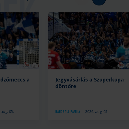
edzőmeccs a
Jegyvásárlás a Szuperkupa-
döntőre
 aug. 05.
2026. aug. 05.
Handball Family