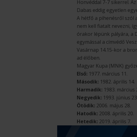
Honvéddal 7-7 sikerrel. A
Dabas eddig egyetlen egy
A hétfő a pihenésről szól
nem kell fiatalt nevezni, 
órakor lépünk pályára, a D
egymással a címvédő Vesz
Vasárnap 14.15-kor a bron
ad élőben.
Magyar Kupa (MNK) győz
Első:
1977. március 11.
Második:
1982. április 14.
Harmadik:
1983. március 
Negyedik:
1993. június 23
Ötödik:
2006. május 28.
Hatodik:
2008. április 20.
Hetedik:
2019. április 7.