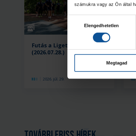
számukra vagy az Ön által ha
Hozzájárulás
Elengedhetetlen
kiválasztása
Galéria
Futás a Ligetben
L
(2026.07.28.)
a
Megtagad
2026. júl. 29.
NB I
NB 
További friss hírek