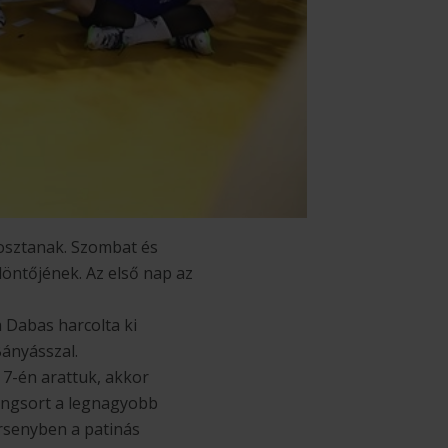
 osztanak. Szombat és
öntőjének. Az első nap az
 Dabas harcolta ki
Bányásszal.
 7-én arattuk, akkor
angsort a legnagyobb
ersenyben a patinás