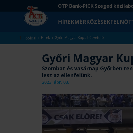
Ugrás
Ugrás
OTP Bank-PICK Szeged kézilab
a
az
fő
oldal
HÍREK
MÉRKŐZÉSEK
FELNŐT
tartalomra
aljára
Kezdőlap
Hírek
Győri Magyar Kupa húsvétoló
Főoldal
Győri Magyar Ku
Szombat és vasárnap Győrben rend
lesz az ellenfelünk.
2023. ápr. 03.