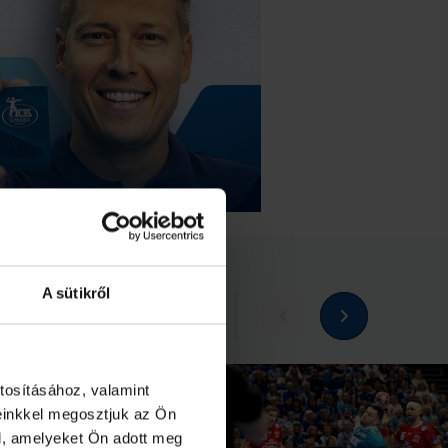
A sütikről
Megnézem az összeset
tosításához, valamint
einkkel megosztjuk az Ön
l, amelyeket Ön adott meg