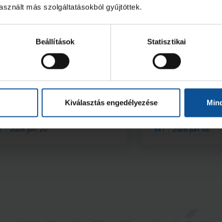
sznált más szolgáltatásokból gyűjtöttek.
Beállítások
Statisztikai
Galéria
ukács Kornél az Év
OTP Bank-PICK
kadémistája
ONE Veszprém 
(2026. 06. 02.)
Kiválasztás engedélyezése
Min
2026. jún. 20.
2026. jún. 03.
I
NB I