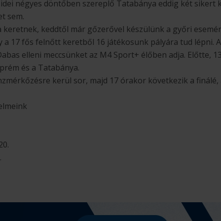
z idei négyes döntőben szereplő Tatabánya eddig két sikert 
et sem.
 a keretnek, keddtől már gőzerővel készülünk a győri esem
így a 17 fős felnőtt keretből 16 játékosunk pályára tud lépni
abas elleni meccsünket az M4 Sport+ élőben adja. Előtte, 13
prém és a Tatabánya.
zmérkőzésre kerül sor, majd 17 órakor következik a finálé
elmeink
20.
.