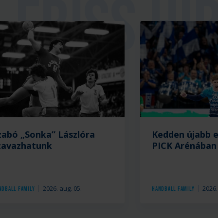
zabó „Sonka” Lászlóra
Kedden újabb 
zavazhatunk
PICK Arénában
2026. aug. 05.
2026.
ndball Family
Handball Family