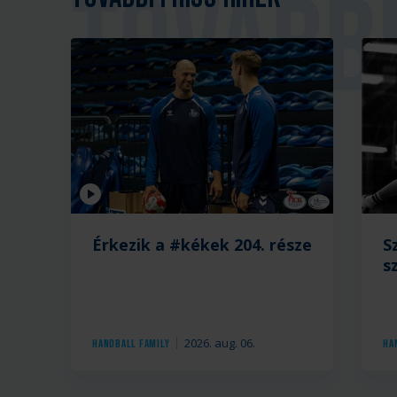
Videó
Érkezik a #kékek 204. része
S
s
2026. aug. 06.
Handball Family
Ha