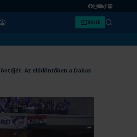
Facebook
Instagram
YouTube
TikTok
Spotify
BELÉPÉS
Jegyek
Keresés
döntőjét. Az elődöntőben a Dabas