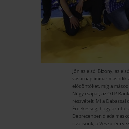
Jön az első. Bizony, az el
vasárnap immár második a
elődöntőket, míg a másodi
Négy csapat, az OTP Bank
részvételt. Mi a Dabassal 
Érdekesség, hogy az utols
Debrecenben diadalmaskod
riválisunk, a Veszprém ve