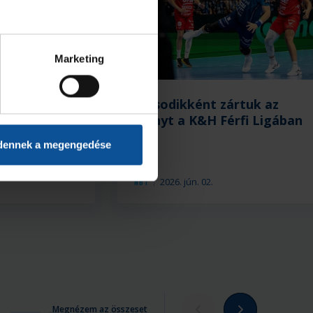
Marketing
 Szeged–
Másodikként zártuk az
HC 34–36
idényt a K&H Férfi Ligában
dennek a megengedése
2026. jún. 02.
NB I
Megnézem az összeset