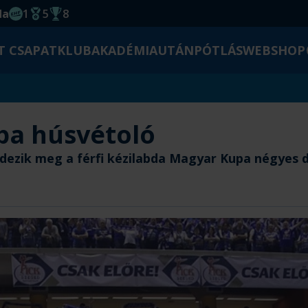
da
1
5
8
EHF kupagyőzelem 2014
Magyar Bajnoki cím
Magyar-Kupa győzelem
T CSAPAT
KLUB
AKADÉMIA
UTÁNPÓTLÁS
WEBSHOP
pa húsvétoló
ezik meg a férfi kézilabda Magyar Kupa négyes 