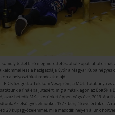
ső komoly téttel bíró megmérettetés, ahol kupát, ahol érmet
lkalommal lesz a házigazdája Győr a Magyar Kupa négyes d
kon a helyosztókat rendezik majd.
 - PICK Szeged, a Telekom Veszprém, a MOL Tatabánya és a
csatázunk a fináléba jutásért, míg a másik ágon az Építők a 
ó, azaz hetedik MK-sikerünket éppen négy éve, 2019. április
tunk. Az első győzelmünket 1977-ben, 46 éve értük el. A r
zeti 29 kupagyőzelemmel, mi a második helyen állunk holtv