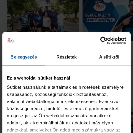
Galéria
#kékek Tour 1. állomás:
Indul a helyszíni
Hódmezővásárhely
bérletértékesítés
Beleegyezés
Részletek
A sütikről
2026. aug. 07.
2026. aug. 
Handball Family
Handball Family
Megnézem az összeset
Ez a weboldal sütiket használ
Sütiket használunk a tartalmak és hirdetések személyre
További friss hírek
szabásához, közösségi funkciók biztosításához,
valamint weboldalforgalmunk elemzéséhez. Ezenkívül
közösségi média-, hirdető- és elemező partnereinkkel
megosztjuk az Ön weboldalhasználatra vonatkozó
adatait, akik kombinálhatják az adatokat más olyan
adatokkal, amelyeket Ön adott meg számukra vagy az