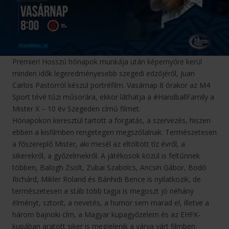
Premier! Hosszú hónapok munkája után képernyőre kerül
minden idők legeredményesebb szegedi edzőjéről, Juan
Carlos Pastorról készül portréfilm. Vasárnap 8 órakor az M4
Sport tévé tűzi műsorára, ekkor láthatja a #HandballFamily a
Mister X – 10 év Szegeden című filmet.
Hónapokon keresztül tartott a forgatás, a szervezés, hiszen
ebben a kisfilmben rengetegen megszólalnak. Természetesen
a főszereplő Mister, aki mesél az eltöltött tíz évről, a
sikerekről, a győzelmekről. A játékosok közül is feltűnnek
többen, Balogh Zsolt, Zubai Szabolcs, Ancsin Gábor, Bodó
Richárd, Mikler Roland és Bánhidi Bence is nyilatkozik, de
természetesen a stáb több tagja is megoszt jó néhány
élményt, sztorit, a nevetés, a humor sem marad el, illetve a
három bajnoki cím, a Magyar kupagyőzelem és az EHFK-
kupában aratott siker is megjelenik a várva várt filmben.