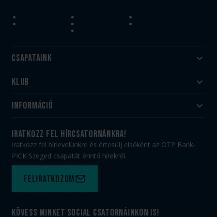
Csapataink
Klub
Felnőtt
Akadémia
Utánpótlás
Információ
#HandballFamily
#kékek szívügyünk
Klubtörténet
Jegy- és bérletvásárlás
iratkozz fel hírcsatornánkra!
Munkatársaink
Webshop
Iratkozz fel hírlevelünkre és értesülj elsőként az OTP Bank-
PICK Aréna
Impresszum
PICK Szeged csapatát érintő hírekről.
Sajtóakkreditáció
TAO
Büszkeségeink
Adatvédelem
Feliratkozom
Felhasználási feltételek
Kapcsolat
Kövess minket social csatornáinkon is!