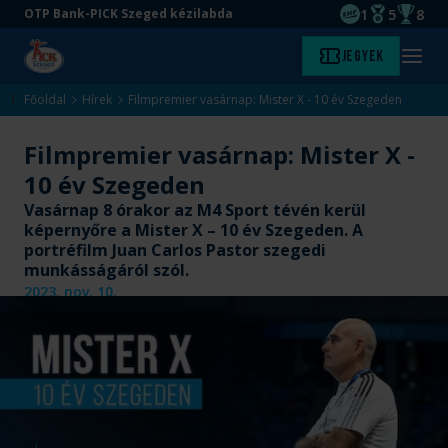
1
5
8
OTP Bank-PICK Szeged kézilabda
EHF kupagyőze
Magyar Baj
Magyar
Ugrás
Ugrás
Jegyek
Kezdőlap
Menü
a
az
megny
fő
oldal
Főoldal
Hírek
Filmpremier vasárnap: Mister X - 10 év Szegeden
tartalomra
aljára
Filmpremier vasárnap: Mister X -
10 év Szegeden
Vasárnap 8 órakor az M4 Sport tévén kerül
képernyőre a Mister X – 10 év Szegeden. A
portréfilm Juan Carlos Pastor szegedi
munkásságáról szól.
2023. nov. 10.