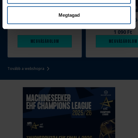
Megtagad
Grafitceruza 25/26
Igazolványtartó
390 Ft
Szeged
1 090 Ft
Megvásárolom
Megvásárolom
Tovább a webshopra