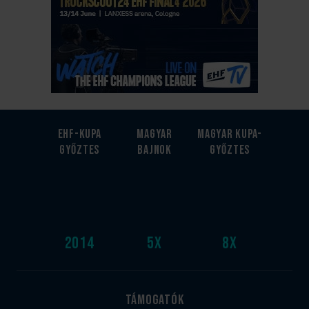
EHF-Kupa
Magyar
Magyar kupa-
győztes
bajnok
győztes
2014
5
x
8
x
Támogatók