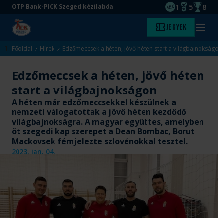
1
5
8
OTP Bank-PICK Szeged kézilabda
EHF kupagyőze
Magyar Baj
Magyar
Ugrás
Ugrás
Jegyek
Kezdőlap
Menü
a
az
megny
fő
oldal
Főoldal
Hírek
Edzőmeccsek a héten, jövő héten start a világbajnokság
tartalomra
aljára
Edzőmeccsek a héten, jövő héten
start a világbajnokságon
A héten már edzőmeccsekkel készülnek a
nemzeti válogatottak a jövő héten kezdődő
világbajnokságra. A magyar együttes, amelyben
öt szegedi kap szerepet a Dean Bombac, Borut
Mackovsek fémjelezte szlovénokkal tesztel.
2023. jan. 04.