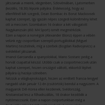
játszanak a mieink, idegenben, Szlovéniában, Ljutomerben
(kezdés, 18.30) lépünk pályára. Érdekesség, hogy az
ellenfélnél két szegedi, Dean Bombac és Borut Mackovsek
kaphat szerepet, így igazán népes szegedi különítmény lehet
ott a meccsen. Szombaton 16 órakor a két válogatott
Nagykanizsán (élő: M4 Sport) ismét megmérkőzik.
Ezen a napon a norvégok (Alexander Blonz) éppen a vébén
velünk egy csoportban szereplő portugálokkal (Miguel
Martins) tesztelnek, míg a szerbek (Bogdan Radivojevics) a
svédekkel játszanak.
Imanol Garciandía a spanyolokkal, Mario Sostaric pedig a
horvát csapattal készül. Utóbbi csak a csoportmeccsek után
kaphat szerepet, hiszen országot váltott, ekkortól léphet
pályára új hazája színeiben.
Nézzük a világbajnokságot, hiszen az említett francia-lengyel
rangadó után január 12-én (csütörtök) beindul a nagyüzem. A
magyarok Dél-Korea ellen kezdenek, Svédország,
Kristianstad lesz a főhadiszállás, 18 órakor kezdődik a
nyitómeccsünk. Ezen a napon csoportunkban még a