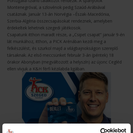
Portugália-Izland találkozót rendezik. A spanyolok
Montenegróval, a szlovénok pedig Szaúd-Arábiával
csatáznak. Január 13-án Norvégia –Észak-Macedónia,
Szerbia-Algéria összecsapásokat rendeznek, amelyben
érdekeltek lehetnek szegedi játékosok.
Csapatunk itthon maradt része, a „Csipet csapat” január 9-én
lát munkához, itthon, a PICK Arénában kezdi meg a
felkészülést, és szurkol majd a világbajnokságon szereplő
társaknak. Az első meccsünket február 3-án (péntek) 18
órakor Abonyban (megváltozott a helyszín) az újonc Cegléd
ellen vívjuk a K&H férfi kézilabda ligában.