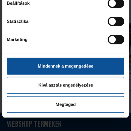
Beállítások
További friss hírek
Statisztikai
Marketing
Galéria
Mindennek a megengedése
Hello, Mórahalom! Szerdán
OTP Bank-PICK Szeged
#kékek Tour!
Nantes 34–35 (2026. 08. 
Kiválasztás engedélyezése
2026. aug. 09.
2026. aug. 
Handball Family
Handball Family
Megnézem az összeset
Megtagad
Webshop termékek