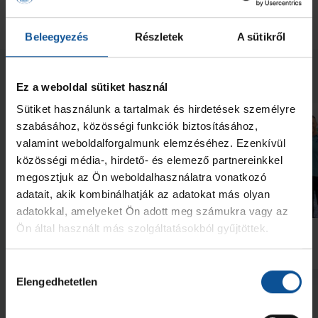
Beleegyezés
Részletek
A sütikről
Neked ajánljuk
Ez a weboldal sütiket használ
Sütiket használunk a tartalmak és hirdetések személyre
szabásához, közösségi funkciók biztosításához,
valamint weboldalforgalmunk elemzéséhez. Ezenkívül
közösségi média-, hirdető- és elemező partnereinkkel
megosztjuk az Ön weboldalhasználatra vonatkozó
adatait, akik kombinálhatják az adatokat más olyan
Galéria
adatokkal, amelyeket Ön adott meg számukra vagy az
Futás a Ligetben (2026.07.28.)
Lukács Kornél az Év
Ön által használt más szolgáltatásokból gyűjtöttek.
akadémistája
2026. júl. 29.
2026. jún. 20.
NB I
NB I
Hozzájárulás
Elengedhetetlen
kiválasztása
Megnézem az összeset