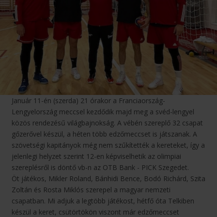
Január 11-én (szerda) 21 órakor a Franciaország-
Lengyelország meccsel kezdődik majd meg a svéd-lengyel
közös rendezésű világbajnokság. A vébén szereplő 32 csapat
gőzerővel készül, a héten több edzőmeccset is játszanak. A
szövetségi kapitányok még nem szűkítették a kereteket, így a
jelenlegi helyzet szerint 12-en képviselhetik az olimpiai
szereplésről is döntő vb-n az OTB Bank - PICK Szegedet.
Öt játékos, Mikler Roland, Bánhidi Bence, Bodó Richárd, Szita
Zoltán és Rosta Miklós szerepel a magyar nemzeti
csapatban. Mi adjuk a legtöbb játékost, hétfő óta Telkiben
készül a keret, csütörtökön viszont már edzőmeccset