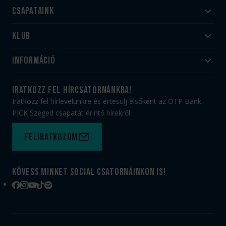
Csapataink
Klub
Felnőtt
Akadémia
Utánpótlás
Információ
#HandballFamily
#kékek szívügyünk
Klubtörténet
Jegy- és bérletvásárlás
iratkozz fel hírcsatornánkra!
Munkatársaink
Webshop
Iratkozz fel hírlevelünkre és értesülj elsőként az OTP Bank-
PICK Aréna
Impresszum
PICK Szeged csapatát érintő hírekről.
Sajtóakkreditáció
TAO
Büszkeségeink
Adatvédelem
Feliratkozom
Felhasználási feltételek
Kapcsolat
Kövess minket social csatornáinkon is!
Facebook
Instagram
YouTube
TikTok
Spotify