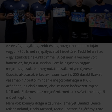
Az év vége egyik legszebb és legmozgalmasabb akcióján
vagyunk túl. Ismét rajzpályázatot hirdettünk Tedd fel a sálad
– így szurkolsz nekünk! címmel. A cél nem a verseny volt,
hanem az, hogy a #HandballFamily legkisebb tagjait
megmozgassuk, és megmutathassák, milyen ügyesek.
Csodás alkotások érkeztek, szám szerint 255 darab! Ezeket
vasárnap 17 órától mindenki megcsodálhatja a PICK
Arénában, az első szinten, ahol minden beérkezett rajzot
kiállítunk. Érdemes lesz megnézni, mert sok szívet melengető
művet kaptunk.
Nem volt könnyű dolga a zsűrinek, amelyet Bánhidi Bence,
Mikler Roland, Bodó Richárd, Mario Sostaric és Jérémy Toto