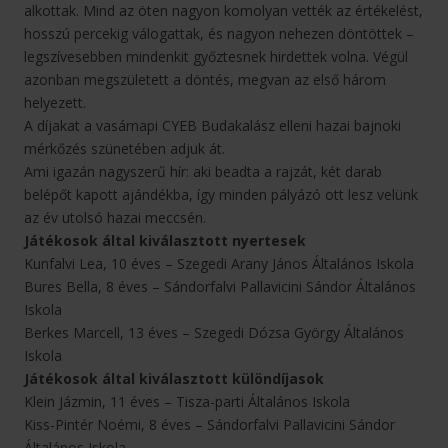
alkottak. Mind az öten nagyon komolyan vették az értékelést,
hosszú percekig válogattak, és nagyon nehezen döntöttek –
legszívesebben mindenkit győztesnek hirdettek volna. Végül
azonban megszületett a döntés, megvan az első három
helyezett.
A díjakat a vasárnapi CYEB Budakalász elleni hazai bajnoki
mérkőzés szünetében adjuk át.
Ami igazán nagyszerű hír: aki beadta a rajzát, két darab
belépőt kapott ajándékba, így minden pályázó ott lesz velünk
az év utolsó hazai meccsén.
Játékosok által kiválasztott nyertesek
Kunfalvi Lea, 10 éves – Szegedi Arany János Általános Iskola
Bures Bella, 8 éves – Sándorfalvi Pallavicini Sándor Általános
Iskola
Berkes Marcell, 13 éves – Szegedi Dózsa György Általános
Iskola
Játékosok által kiválasztott különdíjasok
Klein Jázmin, 11 éves – Tisza-parti Általános Iskola
Kiss-Pintér Noémi, 8 éves – Sándorfalvi Pallavicini Sándor
Általános Iskola