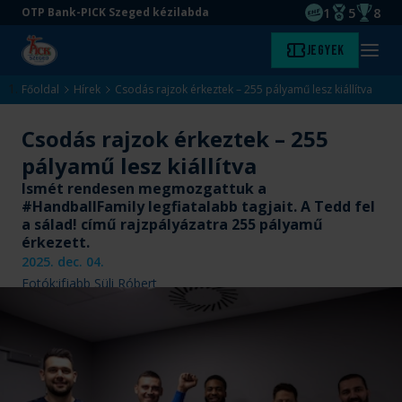
1
5
8
OTP Bank-PICK Szeged kézilabda
EHF kupagyőze
Magyar Baj
Magyar
Ugrás
Ugrás
Jegyek
Kezdőlap
Menü
a
az
megny
fő
oldal
Főoldal
Hírek
Csodás rajzok érkeztek – 255 pályamű lesz kiállítva
tartalomra
aljára
Csodás rajzok érkeztek – 255
pályamű lesz kiállítva
Ismét rendesen megmozgattuk a
#HandballFamily legfiatalabb tagjait. A Tedd fel
a sálad! című rajzpályázatra 255 pályamű
érkezett.
2025. dec. 04.
Fotók:
ifjabb Süli Róbert