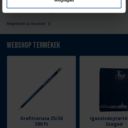
Hódmezővásárhely
2026. aug. 08.
2026. aug. 
Handball Family
Handball Family
Megnézem az összeset
Webshop termékek
Grafitceruza 25/26
Igazolványtartó
390 Ft
Szeged