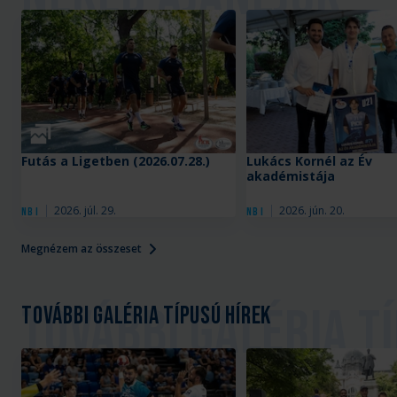
Galéria
Futás a Ligetben (2026.07.28.)
Lukács Kornél az Év
akadémistája
2026. júl. 29.
2026. jún. 20.
NB I
NB I
Megnézem az összeset
További galéria típusú hírek