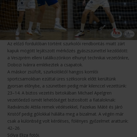
Az előző fordulóban történt szurkolói rendbontás miatt zárt
kapuk mögött lejátszott mérkőzés gyászszünettel kezdődött:
a Veszprém elleni találkozónkon elhunyt technikai vezetőnkre,
Dobozi Ivánra emlékeztek a csapatok.
A máskor zsúfolt, szurkolóktól hangos komlói
sportcsarnokban ezúttal üres széksorok előtt kerültünk
gyorsan előnybe, a szünetben pedig már kilenccel vezettünk:
23–14. A biztos vezetés birtokában Michael Apelgren
vezetőedző ismét lehetőséget biztosított a fiataloknak:
Radvánszki Attila remek védésekkel, Fazekas Máté és Járó
Kristóf pedig gólokkal hálálta meg a bizalmat. A végén már
csak a különbség volt kérdéses, fölényes győzelmet arattunk:
42–26.
Sólya Eliza fotói.