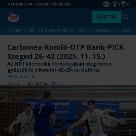
1
5
8
OTP Bank-PICK Szeged kézilabda
EHF kupagyőze
Magyar Baj
Magyar
Ugrás
Ugrás
Jegyek
Kezdőlap
Menü
a
az
megny
fő
oldal
Főoldal
Hírek
Carbonex-Komló-OTP Bank-PICK Szeged 26–42 (2025. 11.
tartalomra
aljára
Carbonex-Komló-OTP Bank-PICK
Szeged 26–42 (2025. 11. 15.)
Az NB I kilencedik fordulójában idegenben
győztük le a Komlót 42–26-ra. Galéria.
2025. nov. 16.
46
kép
Fotók:
Sólya Eliza