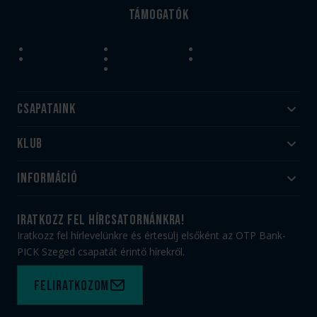
Támogatók
Csapataink
Klub
Felnőtt
Akadémia
Utánpótlás
Információ
#HandballFamily
#kékek szívügyünk
Klubtörténet
Jegy- és bérletvásárlás
iratkozz fel hírcsatornánkra!
Munkatársaink
Webshop
Iratkozz fel hírlevelünkre és értesülj elsőként az OTP Bank-
PICK Aréna
Impresszum
PICK Szeged csapatát érintő hírekről.
Sajtóakkreditáció
TAO
Büszkeségeink
Adatvédelem
Feliratkozom
Felhasználási feltételek
Kapcsolat