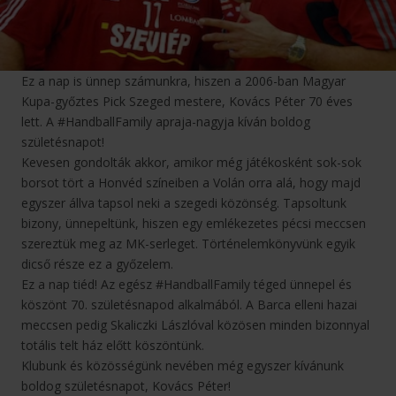
Ez a nap is ünnep számunkra, hiszen a 2006-ban Magyar
Kupa-győztes Pick Szeged mestere, Kovács Péter 70 éves
lett. A #HandballFamily apraja-nagyja kíván boldog
születésnapot!
Kevesen gondolták akkor, amikor még játékosként sok-sok
borsot tört a Honvéd színeiben a Volán orra alá, hogy majd
egyszer állva tapsol neki a szegedi közönség. Tapsoltunk
bizony, ünnepeltünk, hiszen egy emlékezetes pécsi meccsen
szereztük meg az MK-serleget. Történelemkönyvünk egyik
dicső része ez a győzelem.
Ez a nap tiéd! Az egész #HandballFamily téged ünnepel és
köszönt 70. születésnapod alkalmából. A Barca elleni hazai
meccsen pedig Skaliczki Lászlóval közösen minden bizonnyal
totális telt ház előtt köszöntünk.
Klubunk és közösségünk nevében még egyszer kívánunk
boldog születésnapot, Kovács Péter!