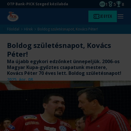
1
5
8
OTP Bank-PICK Szeged kézilabda
EHF kupagyőze
Magyar Baj
Magyar
Ugrás
Ugrás
Jegyek
Kezdőlap
Menü
a
az
megny
fő
oldal
Főoldal
Hírek
Boldog születésnapot, Kovács Péter!
tartalomra
aljára
Boldog születésnapot, Kovács
Péter!
Ma újabb egykori edzőnket ünnepeljük. 2006-os
Magyar Kupa-győztes csapatunk mestere,
Kovács Péter 70 éves lett. Boldog születésnapot!
2025. ápr. 08.