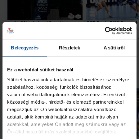
Galéria
Hello, Mórahalom! Szerdán
OTP Bank-PICK Szeged
#kékek Tour!
Nantes 34–35 (2026. 08. 
2026. aug. 09.
2026. aug. 
Handball Family
Handball Family
Beleegyezés
Részletek
A sütikről
Megnézem az összeset
Ez a weboldal sütiket használ
További friss hírek
Sütiket használunk a tartalmak és hirdetések személyre
szabásához, közösségi funkciók biztosításához,
valamint weboldalforgalmunk elemzéséhez. Ezenkívül
közösségi média-, hirdető- és elemező partnereinkkel
megosztjuk az Ön weboldalhasználatra vonatkozó
adatait, akik kombinálhatják az adatokat más olyan
adatokkal, amelyeket Ön adott meg számukra vagy az
Galéria
Ön által használt más szolgáltatásokból gyűjtöttek.