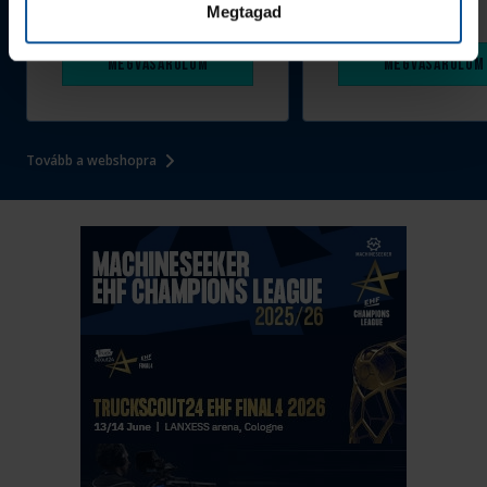
390 Ft
Szeged
Megtagad
1 090 Ft
Megvásárolom
Megvásárolom
Tovább a webshopra