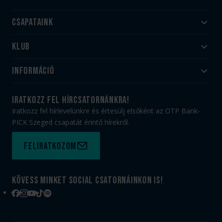
Csapataink
Klub
Felnőtt
Akadémia
Utánpótlás
Információ
#HandballFamily
#kékek szívügyünk
Klubtörténet
Jegy- és bérletvásárlás
iratkozz fel hírcsatornánkra!
Munkatársaink
Webshop
Iratkozz fel hírlevelünkre és értesülj elsőként az OTP Bank-
PICK Aréna
Impresszum
PICK Szeged csapatát érintő hírekről.
Sajtóakkreditáció
TAO
Büszkeségeink
Adatvédelem
Feliratkozom
Felhasználási feltételek
Kapcsolat
Kövess minket social csatornáinkon is!
Facebook
Instagram
YouTube
TikTok
Spotify