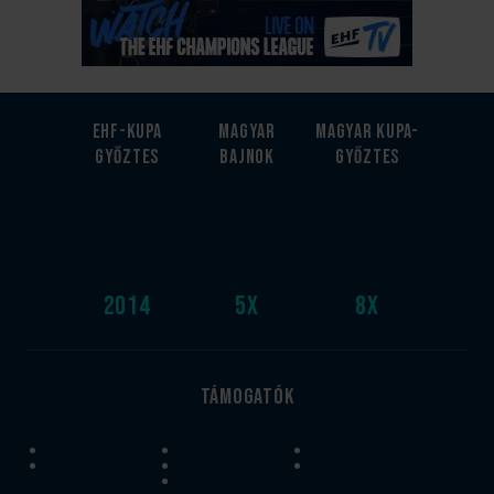
EHF-Kupa
Magyar
Magyar kupa-
győztes
bajnok
győztes
2014
5
x
8
x
Támogatók