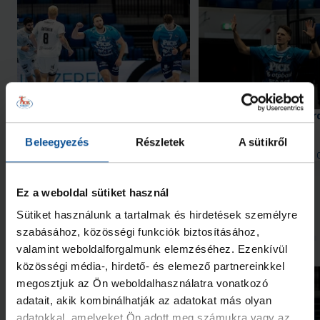
Kedden az IK Sävehof ellen
Hello, Mórahalom! Szer
játszunk edzőmeccset
#kékek Tour!
Beleegyezés
Részletek
A sütikről
2026. aug. 10.
2026. aug. 
Handball Family
Handball Family
Megnézem az összeset
Ez a weboldal sütiket használ
Sütiket használunk a tartalmak és hirdetések személyre
szabásához, közösségi funkciók biztosításához,
További friss hírek
valamint weboldalforgalmunk elemzéséhez. Ezenkívül
közösségi média-, hirdető- és elemező partnereinkkel
megosztjuk az Ön weboldalhasználatra vonatkozó
adatait, akik kombinálhatják az adatokat más olyan
adatokkal, amelyeket Ön adott meg számukra vagy az