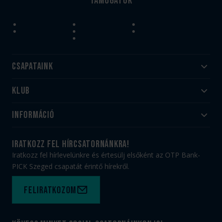
Támogatók
Csapataink
Klub
Felnőtt
Akadémia
Utánpótlás
Információ
#HandballFamily
#kékek szívügyünk
Klubtörténet
Jegy- és bérletvásárlás
iratkozz fel hírcsatornánkra!
Munkatársaink
Webshop
Iratkozz fel hírlevelünkre és értesülj elsőként az OTP Bank-
PICK Aréna
Impresszum
PICK Szeged csapatát érintő hírekről.
Sajtóakkreditáció
TAO
Büszkeségeink
Adatvédelem
Feliratkozom
Felhasználási feltételek
Kapcsolat