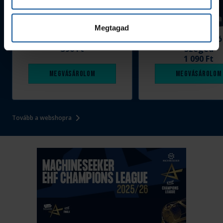
Megtagad
Grafitceruza 25/26
Igazolványtartó
390 Ft
Szeged
1 090 Ft
Megvásárolom
Megvásárolom
Tovább a webshopra