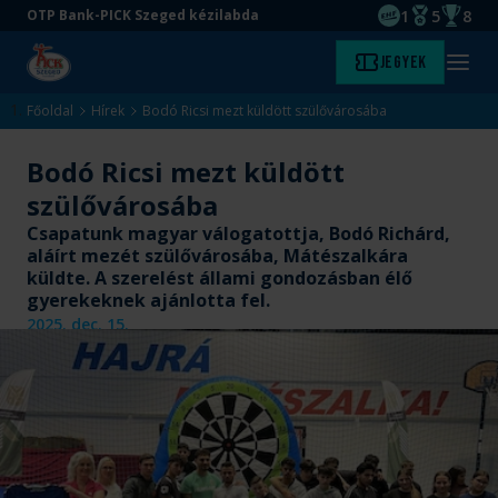
1
5
8
OTP Bank-PICK Szeged kézilabda
EHF kupagyőze
Magyar Baj
Magyar
Ugrás
Ugrás
Jegyek
Kezdőlap
Menü
a
az
megny
fő
oldal
Főoldal
Hírek
Bodó Ricsi mezt küldött szülővárosába
tartalomra
aljára
Bodó Ricsi mezt küldött
szülővárosába
Csapatunk magyar válogatottja, Bodó Richárd,
aláírt mezét szülővárosába, Mátészalkára
küldte. A szerelést állami gondozásban élő
gyerekeknek ajánlotta fel.
2025. dec. 15.