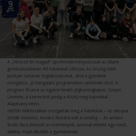
A „Vértezd fel magad!” sportrendezvénysorozat az állami
gondoskodásban élő fiatalokat célozza. Az ország több
pontján tartanak foglalkozásokat, ahol a gyerekek
mozgásos, jó hangulatú programokon vehetnek részt. A
program fő arca az egykori kiváló jégkorongkapus, Szuper
Levente, a szervezést pedig a Küzdj meg bajnokkal
Alapítvány intézi.
Hétfőn Mátészalkán mozgatták meg a fiatalokat – az olimpiai
ötödik ökölvívó, Kovács Richárd volt a vendég –, és amikor
Bodó Ricsi értesült az eseményről, azonnal elővett egy mezt,
aláírta, majd elküldte a gyerekeknek.