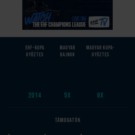
EHF-Kupa
Magyar
Magyar kupa-
győztes
bajnok
győztes
2014
5
x
8
x
Támogatók