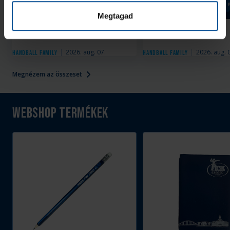
Galéria
Megtagad
#kékek Tour 1. állomás:
Indul a helyszíni
Hódmezővásárhely
bérletértékesítés
2026. aug. 07.
2026. aug. 
Handball Family
Handball Family
Megnézem az összeset
Webshop termékek