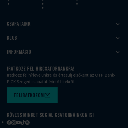
Csapataink
Klub
Felnőtt
Akadémia
Utánpótlás
Információ
#HandballFamily
#kékek szívügyünk
Klubtörténet
Jegy- és bérletvásárlás
iratkozz fel hírcsatornánkra!
Munkatársaink
Webshop
Iratkozz fel hírlevelünkre és értesülj elsőként az OTP Bank-
PICK Aréna
Impresszum
PICK Szeged csapatát érintő hírekről.
Sajtóakkreditáció
TAO
Büszkeségeink
Adatvédelem
Feliratkozom
Felhasználási feltételek
Kapcsolat
Kövess minket social csatornáinkon is!
Facebook
Instagram
YouTube
TikTok
Spotify