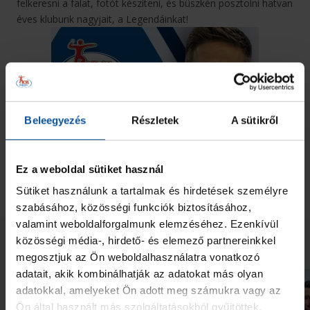
felkeresni a falat, fotót készíteni, és büszkén posztolni hatvan
éves klubunk nagyjait, a Legendáinkat!
Beleegyezés
Részletek
A sütikről
Ez a weboldal sütiket használ
Sütiket használunk a tartalmak és hirdetések személyre
szabásához, közösségi funkciók biztosításához,
valamint weboldalforgalmunk elemzéséhez. Ezenkívül
Neked ajánljuk
közösségi média-, hirdető- és elemező partnereinkkel
megosztjuk az Ön weboldalhasználatra vonatkozó
adatait, akik kombinálhatják az adatokat más olyan
adatokkal, amelyeket Ön adott meg számukra vagy az
Ön által használt más szolgáltatásokból gyűjtöttek.