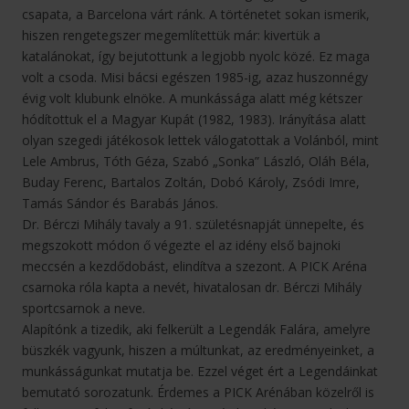
csapata, a Barcelona várt ránk. A történetet sokan ismerik,
hiszen rengetegszer megemlítettük már: kivertük a
katalánokat, így bejutottunk a legjobb nyolc közé. Ez maga
volt a csoda. Misi bácsi egészen 1985-ig, azaz huszonnégy
évig volt klubunk elnöke. A munkássága alatt még kétszer
hódítottuk el a Magyar Kupát (1982, 1983). Irányítása alatt
olyan szegedi játékosok lettek válogatottak a Volánból, mint
Lele Ambrus, Tóth Géza, Szabó „Sonka” László, Oláh Béla,
Buday Ferenc, Bartalos Zoltán, Dobó Károly, Zsódi Imre,
Tamás Sándor és Barabás János.
Dr. Bérczi Mihály tavaly a 91. születésnapját ünnepelte, és
megszokott módon ő végezte el az idény első bajnoki
meccsén a kezdődobást, elindítva a szezont. A PICK Aréna
csarnoka róla kapta a nevét, hivatalosan dr. Bérczi Mihály
sportcsarnok a neve.
Alapítónk a tizedik, aki felkerült a Legendák Falára, amelyre
büszkék vagyunk, hiszen a múltunkat, az eredményeinket, a
munkásságunkat mutatja be. Ezzel véget ért a Legendáinkat
bemutató sorozatunk. Érdemes a PICK Arénában közelről is