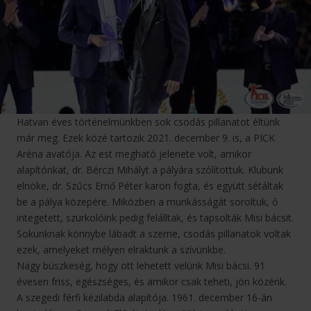
Hatvan éves történelmünkben sok csodás pillanatot éltünk
már meg. Ezek közé tartozik 2021. december 9. is, a PICK
Aréna avatója. Az est megható jelenete volt, amikor
alapítónkat, dr. Bérczi Mihályt a pályára szólítottuk. Klubunk
elnöke, dr. Szűcs Ernő Péter karon fogta, és együtt sétáltak
be a pálya közepére. Miközben a munkásságát soroltuk, ő
integetett, szurkolóink pedig felálltak, és tapsolták Misi bácsit.
Sokunknak könnybe lábadt a szeme, csodás pillanatok voltak
ezek, amelyeket mélyen elraktunk a szívünkbe.
Nagy büszkeség, hogy ott lehetett velünk Misi bácsi. 91
évesen friss, egészséges, és amikor csak teheti, jön közénk.
A szegedi férfi kézilabda alapítója. 1961. december 16-án