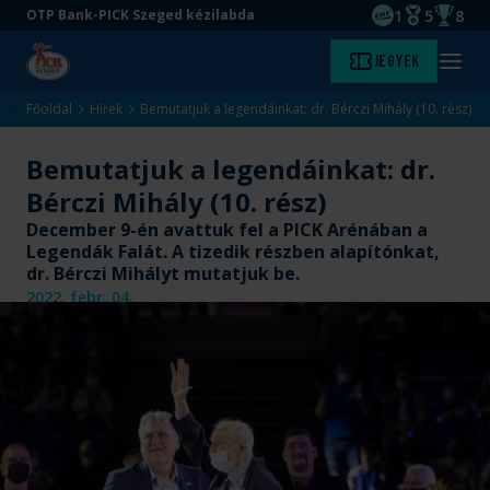
1
5
8
OTP Bank-PICK Szeged kézilabda
EHF kupagyőze
Magyar Baj
Magyar
Ugrás
Ugrás
Jegyek
Kezdőlap
Menü
a
az
megny
fő
oldal
Főoldal
Hírek
Bemutatjuk a legendáinkat: dr. Bérczi Mihály (10. rész)
tartalomra
aljára
Bemutatjuk a legendáinkat: dr.
Bérczi Mihály (10. rész)
December 9-én avattuk fel a PICK Arénában a
Legendák Falát. A tizedik részben alapítónkat,
dr. Bérczi Mihályt mutatjuk be.
2022. febr. 04.