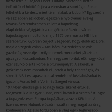
hozta létre a Szegedi Előrét. Ludányi Mártonnal ketten
indították el hódító útjára a városban a sportágat. Sokan
feltehetik a kérdést, miért télen alakult a klubunk? Egyszerű a
válasz: ebben az időben, egészen a nyolcvanas évekig
tavaszi-őszi rendszerben zajlott a bajnokság.
Alapítónkkal végigjártuk a ranglétrát: először a városi
bajnokságban indultunk, majd 1975-ben már az NB I-ben
szerepeltünk. Gyorsan terjedt Szegeden, hogy előbb az Előre,
majd a Szegedi Volán – Misi bácsi évtizedeken át volt
gazdasági vezetője – milyen remek meccseket játszik az
újszegedi Kisstadionban. Nem egyszer fordult elő, hogy közel
ezer szurkoló állta körbe a bitumenpályát. A sikerek, a
győzelmek nem maradtak el. Jöttek a helyi tehetségek, és
sikerült NB I-es tapasztalattal rendelkező kézilabdásokat is
igazolni. Vonzó lett a Volán és Szeged városa.
1977-ben elnöksége első nagy hazai sikerét értük el.
Megnyertük a Magyar Kupát, ezzel kivívtuk a szereplést jogát
a Kupagyőztesek Európa Kupájában, azaz a KEK-ben. A
tizenhat éves klubunk először mutatta meg magát az öreg
kontinensen. Az első fordulóban a világ egyik leghíresebb