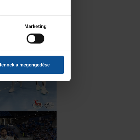
Marketing
dennek a megengedése