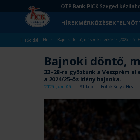
Ugrás
Ugrás
OTP Bank-PICK Szeged kézilab
a
az
fő
oldal
HÍREK
MÉRKŐZÉSEK
FELNŐT
tartalomra
aljára
Kezdőlap
Hírek
Bajnoki döntő, második mérkőzés (2025. 06. 04.
Főoldal
Bajnoki döntő, má
32–28-ra győztünk a Veszprém elle
a 2024/25-ös idény bajnoka.
2025. jún. 05.
81
kép
Fotók:
Sólya Eliza