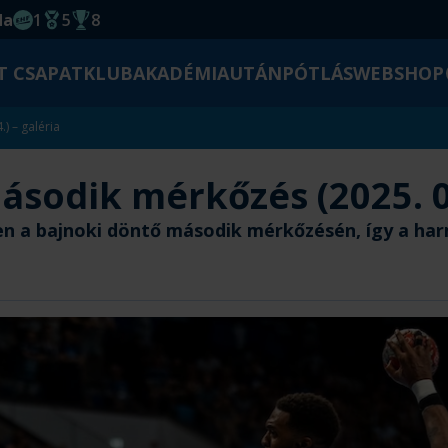
da
1
5
8
EHF kupagyőzelem 2014
Magyar Bajnoki cím
Magyar-Kupa győzelem
T CSAPAT
KLUB
AKADÉMIA
UTÁNPÓTLÁS
WEBSHOP
) – galéria
sodik mérkőzés (2025. 06
n a bajnoki döntő második mérkőzésén, így a harm