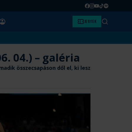
Facebook
Instagram
YouTube
TikTok
Spotify
BELÉPÉS
Jegyek
Keresés
. 04.) – galéria
adik összecsapáson dől el, ki lesz