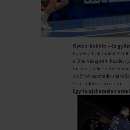
Győzni kellett – és győz
Ebben a tudatban készült 
a One Veszprém kezdett jo
második félidőben sem eng
A döntő harmadik mérkőzés
Sport élőben közvetíti.
Egy felejthetetlen este