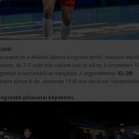
tünk!
a csapat és a #kékek tábora a bajnoki döntő második mérkőz
bban, de 7–7 után már nálunk volt az előny. A szünetben 15
edtük ki kezünkből az irányítást. A végeredmény:
32–28!
ére június 8-án, vasárnap 17:45-kor kerül sor Veszprémbe
 legszebb pillanatai képekben.