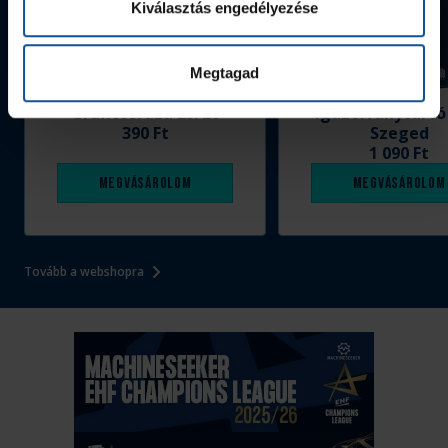
Kiválasztás engedélyezése
Megtagad
Grafitceruza 25/26
Igazolványtartó
390 Ft
Szeged
1 090 Ft
Megvásárolom
Megvásárolom
Tovább a webshopra