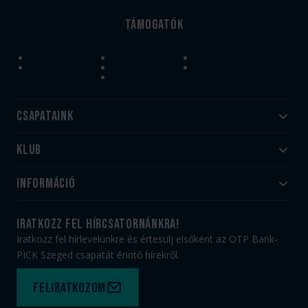
Támogatók
Csapataink
Klub
Felnőtt
Akadémia
Utánpótlás
Információ
#HandballFamily
#kékek szívügyünk
Klubtörténet
Jegy- és bérletvásárlás
iratkozz fel hírcsatornánkra!
Munkatársaink
Webshop
Iratkozz fel hírlevelünkre és értesülj elsőként az OTP Bank-
PICK Aréna
Impresszum
PICK Szeged csapatát érintő hírekről.
Sajtóakkreditáció
TAO
Büszkeségeink
Adatvédelem
Feliratkozom
Felhasználási feltételek