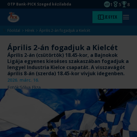
1
5
8
OTP Bank-PICK Szeged kézilabda
EHF kupagyőze
Magyar Baj
Magyar
Ugrás
Ugrás
Jegyek
Kezdőlap
Menü
a
az
megny
fő
oldal
Főoldal
Hírek
Április 2-án fogadjuk a Kielcét
tartalomra
aljára
Április 2-án fogadjuk a Kielcét
Április 2-án (csütörtök) 18.45-kor, a Bajnokok
Ligája egyenes kieséses szakaszában fogadjuk a
lengyel Industria Kielce csapatát. A visszavágót
április 8-án (szerda) 18.45-kor vívjuk idegenben.
2026. márc. 16.
Fotók:
Sólya Eliza