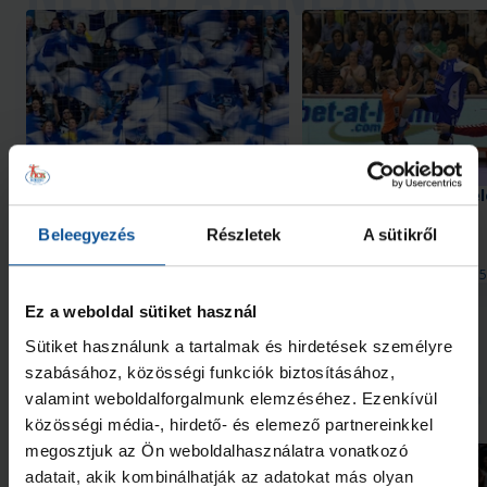
Szeptember 10-én itthon
Bemutatjuk BL-ellenfel
kezdünk a Bajnokok Ligájában
Kristianstad (3. rész)
Beleegyezés
Részletek
A sütikről
2026. júl. 29.
2026. júl. 15
Bajnokok Ligája
Bajnokok Ligája
Ez a weboldal sütiket használ
Megnézem az összeset
Sütiket használunk a tartalmak és hirdetések személyre
szabásához, közösségi funkciók biztosításához,
További friss hírek
valamint weboldalforgalmunk elemzéséhez. Ezenkívül
közösségi média-, hirdető- és elemező partnereinkkel
megosztjuk az Ön weboldalhasználatra vonatkozó
adatait, akik kombinálhatják az adatokat más olyan