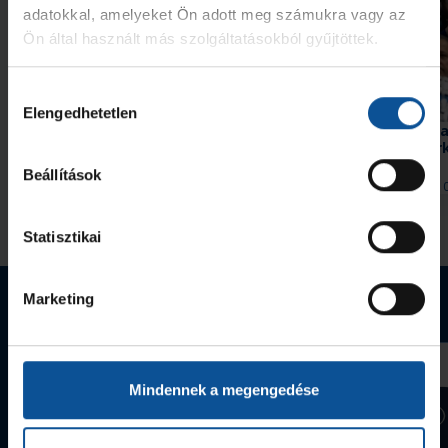
adatokkal, amelyeket Ön adott meg számukra vagy az
Ön által használt más szolgáltatásokból gyűjtöttek.
Hozzájárulás
Galéria
Elengedhetetlen
kiválasztása
#kékek Tour 1. állomás:
Szurkolói információk 
Hódmezővásárhely
Nantes elleni edzőmér
Beállítások
2026. aug. 07.
2026. aug. 
Handball Family
Handball Family
Megnézem az összeset
Statisztikai
Webshop termékek
Marketing
Mindennek a megengedése