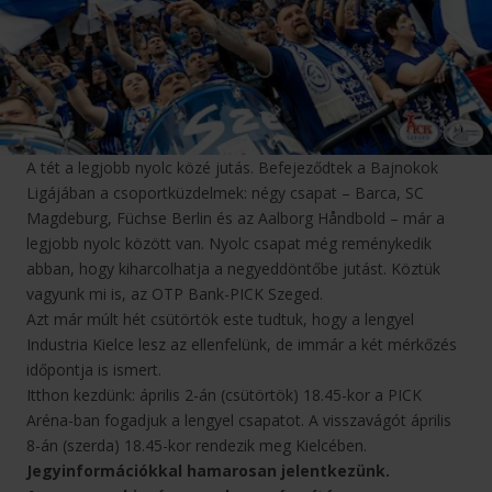
A tét a legjobb nyolc közé jutás. Befejeződtek a Bajnokok
Ligájában a csoportküzdelmek: négy csapat – Barca, SC
Magdeburg, Füchse Berlin és az Aalborg Håndbold – már a
legjobb nyolc között van. Nyolc csapat még reménykedik
abban, hogy kiharcolhatja a negyeddöntőbe jutást. Köztük
vagyunk mi is, az OTP Bank-PICK Szeged.
Azt már múlt hét csütörtök este tudtuk, hogy a lengyel
Industria Kielce lesz az ellenfelünk, de immár a két mérkőzés
időpontja is ismert.
Itthon kezdünk: április 2-án (csütörtök) 18.45-kor a PICK
Aréna-ban fogadjuk a lengyel csapatot. A visszavágót április
8-án (szerda) 18.45-kor rendezik meg Kielcében.
Jegyinformációkkal hamarosan jelentkezünk.