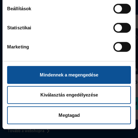
Webshop termékek
Beállítások
Statisztikai
Marketing
Mindennek a megengedése
Grafitceruza 25/26
Igazolványtartó
390 Ft
Szeged
1 090 Ft
Kiválasztás engedélyezése
Megvásárolom
Megvásárolom
Megtagad
Tovább a webshopra