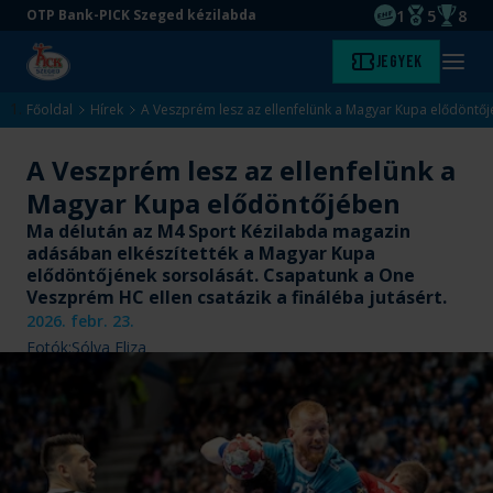
1
5
8
OTP Bank-PICK Szeged kézilabda
EHF kupagyőze
Magyar Baj
Magyar
Ugrás
Ugrás
Jegyek
Kezdőlap
Menü
a
az
megny
fő
oldal
Főoldal
Hírek
A Veszprém lesz az ellenfelünk a Magyar Kupa elődöntő
tartalomra
aljára
A Veszprém lesz az ellenfelünk a
Magyar Kupa elődöntőjében
Ma délután az M4 Sport Kézilabda magazin
adásában elkészítették a Magyar Kupa
elődöntőjének sorsolását. Csapatunk a One
Veszprém HC ellen csatázik a fináléba jutásért.
2026. febr. 23.
Fotók:
Sólya Eliza