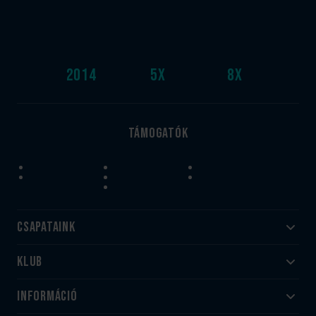
2014
5
x
8
x
Támogatók
Csapataink
Klub
Felnőtt
Akadémia
Utánpótlás
Információ
#HandballFamily
#kékek szívügyünk