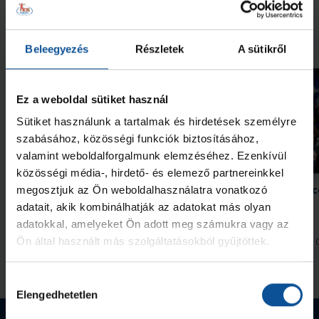
További friss hírek
Beleegyezés
Részletek
A sütikről
Ez a weboldal sütiket használ
Sütiket használunk a tartalmak és hirdetések személyre
szabásához, közösségi funkciók biztosításához,
valamint weboldalforgalmunk elemzéséhez. Ezenkívül
közösségi média-, hirdető- és elemező partnereinkkel
Szabó „Sonka” Lászlóra
Kedden újabb edzőmecc
megosztjuk az Ön weboldalhasználatra vonatkozó
szavazhatunk
Arénában
adatait, akik kombinálhatják az adatokat más olyan
adatokkal, amelyeket Ön adott meg számukra vagy az
Ön által használt más szolgáltatásokból gyűjtöttek.
2026. aug. 05.
2026. aug. 
Handball Family
Handball Family
Megnézem az összeset
Hozzájárulás
Elengedhetetlen
kiválasztása