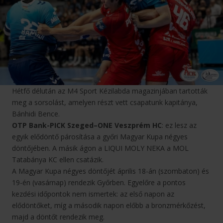
Hétfő délután az M4 Sport Kézilabda magazinjában tartották
meg a sorsolást, amelyen részt vett csapatunk kapitánya,
Bánhidi Bence.
OTP Bank-PICK Szeged–ONE Veszprém HC
: ez lesz az
egyik elődöntő párosítása a győri Magyar Kupa négyes
döntőjében. A másik ágon a LIQUI MOLY NEKA a MOL
Tatabánya KC ellen csatázik.
A Magyar Kupa négyes döntőjét április 18-án (szombaton) és
19-én (vasárnap) rendezik Győrben. Egyelőre a pontos
kezdési időpontok nem ismertek: az első napon az
elődöntőket, míg a második napon előbb a bronzmérkőzést,
majd a döntőt rendezik meg.