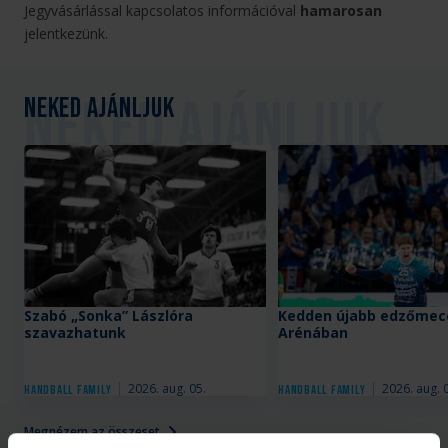
Jegyvásárlással kapcsolatos információval
hamarosan
jelentkezünk.
Neked ajánljuk
Szabó „Sonka” Lászlóra
Kedden újabb edzőmecc
szavazhatunk
Arénában
2026. aug. 05.
2026. aug. 
Handball Family
Handball Family
Megnézem az összeset