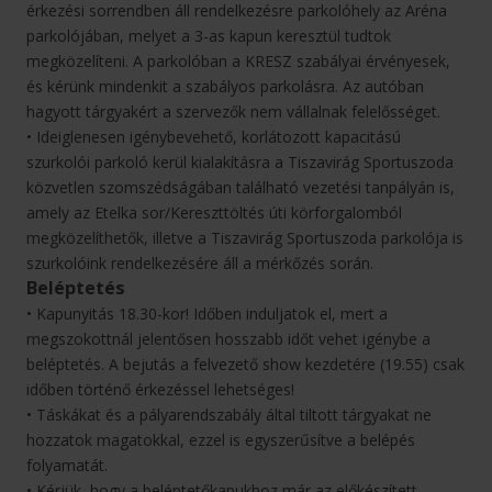
érkezési sorrendben áll rendelkezésre parkolóhely az Aréna
parkolójában, melyet a 3-as kapun keresztül tudtok
megközelíteni. A parkolóban a KRESZ szabályai érvényesek,
és kérünk mindenkit a szabályos parkolásra. Az autóban
hagyott tárgyakért a szervezők nem vállalnak felelősséget.
• Ideiglenesen igénybevehető, korlátozott kapacitású
szurkolói parkoló kerül kialakításra a Tiszavirág Sportuszoda
közvetlen szomszédságában található vezetési tanpályán is,
amely az Etelka sor/Kereszttöltés úti körforgalomból
megközelíthetők, illetve a Tiszavirág Sportuszoda parkolója is
szurkolóink rendelkezésére áll a mérkőzés során.
Beléptetés
• Kapunyitás 18.30-kor! Időben induljatok el, mert a
megszokottnál jelentősen hosszabb időt vehet igénybe a
beléptetés. A bejutás a felvezető show kezdetére (19.55) csak
időben történő érkezéssel lehetséges!
• Táskákat és a pályarendszabály által tiltott tárgyakat ne
hozzatok magatokkal, ezzel is egyszerűsítve a belépés
folyamatát.
• Kérjük, hogy a beléptetőkapukhoz már az előkészített