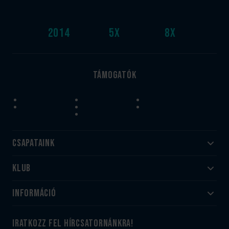
2014
5
x
8
x
Támogatók
Csapataink
Klub
Felnőtt
Akadémia
Utánpótlás
Információ
#HandballFamily
#kékek szívügyünk
Klubtörténet
Jegy- és bérletvásárlás
iratkozz fel hírcsatornánkra!
Munkatársaink