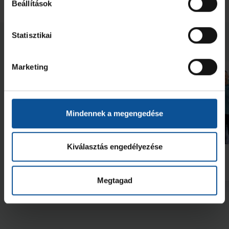
Beállítások
Statisztikai
Neked ajánljuk
Marketing
Mindennek a megengedése
Galéria
Kiválasztás engedélyezése
Futás a Ligetben (2026.07.28.)
Lukács Kornél az Év
akadémistája
2026. júl. 29.
2026. jún. 20.
NB I
NB I
Megtagad
Megnézem az összeset