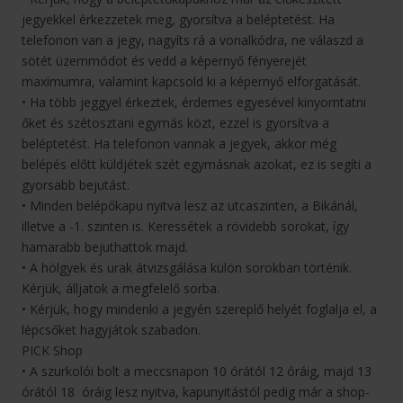
jegyekkel érkezzetek meg, gyorsítva a beléptetést. Ha
telefonon van a jegy, nagyíts rá a vonalkódra, ne válaszd a
sötét üzemmódot és vedd a képernyő fényerejét
maximumra, valamint kapcsold ki a képernyő elforgatását.
• Ha több jeggyel érkeztek, érdemes egyesével kinyomtatni
őket és szétosztani egymás közt, ezzel is gyorsítva a
beléptetést. Ha telefonon vannak a jegyek, akkor még
belépés előtt küldjétek szét egymásnak azokat, ez is segíti a
gyorsabb bejutást.
• Minden belépőkapu nyitva lesz az utcaszinten, a Bikánál,
illetve a -1. szinten is. Keressétek a rövidebb sorokat, így
hamarabb bejuthattok majd.
• A hölgyek és urak átvizsgálása külön sorokban történik.
Kérjük, álljatok a megfelelő sorba.
• Kérjük, hogy mindenki a jegyén szereplő helyét foglalja el, a
lépcsőket hagyjátok szabadon.
PICK Shop
• A szurkolói bolt a meccsnapon 10 órától 12 óráig, majd 13
órától 18 óráig lesz nyitva, kapunyitástól pedig már a shop-