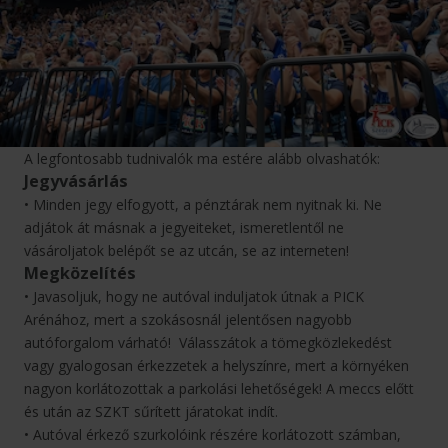
A legfontosabb tudnivalók ma estére alább olvashatók:
Jegyvásárlás
• Minden jegy elfogyott, a pénztárak nem nyitnak ki. Ne
adjátok át másnak a jegyeiteket, ismeretlentől ne
vásároljatok belépőt se az utcán, se az interneten!
Megközelítés
• Javasoljuk, hogy ne autóval induljatok útnak a PICK
Arénához, mert a szokásosnál jelentősen nagyobb
autóforgalom várható! Válasszátok a tömegközlekedést
vagy gyalogosan érkezzetek a helyszínre, mert a környéken
nagyon korlátozottak a parkolási lehetőségek! A meccs előtt
és után az SZKT sűrített járatokat indít.
• Autóval érkező szurkolóink részére korlátozott számban,