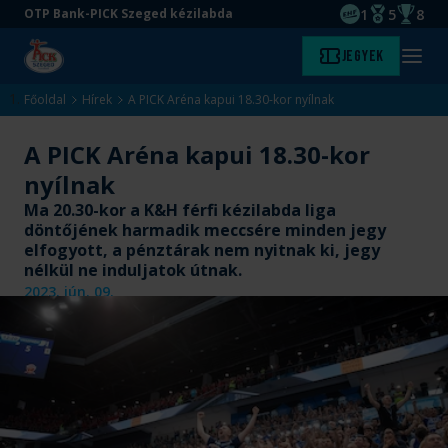
1
5
8
OTP Bank-PICK Szeged kézilabda
EHF kupagyőze
Magyar Baj
Magyar
Ugrás
Ugrás
Jegyek
Kezdőlap
Menü
a
az
megny
fő
oldal
Főoldal
Hírek
A PICK Aréna kapui 18.30-kor nyílnak
tartalomra
aljára
A PICK Aréna kapui 18.30-kor
nyílnak
Ma 20.30-kor a K&H férfi kézilabda liga
döntőjének harmadik meccsére minden jegy
elfogyott, a pénztárak nem nyitnak ki, jegy
nélkül ne induljatok útnak.
2023. jún. 09.