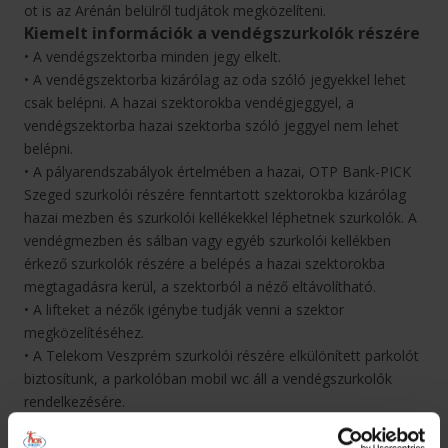
ot is az Arénán belülről tudjátok megközelíteni.
Kiemelt információk a vendégszurkolók részére
• A vendégszektorba minden jegy elkelt.
• A vendégszektorba kizárólag az oda szóló jegyekkel lehet
csak belépni. A hazai szektorokba vendégjeggyel, a
vendégszektorba hazai szektorba szóló jeggyel nem lehet
belépni.
• A pályarendszabályok értelmében a hazai, OTP Bank-PICK
Szeged szurkolói részére fenntartott szektorokba kizárólag
hazai mezben és szurkolói kellékekkel léphetnek szurkolók. A
vendégmezben és sálban vagy egyéb szurkolói kellékben
érkező szurkolók részére a belépés a hazai szektorokba
megtagadásra kerül, a szektorból a néző eltávolítható.
• A lifteket a nézők igénybe tudják venni a szektor
megközelítéséhez.
• A Telekom Veszprém szurkolói részére elkülönített parkolót
biztosítunk, a parkolóban mobil wc áll a vendégszurkolók
rendelkezésére.
• A vendégszurkolói mosdók a PICK Aréna második emeletén
találhatók.