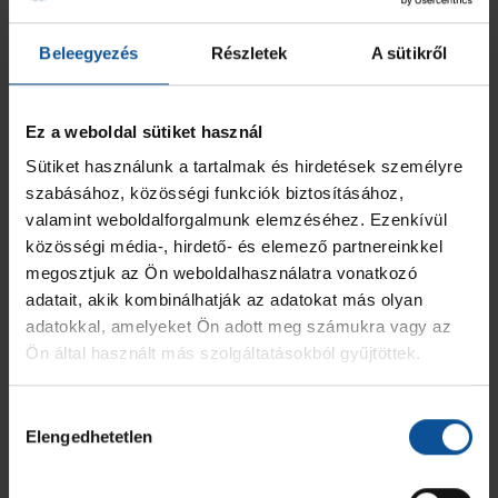
• A mérkőzés végén visszatartásra kerülhet sor, ezért kérjük,
hogy a szurkolók kövessék a rendezők útmutatásait.
Beleegyezés
Részletek
A sütikről
• A vendégcsapat biztonságának garantálása érdekében az
érkezés és távozás a rendőrséggel közösen került
kialakításra.
Ez a weboldal sütiket használ
• Az OTP Bank - PICK Szeged pályarendszabálya
ITT
Sütiket használunk a tartalmak és hirdetések személyre
tekinthető meg.
szabásához, közösségi funkciók biztosításához,
Bízunk benne, hogy a hazai és vendégszurkolók sportszerű
valamint weboldalforgalmunk elemzéséhez. Ezenkívül
szurkolásáról marad emlékezetes a mérkőzés.
közösségi média-, hirdető- és elemező partnereinkkel
megosztjuk az Ön weboldalhasználatra vonatkozó
adatait, akik kombinálhatják az adatokat más olyan
adatokkal, amelyeket Ön adott meg számukra vagy az
Ön által használt más szolgáltatásokból gyűjtöttek.
Hozzájárulás
Elengedhetetlen
kiválasztása