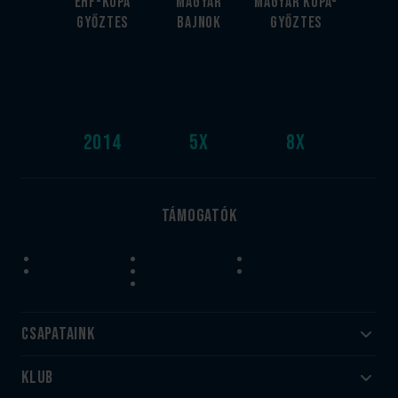
EHF-Kupa
Magyar
Magyar kupa-
győztes
bajnok
győztes
2014
5
x
8
x
Támogatók
Csapataink
Klub
Felnőtt
Akadémia