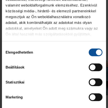
valamint weboldalforgalmunk elemzéséhez. Ezenkívül
közösségi média-, hirdető- és elemező partnereinkkel
megosztjuk az Ön weboldalhasználatra vonatkozó
adatait, akik kombinálhatják az adatokat más olyan
adatokkal, amelyeket Ön adott meg számukra vagy az
Ön által használt más szolgáltatásokból gyűjtöttek.
Neked ajánljuk
Hozzájárulás
Elengedhetetlen
kiválasztása
Beállítások
Statisztikai
Galéria
Marketing
Futás a Ligetben (2026.07.28.)
Lukács Kornél az Év
akadémistája