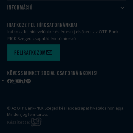
Utánpótlás
Információ
#HandballFamily
#kékek szívügyünk
Klubtörténet
Jegy- és bérletvásárlás
iratkozz fel hírcsatornánkra!
Munkatársaink
Webshop
Iratkozz fel hírlevelünkre és értesülj elsőként az OTP Bank-
PICK Aréna
Impresszum
PICK Szeged csapatát érintő hírekről.
Sajtóakkreditáció
TAO
Büszkeségeink
Adatvédelem
Feliratkozom
Felhasználási feltételek
Kapcsolat
Kövess minket social csatornáinkon is!
Facebook
Instagram
YouTube
TikTok
Spotify
© Az OTP Bank-PICK Szeged kézilabdacsapat hivatalos honlapja.
Minden jog fenntartva.
BIG
Készítette:
FISH