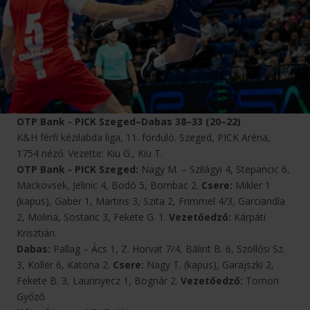
OTP Bank - PICK Szeged–Dabas 38–33 (20–22)
K&H férfi kézilabda liga, 11. forduló. Szeged, PICK Aréna,
1754 néző. Vezette: Kiu G., Kiu T.
OTP Bank - PICK Szeged:
Nagy M. – Szilágyi 4, Stepancic 6,
Mackovsek, Jelinic 4, Bodó 5, Bombac 2.
Csere:
Mikler 1
(kapus), Gaber 1, Martins 3, Szita 2, Frimmel 4/3, Garciandía
2, Molina, Sostaric 3, Fekete G. 1.
Vezetőedző:
Kárpáti
Krisztián.
Dabas:
Pallag – Ács 1, Z. Horvat 7/4, Bálint B. 6, Szöllősi Sz.
3, Koller 6, Katona 2.
Csere:
Nagy T. (kapus), Garajszki 2,
Fekete B. 3, Laurinyecz 1, Bognár 2.
Vezetőedző:
Tomori
Győző.