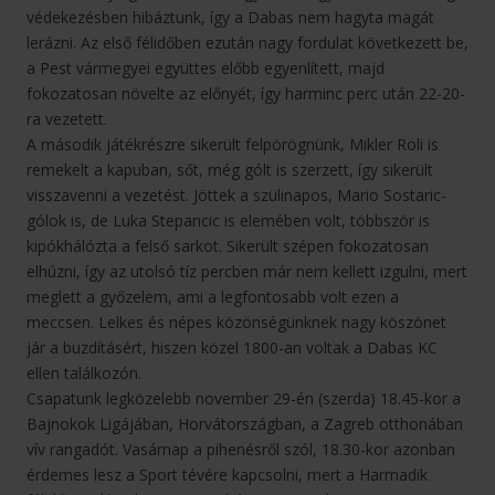
védekezésben hibáztunk, így a Dabas nem hagyta magát
lerázni. Az első félidőben ezután nagy fordulat következett be,
a Pest vármegyei együttes előbb egyenlített, majd
fokozatosan növelte az előnyét, így harminc perc után 22-20-
ra vezetett.
A második játékrészre sikerült felpörögnünk, Mikler Roli is
remekelt a kapuban, sőt, még gólt is szerzett, így sikerült
visszavenni a vezetést. Jöttek a szülinapos, Mario Sostaric-
gólok is, de Luka Stepancic is elemében volt, többször is
kipókhálózta a felső sarkot. Sikerült szépen fokozatosan
elhúzni, így az utolsó tíz percben már nem kellett izgulni, mert
meglett a győzelem, ami a legfontosabb volt ezen a
meccsen. Lelkes és népes közönségünknek nagy köszönet
jár a buzdításért, hiszen közel 1800-an voltak a Dabas KC
ellen találkozón.
Csapatunk legközelebb november 29-én (szerda) 18.45-kor a
Bajnokok Ligájában, Horvátországban, a Zagreb otthonában
vív rangadót. Vasárnap a pihenésről szól, 18.30-kor azonban
érdemes lesz a Sport tévére kapcsolni, mert a Harmadik