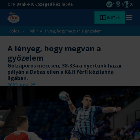
1
5
8
OTP Bank-PICK Szeged kézilabda
EHF kupagyőze
Magyar Baj
Magyar
Ugrás
Ugrás
Jegyek
Kezdőlap
Menü
a
az
megny
fő
oldal
Főoldal
Hírek
A lényeg, hogy megvan a győzelem
tartalomra
aljára
A lényeg, hogy megvan a
győzelem
Gólzáporos meccsen, 38-33-ra nyertünk hazai
pályán a Dabas ellen a K&H férfi kézilabda
ligában.
2023. nov. 25.