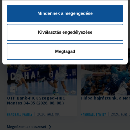
2026. júl. 29.
2026. jún. 20.
NB I
NB I
Mindennek a megengedése
Megnézem az összeset
Kiválasztás engedélyezése
További friss hírek
Megtagad
Galéria
OTP Bank-PICK Szeged–HBC
Hiába hajráztunk, a Na
Nantes 34–35 (2026. 08. 08.)
2026. aug. 09.
2026. aug. 
Handball Family
Handball Family
Megnézem az összeset