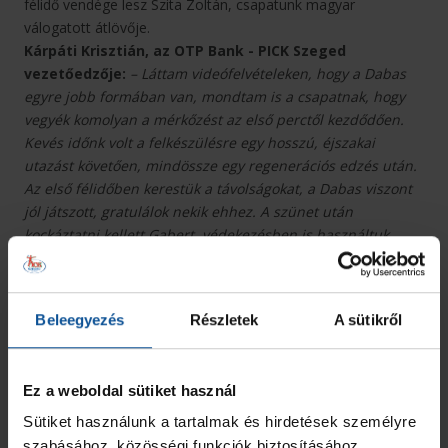
félidő vendége lesz Szita Zoltán, csapatunk magyar
válogatott átlövője.
Kárpáti Krisztián, az OTP Bank - PICK Szeged
vezetőedzője:
– Láttam videófelvételeken, hogy a Dabas
egyre jobb formában van, mondtam is a csapatnak, hogy
vegyék komolyan a mérkőzést az első perctől kezdődően.
Kevés időnk volt a felkészülésre egy hosszú, éjszakai
utazást követően, mindössze egy regenerációs edzés után.
Az első félidőben kerestük a távolságokat, a Dabas viszont
jól játszott, gratulálok nekik ehhez. A szünet után
kockáztatni kellett Gabert, védekezésben is használtuk
kisebb sérüléssel. Úgy éreztem, muszáj. Mikler is fontos
labdákat védett, de a mutatott játékunk védekezésben
sehol sem lesz elég a jövőben.
Beleegyezés
Részletek
A sütikről
Ez a weboldal sütiket használ
Sütiket használunk a tartalmak és hirdetések személyre
szabásához, közösségi funkciók biztosításához,