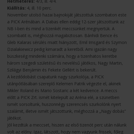
Hétméteres:
4/3, ill. 4/4.
Kiállítás:
4, ill. 10 perc.
November utolsó hazai bajnokiját játszottuk szombaton este
a PICK Arénában. A Dabas ellen eddig 12-szer játszottunk az
NB I-ben és mind a tizenkét meccsünket megnyertük. A
szombatit is, méghozzá magabiztosan. Bánhidi Bence és
Gleb Kalaras sérülés miatt hiányzott, Emil Imsgard és Szymon
Dzialakiewicz pedig kimaradt a keretből. Ami igazán nagy
büszkeség mindenki számára, hogy a tizenhatos keretbe
három szegedi születésű és nevelésű játékos, Nagy Martin,
Szilágyi Benjámin és Fekete Gellért is bekerült.
A kezdődobást csapatunk nagy szurkolója, a PICK
utánpótlásában szereplő Kelemen Patrik végezte el, akinek
Mikler Roland és Mario Sostaric a két kedvence. A meccs
előtt a PICK Zrt. ismét kitelepült az Aréna elé, a szünetben
ismét sorsoltunk, huszonnégy szerencsés szurkolónk nyert
szalámit, illetve ismét játszottunk, méghozzá a „Nagy dobás”
játékot.
Jól kezdtük a meccset, hiszen az első tizenöt perc után nálunk
volt az előny. Igaz, látszott, hogy nem vagyunk frissek, főleg