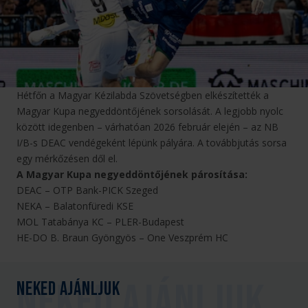
Hétfőn a Magyar Kézilabda Szövetségben elkészítették a
Magyar Kupa negyeddöntőjének sorsolását. A legjobb nyolc
között idegenben – várhatóan 2026 február elején – az NB
I/B-s DEAC vendégeként lépünk pályára. A továbbjutás sorsa
egy mérkőzésen dől el.
A Magyar Kupa negyeddöntőjének párosítása:
DEAC – OTP Bank-PICK Szeged
NEKA – Balatonfüredi KSE
MOL Tatabánya KC – PLER-Budapest
HE-DO B. Braun Gyöngyös – One Veszprém HC
Neked ajánljuk