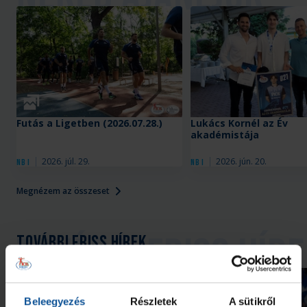
Galéria
Futás a Ligetben (2026.07.28.)
Lukács Kornél az Év
akadémistája
2026. júl. 29.
2026. jún. 20.
NB I
NB I
Megnézem az összeset
További friss hírek
Beleegyezés
Részletek
A sütikről