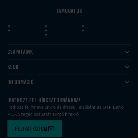
Támogatók
Csapataink
Klub
Felnőtt
Akadémia
Utánpótlás
Információ
#HandballFamily
#kékek szívügyünk
Klubtörténet
Jegy- és bérletvásárlás
iratkozz fel hírcsatornánkra!
Munkatársaink
Webshop
Iratkozz fel hírlevelünkre és értesülj elsőként az OTP Bank-
PICK Aréna
Impresszum
PICK Szeged csapatát érintő hírekről.
Sajtóakkreditáció
TAO
Büszkeségeink
Adatvédelem
Feliratkozom
Felhasználási feltételek