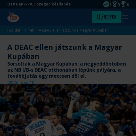
1
5
8
OTP Bank-PICK Szeged kézilabda
EHF kupagyőze
Magyar Baj
Magyar
Ugrás
Ugrás
Jegyek
Kezdőlap
Menü
a
az
megny
fő
oldal
Főoldal
Hírek
A DEAC ellen játszunk a Magyar Kupában
tartalomra
aljára
A DEAC ellen játszunk a Magyar
Kupában
Sorsoltak a Magyar Kupában: a negyeddöntőben
az NB I/B-s DEAC otthonában lépünk pályára, a
továbbjutás egy meccsen dől el.
2025. nov. 10.