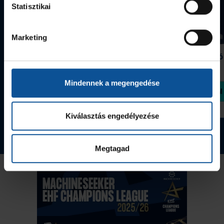
Statisztikai
Marketing
Grafitceruza 25/26
Igazolványtartó
390 Ft
Szeged
1 090 Ft
Mindennek a megengedése
Megvásárolom
Megvásárolom
Kiválasztás engedélyezése
Tovább a webshopra
Megtagad