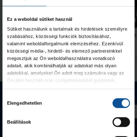
Ez a weboldal sütiket használ
Sütiket használunk a tartalmak és hirdetések személyre
Szabó „Sonka” Lászlóra
Kedden újabb edzőmecc
szabásához, közösségi funkciók biztosításához,
szavazhatunk
Arénában
valamint weboldalforgalmunk elemzéséhez. Ezenkívül
közösségi média-, hirdető- és elemező partnereinkkel
2026. aug. 05.
2026. aug. 
Handball Family
Handball Family
megosztjuk az Ön weboldalhasználatra vonatkozó
adatait, akik kombinálhatják az adatokat más olyan
Megnézem az összeset
adatokkal, amelyeket Ön adott meg számukra vagy az
Ön által használt más szolgáltatásokból gyűjtöttek.
Webshop termékek
Hozzájárulás
Elengedhetetlen
kiválasztása
Beállítások