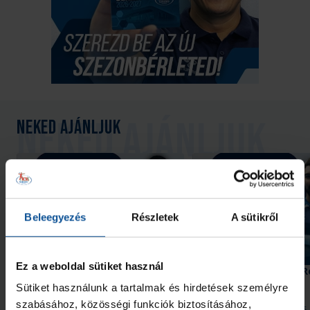
Neked ajánljuk
Beleegyezés
Részletek
A sütikről
Ez a weboldal sütiket használ
59. #kékek podcast Radvánszki
58. #kékek podcast – R
Attilával
Miklóssal
Sütiket használunk a tartalmak és hirdetések személyre
szabásához, közösségi funkciók biztosításához,
2026. aug. 02.
2026. júl. 26.