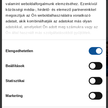
Kékek Podcast
Kékek Podcast
valamint weboldalforgalmunk elemzéséhez. Ezenkívül
közösségi média-, hirdető- és elemező partnereinkkel
Megnézem az összeset
megosztjuk az Ön weboldalhasználatra vonatkozó
adatait, akik kombinálhatják az adatokat más olyan
További friss hírek
adatokkal, amelyeket Ön adott meg számukra vagy az
Ön által használt más szolgáltatásokból gyűjtöttek.
Hozzájárulás
Elengedhetetlen
kiválasztása
Beállítások
Galéria
#kékek Tour 1. állomás:
Indul a helyszíni
Statisztikai
Hódmezővásárhely
bérletértékesítés
2026. aug. 07.
2026. aug. 
Handball Family
Handball Family
Marketing
Megnézem az összeset