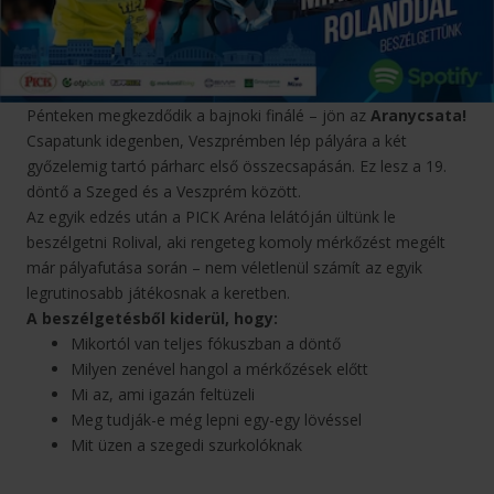
Pénteken megkezdődik a bajnoki finálé – jön az
Aranycsata!
Csapatunk idegenben, Veszprémben lép pályára a két
győzelemig tartó párharc első összecsapásán. Ez lesz a 19.
döntő a Szeged és a Veszprém között.
Az egyik edzés után a PICK Aréna lelátóján ültünk le
beszélgetni Rolival, aki rengeteg komoly mérkőzést megélt
már pályafutása során – nem véletlenül számít az egyik
legrutinosabb játékosnak a keretben.
A beszélgetésből kiderül, hogy:
Mikortól van teljes fókuszban a döntő
Milyen zenével hangol a mérkőzések előtt
Mi az, ami igazán feltüzeli
Meg tudják-e még lepni egy-egy lövéssel
Mit üzen a szegedi szurkolóknak