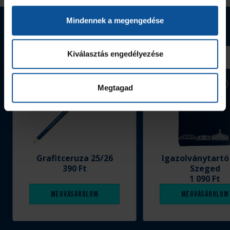
Mindennek a megengedése
Webshop termékek
Kiválasztás engedélyezése
Megtagad
Grafitceruza 25/26
Igazolványtartó
390 Ft
Szeged
1 090 Ft
Megvásárolom
Megvásárolom