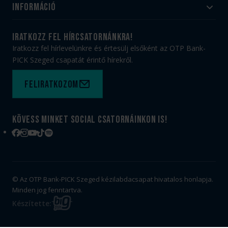
Utánpótlás
Információ
#HandballFamily
#kékek szívügyünk
Klubtörténet
Jegy- és bérletvásárlás
iratkozz fel hírcsatornánkra!
Munkatársaink
Webshop
Iratkozz fel hírlevelünkre és értesülj elsőként az OTP Bank-
PICK Aréna
Impresszum
PICK Szeged csapatát érintő hírekről.
Sajtóakkreditáció
TAO
Büszkeségeink
Adatvédelem
Feliratkozom
Felhasználási feltételek
Kapcsolat
Kövess minket social csatornáinkon is!
Facebook
Instagram
YouTube
TikTok
Spotify
© Az OTP Bank-PICK Szeged kézilabdacsapat hivatalos honlapja.
Minden jog fenntartva.
BIG
Készítette:
FISH