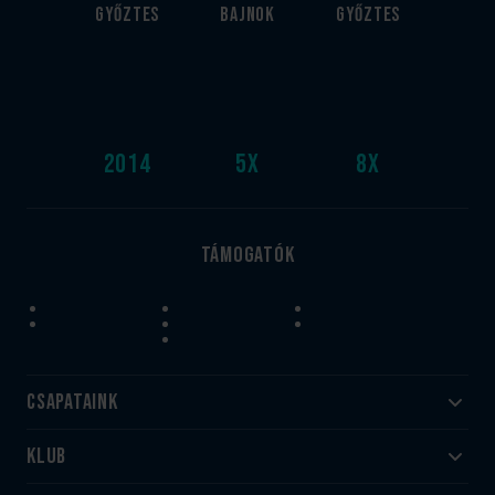
győztes
bajnok
győztes
2014
5
x
8
x
Támogatók
Csapataink
Klub
Felnőtt
Akadémia