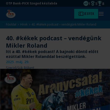
1
5
8
OTP Bank-PICK Szeged kézilabda
EHF kupagyőze
Magyar Baj
Magyar
Ugrás
Ugrás
Jegyek
Kezdőlap
Menü
a
az
megny
fő
oldal
Főoldal
Hírek
40. #kékek podcast – vendégünk Mikler Roland
tartalomra
aljára
40. #kékek podcast – vendégünk
Mikler Roland
Itt a 40. #kékek podcast! A bajnoki döntő előtt
ezúttal Mikler Rolanddal beszélgettünk.
2025. máj. 29.
Szerző:
Süli Róbert