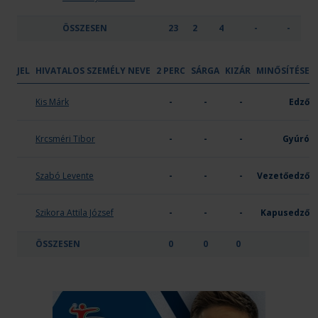
ÖSSZESEN
23
2
4
-
-
JEL
HIVATALOS SZEMÉLY NEVE
2 PERC
SÁRGA
KIZÁR
MINŐSÍTÉSE
Vecsési Kézilabdasport KFT
Kis Márk
-
-
-
Edző
Krcsméri Tibor
-
-
-
Gyúró
Szabó Levente
-
-
-
Vezetőedző
Szikora Attila József
-
-
-
Kapusedző
ÖSSZESEN
0
0
0