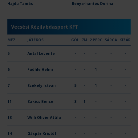
OTP Bank - PICK Szeged U21
Hajdu Tamás
Benya-hantos Dorina
23
10
-
X
Vecsési Kézilabdasport KFT
MEZ
JÁTÉKOS
GÓL
7M
2 PERC
SÁRGA
KIZÁR
5
Antal Levente
-
-
-
-
-
6
Fadhle Helmi
-
-
1
-
-
7
Székely István
5
-
1
-
-
11
Zakics Bence
3
1
-
-
-
13
Willi Olivér Attila
-
-
-
-
-
14
Gáspár Kristóf
-
-
-
-
-