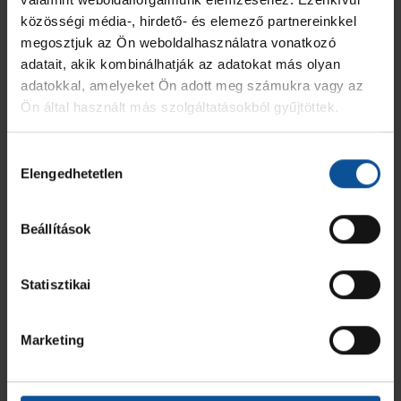
OTP Bank - Pick Szeged U21
közösségi média-, hirdető- és elemező partnereinkkel
megosztjuk az Ön weboldalhasználatra vonatkozó
MEZ
JÁTÉKOS
GÓL
7M
2 PERC
SÁRGA
KIZÁR
adatait, akik kombinálhatják az adatokat más olyan
adatokkal, amelyeket Ön adott meg számukra vagy az
2
Herbert Benedek Ádám
-
-
-
-
-
Ön által használt más szolgáltatásokból gyűjtöttek.
4
Vincze Péter
1
-
-
-
-
Hozzájárulás
Elengedhetetlen
kiválasztása
7
Németh Bulcsú Botond
1
-
-
-
-
Beállítások
12
Balogh Ádám
-
-
-
-
-
Statisztikai
14
Mészáros Máté
2
-
1
-
-
21
Kucsera Máté
-
-
-
-
-
Marketing
23
Furka Márton János
1
-
-
-
-