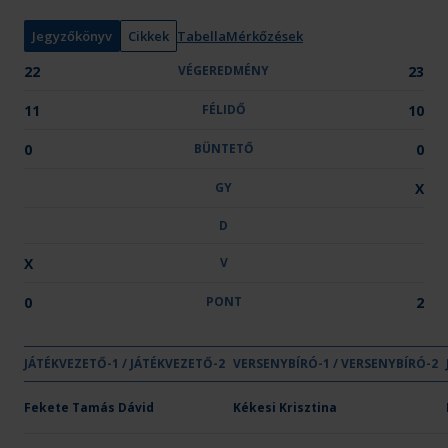
y
:
Jegyzőkönyv
Cikkek
Tabella
Mérkőzések
22
VÉGEREDMÉNY
23
11
FÉLIDŐ
10
0
BÜNTETŐ
0
GY
X
D
X
V
0
PONT
2
GYŐ
JÁTÉKVEZETŐ-1 / JÁTÉKVEZETŐ-2
VÉGEREDMÉNY
VERSENYBÍRÓ-1 / VERSENYBÍRÓ-2
FÉLIDŐ
BÜNTETŐ
GY
Csapat neve
Vecsési KKFT
Fekete Tamás Dávid
Kékesi Krisztina
22
11
-
-