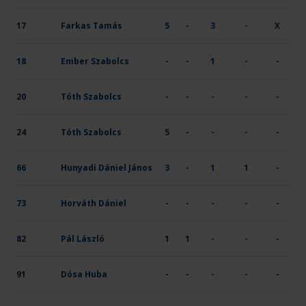
17
Farkas Tamás
5
-
3
-
X
18
Ember Szabolcs
-
-
1
-
-
20
Tóth Szabolcs
-
-
-
-
-
24
Tóth Szabolcs
5
-
-
-
-
66
Hunyadi Dániel János
3
-
1
1
-
73
Horváth Dániel
-
-
-
-
-
82
Pál László
1
1
-
-
-
91
Dósa Huba
-
-
-
-
-