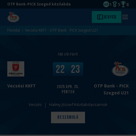
1
5
8
OTP Bank-PICK Szeged kézilabda
EHF kupagyőze
Magyar Baj
Magyar
Ugrás
Ugrás
Jegyek
Kezdőlap
Menü
a
az
megny
fő
oldal
Főoldal
Vecsési KKFT - OTP Bank - PICK Szeged U21
tartalomra
aljára
NB I/B Férfi
v
V
22
23
s
é
.
g
e
Vecsési KKFT
OTP Bank - PICK
2025
ápr. 25.
péntek
r
Szeged U21
e
Vecsés
Halmy József Kézilabdacsarnok
d
m
Beszámoló
é
n