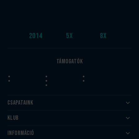
2014
5
x
8
x
Támogatók
Csapataink
Klub
Felnőtt
Akadémia
Utánpótlás
Információ
#HandballFamily