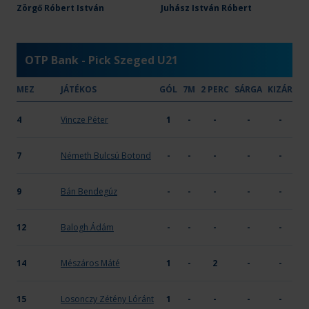
DVTK
Zörgő Róbert István
Juhász István Róbert
32
16
-
X
OTP Bank - Pick Szeged U21
MEZ
JÁTÉKOS
GÓL
7M
2 PERC
SÁRGA
KIZÁR
4
Vincze Péter
1
-
-
-
-
7
Németh Bulcsú Botond
-
-
-
-
-
9
Bán Bendegúz
-
-
-
-
-
12
Balogh Ádám
-
-
-
-
-
14
Mészáros Máté
1
-
2
-
-
15
Losonczy Zétény Lóránt
1
-
-
-
-