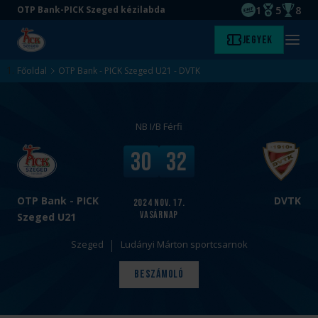
1
5
8
OTP Bank-PICK Szeged kézilabda
EHF kupagyőze
Magyar Baj
Magyar
Ugrás
Ugrás
Jegyek
Kezdőlap
Menü
a
az
megny
fő
oldal
Főoldal
OTP Bank - PICK Szeged U21 - DVTK
tartalomra
aljára
NB I/B Férfi
v
V
30
32
s
é
.
g
e
OTP Bank - PICK
DVTK
2024
nov. 17.
vasárnap
r
Szeged U21
e
Szeged
Ludányi Márton sportcsarnok
d
m
Beszámoló
é
n