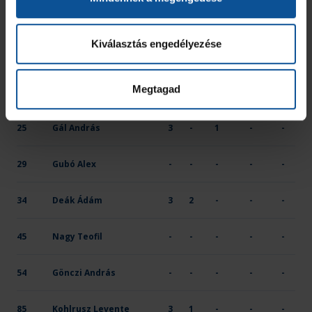
16
Torma Antal
-
-
-
-
-
Kiválasztás engedélyezése
22
Kiss Róbert Ferenc
4
-
-
-
-
Megtagad
23
Apatóczky Máté
-
-
-
-
-
25
Gál András
3
-
1
-
-
29
Gubó Alex
-
-
-
-
-
34
Deák Ádám
3
2
-
-
-
45
Nagy Teofil
-
-
-
-
-
54
Gönczi András
-
-
-
-
-
85
Kohlrusz Levente
3
1
-
-
-