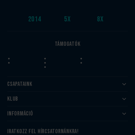
2014
5
x
8
x
Támogatók
Csapataink
Klub
Felnőtt
Akadémia
Utánpótlás
Információ
#HandballFamily
#kékek szívügyünk
Klubtörténet
Jegy- és bérletvásárlás
iratkozz fel hírcsatornánkra!
Munkatársaink
Webshop