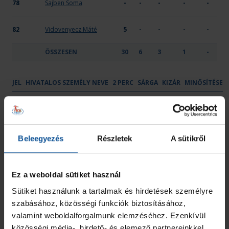
78
Sajben Soma
-
-
-
-
-
82
Vidovenyecz Máté
5
-
-
-
-
ÖSSZESEN
30
6
3
1
-
JEL
HIVATALOS SZEMÉLY NEVE
2 PERC
SÁRGA
KIZÁR
MINŐSÍTÉSE
OTP Bank - Pick Szeged U21
Kis Márk
-
-
-
Edző
Miskolczi Gábor Tamás
-
-
-
Gyúró
Beleegyezés
Részletek
A sütikről
Szabó Levente
-
-
-
Vezetőedző
Ez a weboldal sütiket használ
Szikora Attila József
-
-
-
Kapusedző
Sütiket használunk a tartalmak és hirdetések személyre
szabásához, közösségi funkciók biztosításához,
ÖSSZESEN
0
0
0
valamint weboldalforgalmunk elemzéséhez. Ezenkívül
közösségi média-, hirdető- és elemező partnereinkkel