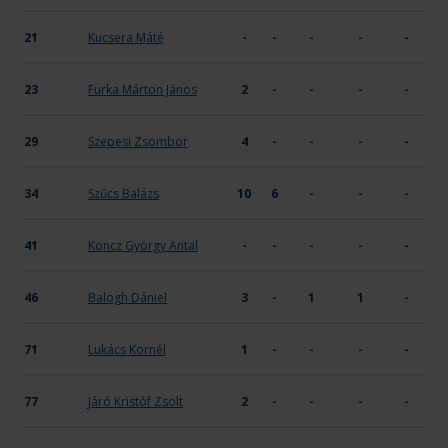
21
Kucsera Máté
-
-
-
-
-
23
Furka Márton János
2
-
-
-
-
29
Szepesi Zsombor
4
-
-
-
-
34
Szűcs Balázs
10
6
-
-
-
41
Koncz György Antal
-
-
-
-
-
46
Balogh Dániel
3
-
1
1
-
71
Lukács Kornél
1
-
-
-
-
77
Járó Kristóf Zsolt
2
-
-
-
-