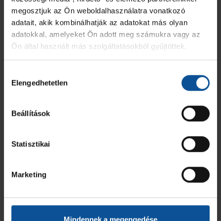
megosztjuk az Ön weboldalhasználatra vonatkozó
DVTK Kézilabda Kft.
adatait, akik kombinálhatják az adatokat más olyan
MEZ
JÁTÉKOS
GÓL
7M
2 PERC
SÁRGA
KIZÁR
adatokkal, amelyeket Ön adott meg számukra vagy az
Ön által használt más szolgáltatásokból gyűjtöttek.
7
Ménfői Attila
3
-
-
-
-
Hozzájárulás
8
Orosz Gábor
-
-
-
-
-
Elengedhetetlen
kiválasztása
9
Gulácsi Bálint
7
-
1
-
-
Beállítások
10
Csörgő Zsombor
1
-
-
-
-
Statisztikai
11
Bajnok Zoltán Szabolcs
-
-
-
-
-
Marketing
12
Maródi Ádám
-
-
-
-
-
15
Nkousa Dávid Luc
8
2
1
-
-
Mindennek a megengedése