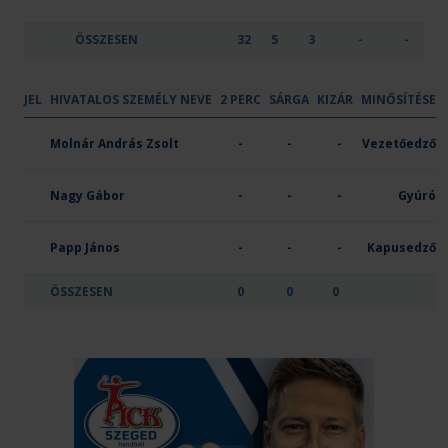
ÖSSZESEN
32
5
3
-
-
JEL
HIVATALOS SZEMÉLY NEVE
2 PERC
SÁRGA
KIZÁR
MINŐSÍTÉSE
OTP Bank - Pick Szeged U21
Molnár András Zsolt
-
-
-
Vezetőedző
Nagy Gábor
-
-
-
Gyúró
Papp János
-
-
-
Kapusedző
ÖSSZESEN
0
0
0