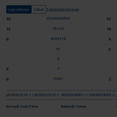
y
:
Jegyzőkönyv
Cikkek
Tabella
Mérkőzések
30
VÉGEREDMÉNY
32
13
FÉLIDŐ
16
0
BÜNTETŐ
0
GY
X
D
X
V
0
PONT
2
GYŐ
JÁTÉKVEZETŐ-1 / JÁTÉKVEZETŐ-2
VÉGEREDMÉNY
VERSENYBÍRÓ-1 / VERSENYBÍRÓ-2
FÉLIDŐ
BÜNTETŐ
GY
Csapat neve
OTP Bank - PICK Szeged U21
Hornyik Zsolt Péter
Nádasdi Tamás
30
13
-
-