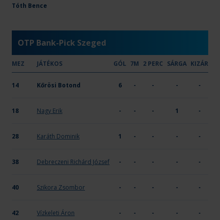
Agrofeed UNI Győr
Tóth Bence
25
12
-
-
-
X
OTP Bank-Pick Szeged
MEZ
JÁTÉKOS
GÓL
7M
2 PERC
SÁRGA
KIZÁR
14
Kőrösi Botond
6
-
-
-
-
18
Nagy Erik
-
-
-
1
-
28
Karáth Dominik
1
-
-
-
-
38
Debreczeni Richárd József
-
-
-
-
-
40
Szikora Zsombor
-
-
-
-
-
42
Vízkeleti Áron
-
-
-
-
-