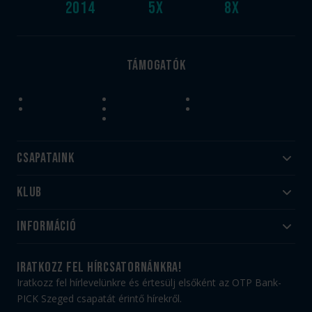
2014
5
x
8
x
Támogatók
Csapataink
Klub
Felnőtt
Akadémia
Utánpótlás
Információ
#HandballFamily
#kékek szívügyünk
Klubtörténet
Jegy- és bérletvásárlás
iratkozz fel hírcsatornánkra!
Munkatársaink
Webshop
Iratkozz fel hírlevelünkre és értesülj elsőként az OTP Bank-
PICK Aréna
Impresszum
PICK Szeged csapatát érintő hírekről.
Sajtóakkreditáció
TAO