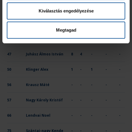
32
Pintér András
1
-
-
-
-
Kiválasztás engedélyezése
40
Hideg János
-
-
-
-
-
Megtagad
45
Kaló Barnabás
1
-
1
-
-
47
Juhász Álmos István
8
4
-
-
-
50
Klinger Alex
1
-
1
-
-
56
Krausz Máté
-
-
-
-
-
57
Nagy Károly Kristóf
-
-
-
-
-
66
Lendvai Noel
-
-
-
-
-
75
Szántai-nagy Kende
-
-
-
-
-