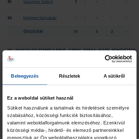
91
Vágvölgyi Szilárd
1
-
-
-
-
92
Kelemen Barnabás
-
-
-
-
-
ÖSSZESEN
31
-
3
2
-
JEL
HIVATALOS SZEMÉLY NEVE
2 PERC
SÁRGA
KIZÁR
MINŐSÍTÉSE
OTP Bank-Pick Szeged
Bujtár Ádám
-
-
-
Edző
Beleegyezés
Részletek
A sütikről
Szegedi Anna
-
-
-
Gyúró
Szikora Attila József
-
-
-
Kapusedző
Ez a weboldal sütiket használ
Sütiket használunk a tartalmak és hirdetések személyre
Ungi Denise
-
-
-
Vezetőedző
szabásához, közösségi funkciók biztosításához,
valamint weboldalforgalmunk elemzéséhez. Ezenkívül
ÖSSZESEN
0
0
0
közösségi média-, hirdető- és elemező partnereinkkel
megosztjuk az Ön weboldalhasználatra vonatkozó