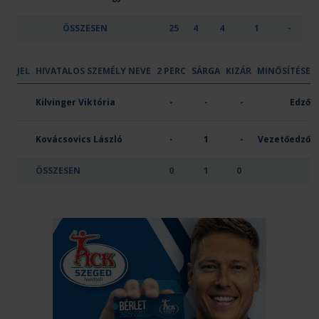
ÖSSZESEN
25
4
4
1
-
JEL
HIVATALOS SZEMÉLY NEVE
2 PERC
SÁRGA
KIZÁR
MINŐSÍTÉSE
OTP Bank-Pick Szeged
Kilvinger Viktória
-
-
-
Edző
Kovácsovics László
-
1
-
Vezetőedző
ÖSSZESEN
0
1
0