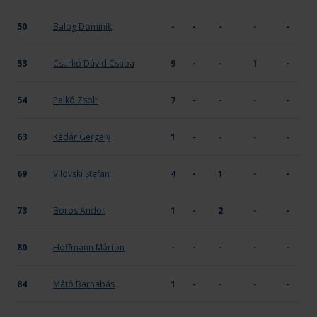
50
Balog Dominik
-
-
-
-
-
53
Csurkó Dávid Csaba
9
-
-
1
-
54
Palkó Zsolt
7
-
-
-
-
63
Kádár Gergely
1
-
-
-
-
69
Vilovski Stefan
4
-
1
-
-
73
Boros Andor
1
-
2
-
-
80
Hoffmann Márton
-
-
-
-
-
84
Mátó Barnabás
1
-
-
-
-