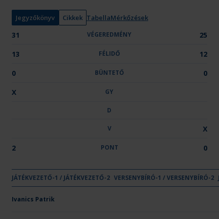
n
y
Jegyzőkönyv
Cikkek
Tabella
Mérkőzések
:
31
VÉGEREDMÉNY
25
13
FÉLIDŐ
12
0
BÜNTETŐ
0
X
GY
D
V
X
2
PONT
0
GYŐZELE
DÖNT
VE
JÁTÉKVEZETŐ-1 / JÁTÉKVEZETŐ-2
VÉGEREDMÉNY
VERSENYBÍRÓ-1 / VERSENYBÍRÓ-2
FÉLIDŐ
BÜNTETŐ
GY
D
V
Csapat neve
OTP Bank-PICK Szeged
Ivanics Patrik
31
13
-
X
-
-