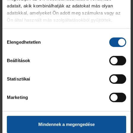
adatait, akik kombinálhatják az adatokat más olyan
Agrofeed UNI Győr
adatokkal, amelyeket Ön adott meg számukra vagy az
Ön által használt más szolgáltatásokból gyűjtöttek.
MEZ
JÁTÉKOS
GÓL
7M
2 PERC
SÁRGA
KIZÁR
6
Kovács László
-
-
2
-
-
Hozzájárulás
Elengedhetetlen
kiválasztása
19
Kulacs Keve Bertalan
3
-
-
-
-
Beállítások
22
Zsiros Milán Péter
-
-
-
-
-
Statisztikai
23
Segovits Balázs
-
-
-
-
-
29
Németh Péter
1
-
-
-
-
Marketing
30
Wiser Soma
1
-
-
1
-
Mindennek a megengedése
31
Tamás Barnabás
9
-
-
-
-