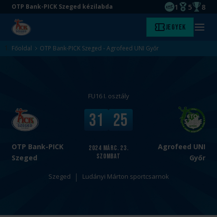
1
5
8
OTP Bank-PICK Szeged kézilabda
EHF kupagyőze
Magyar Baj
Magyar
Ugrás
Ugrás
Jegyek
Kezdőlap
Menü
a
az
megny
fő
oldal
Főoldal
OTP Bank-PICK Szeged - Agrofeed UNI Győr
tartalomra
aljára
FU16 I. osztály
v
V
31
25
s
é
.
g
e
OTP Bank-PICK
Agrofeed UNI
2024
márc. 23.
szombat
r
Szeged
Győr
e
Szeged
Ludányi Márton sportcsarnok
d
m
é