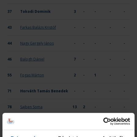
37
Tokodi Dominik
3
-
-
-
-
43
Farkas Balázs Kristóf
-
-
-
-
-
44
Nagy Gergely János
-
-
-
-
-
46
Balogh Dániel
7
-
-
-
-
55
Fogas Márton
2
-
1
-
-
71
Horváth Tamás Benedek
-
-
-
-
-
78
Sajben Soma
13
2
-
-
-
96
Mrdjan Danilo
1
-
1
-
-
ÖSSZESEN
37
2
5
1
-