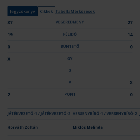
n
y
Jegyzőkönyv
Cikkek
Tabella
Mérkőzések
:
37
VÉGEREDMÉNY
27
19
FÉLIDŐ
14
0
BÜNTETŐ
0
X
GY
D
V
X
2
PONT
0
GYŐZELE
DÖNT
VE
JÁTÉKVEZETŐ-1 / JÁTÉKVEZETŐ-2
VÉGEREDMÉNY
VERSENYBÍRÓ-1 / VERSENYBÍRÓ-2
FÉLIDŐ
BÜNTETŐ
GY
D
V
Csapat neve
OTP Bank-PICK Szeged
Horváth Zoltán
37
Miklós Melinda
19
-
X
-
-