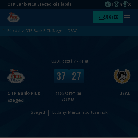
1
5
8
OTP Bank-PICK Szeged kézilabda
EHF kupagyőze
Magyar Baj
Magyar
Ugrás
Ugrás
Jegyek
Kezdőlap
Menü
a
az
megny
fő
oldal
Főoldal
OTP Bank-PICK Szeged - DEAC
tartalomra
aljára
FU20 I. osztály - Kelet
v
V
37
27
s
é
.
g
e
OTP Bank-PICK
DEAC
2023
szept. 30.
szombat
r
Szeged
e
Szeged
Ludányi Márton sportcsarnok
d
m
é