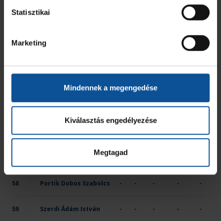
1
Hornyák Norbert
-
-
-
-
-
Statisztikai
2
Mirkó László
2
-
1
-
-
Marketing
21
Rusznák Patrik
4
-
-
-
-
24
Kiss Bálint
3
-
-
-
-
Mindennek a megengedése
27
Karnok Donát
-
-
-
-
-
Kiválasztás engedélyezése
31
Dula Dominik
1
-
-
-
-
Megtagad
55
Trefán Szabolcs Örs
-
-
-
-
-
58
Portik Dobos Szabolcs
-
-
-
-
-
59
Szerdi Ádám István
-
-
-
-
-