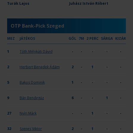
DEAC
Turák Lajos
27
Juhász István Róbert
14
-
-
-
X
OTP Bank-Pick Szeged
MEZ
JÁTÉKOS
GÓL
7M
2 PERC
SÁRGA
KIZÁR
1
Tóth Mélykúti Dávid
-
-
-
-
-
2
Herbert Benedek Ádám
2
-
1
-
-
5
Bakos Dominik
1
-
-
-
-
9
Bán Bendegúz
6
-
-
1
-
27
Nyíri Márk
-
-
1
-
-
32
Szenes Viktor
2
-
1
-
-