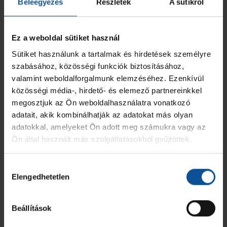
Beleegyezés
Részletek
A sütikről
JEL
HIVATALOS SZEMÉLY NEVE
2 PERC
SÁRGA
KIZÁR
MINŐSÍTÉSE
Ez a weboldal sütiket használ
OTP Bank-Pick Szeged
Dányi István
-
-
-
Kapusedző
Sütiket használunk a tartalmak és hirdetések személyre
szabásához, közösségi funkciók biztosításához,
Hutvágner István
-
-
-
Vezetőedző
valamint weboldalforgalmunk elemzéséhez. Ezenkívül
közösségi média-, hirdető- és elemező partnereinkkel
megosztjuk az Ön weboldalhasználatra vonatkozó
Miskolczi Gábor Tamás
-
-
-
Gyúró
adatait, akik kombinálhatják az adatokat más olyan
adatokkal, amelyeket Ön adott meg számukra vagy az
Szász Bálint
-
-
-
Edző
Ön által használt más szolgáltatásokból gyűjtöttek.
ÖSSZESEN
0
0
0
Hozzájárulás
Elengedhetetlen
kiválasztása
DEAC
Beállítások
MEZ
JÁTÉKOS
GÓL
7M
2 PERC
SÁRGA
KIZÁR