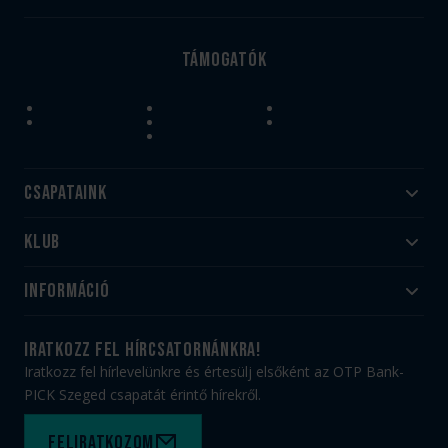
Támogatók
Csapataink
Klub
Felnőtt
Akadémia
Utánpótlás
Információ
#HandballFamily
#kékek szívügyünk
Klubtörténet
Jegy- és bérletvásárlás
iratkozz fel hírcsatornánkra!
Munkatársaink
Webshop
Iratkozz fel hírlevelünkre és értesülj elsőként az OTP Bank-
PICK Aréna
Impresszum
PICK Szeged csapatát érintő hírekről.
Sajtóakkreditáció
TAO
Büszkeségeink
Adatvédelem
Feliratkozom