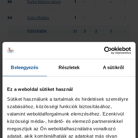
66
Furka Márton János
1
-
-
-
-
94
Szűcs Balázs
1
-
-
-
-
ÖSSZESEN
31
3
2
1
-
JEL
HIVATALOS SZEMÉLY NEVE
2 PERC
SÁRGA
KIZÁR
MINŐSÍTÉSE
OTP Bank-Pick Szeged U21
Kis Márk
-
-
-
Edző
Beleegyezés
Részletek
A sütikről
Krcsméri Tibor
-
-
-
Gyúró
Ez a weboldal sütiket használ
Szabó Levente
-
-
-
Vezetőedző
Sütiket használunk a tartalmak és hirdetések személyre
szabásához, közösségi funkciók biztosításához,
Szikora Attila József
-
-
-
Kapusedző
valamint weboldalforgalmunk elemzéséhez. Ezenkívül
közösségi média-, hirdető- és elemező partnereinkkel
ÖSSZESEN
0
0
0
megosztjuk az Ön weboldalhasználatra vonatkozó
adatait, akik kombinálhatják az adatokat más olyan