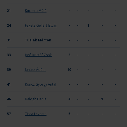
21
Kucsera Máté
-
-
-
-
-
24
Fekete Gellért István
-
-
1
-
-
31
Tusjak Márton
-
-
-
-
-
33
Járó Kristóf Zsolt
3
-
-
-
-
39
Juhász Ádám
10
-
-
-
-
41
Koncz György Antal
-
-
-
-
-
46
Balogh Dániel
4
-
-
1
-
57
Tisza Levente
5
-
-
-
-