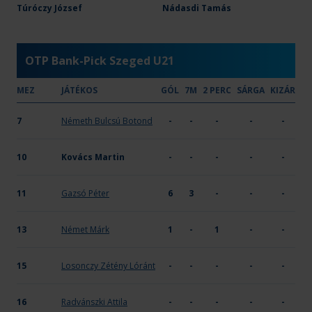
Tatai AC
Túróczy József
Nádasdi Tamás
30
19
-
-
OTP Bank-Pick Szeged U21
MEZ
JÁTÉKOS
GÓL
7M
2 PERC
SÁRGA
KIZÁR
7
Németh Bulcsú Botond
-
-
-
-
-
10
Kovács Martin
-
-
-
-
-
11
Gazsó Péter
6
3
-
-
-
13
Német Márk
1
-
1
-
-
15
Losonczy Zétény Lóránt
-
-
-
-
-
16
Radvánszki Attila
-
-
-
-
-