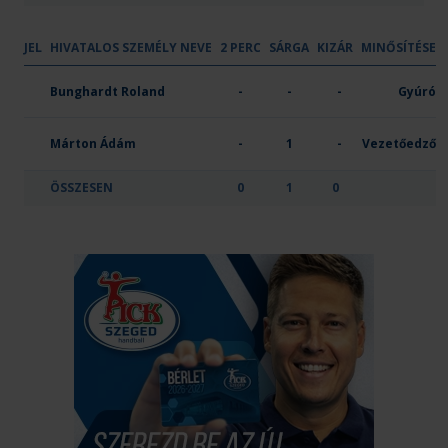
JEL
HIVATALOS SZEMÉLY NEVE
2 PERC
SÁRGA
KIZÁR
MINŐSÍTÉSE
OTP Bank-Pick Szeged U21
Bunghardt Roland
-
-
-
Gyúró
Márton Ádám
-
1
-
Vezetőedző
ÖSSZESEN
0
1
0