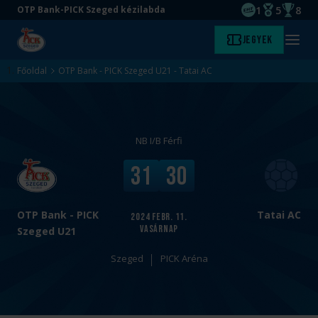
1
5
8
OTP Bank-PICK Szeged kézilabda
EHF kupagyőze
Magyar Baj
Magyar
Ugrás
Ugrás
Jegyek
Kezdőlap
Menü
a
az
megny
fő
oldal
Főoldal
OTP Bank - PICK Szeged U21 - Tatai AC
tartalomra
aljára
NB I/B Férfi
v
V
31
30
s
é
.
g
e
OTP Bank - PICK
Tatai AC
2024
febr. 11.
vasárnap
r
Szeged U21
e
Szeged
PICK Aréna
d
m
é