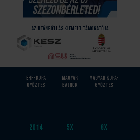
Az Utánpótlás kiemelt támogatója
EHF-Kupa
Magyar
Magyar kupa-
győztes
bajnok
győztes
2014
5
x
8
x