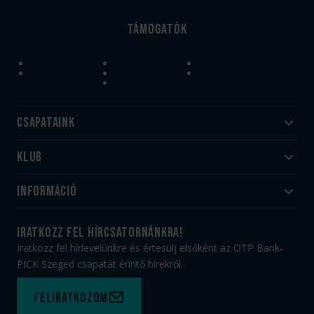
Támogatók
Csapataink
Klub
Felnőtt
Akadémia
Utánpótlás
Információ
#HandballFamily
#kékek szívügyünk
Klubtörténet
Jegy- és bérletvásárlás
iratkozz fel hírcsatornánkra!
Munkatársaink
Webshop
Iratkozz fel hírlevelünkre és értesülj elsőként az OTP Bank-
PICK Aréna
Impresszum
PICK Szeged csapatát érintő hírekről.
Sajtóakkreditáció
TAO
Büszkeségeink
Adatvédelem
Feliratkozom
Felhasználási feltételek