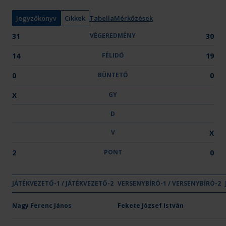
n
y
Jegyzőkönyv
Cikkek
Tabella
Mérkőzések
:
31
VÉGEREDMÉNY
30
14
FÉLIDŐ
19
0
BÜNTETŐ
0
X
GY
D
V
X
2
PONT
0
GYŐ
JÁTÉKVEZETŐ-1 / JÁTÉKVEZETŐ-2
VÉGEREDMÉNY
VERSENYBÍRÓ-1 / VERSENYBÍRÓ-2
FÉLIDŐ
BÜNTETŐ
GY
Csapat neve
OTP Bank - PICK Szeged U21
Nagy Ferenc János
Fekete József István
31
14
-
X