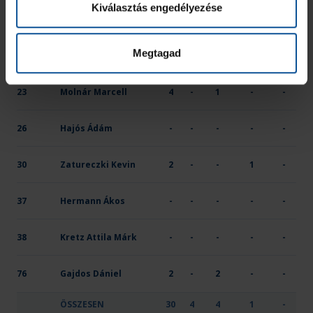
Kiválasztás engedélyezése
18
Tass Barnabás
4
-
1
-
-
Megtagad
21
Kiss Martin
1
-
-
-
-
23
Molnár Marcell
4
-
1
-
-
26
Hajós Ádám
-
-
-
-
-
30
Zatureczki Kevin
2
-
-
1
-
37
Hermann Ákos
-
-
-
-
-
38
Kretz Attila Márk
-
-
-
-
-
76
Gajdos Dániel
2
-
2
-
-
ÖSSZESEN
30
4
4
1
-