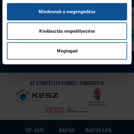
Mindennek a megengedése
Grafitceruza 25/26
Igazolványtartó
390 Ft
Szeged
1 090 Ft
Kiválasztás engedélyezése
Megvásárolom
Megvásárolom
Megtagad
Tovább a webshopra
Az Utánpótlás kiemelt támogatója
EHF-Kupa
Magyar
Magyar kupa-