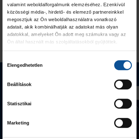
valamint weboldalforgalmunk elemzéséhez. Ezenkívül
közösségi média-, hirdető- és elemező partnereinkkel
megosztjuk az Ön weboldalhasználatra vonatkozó
adatait, akik kombinálhatják az adatokat más olyan
adatokkal, amelyeket Ön adott meg számukra vagy az
Ön által használt más szolgáltatásokból gyűjtöttek.
Hozzájárulás
Elengedhetetlen
kiválasztása
Webshop termékek
Beállítások
Statisztikai
Marketing