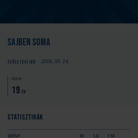
Sajben Soma
2006. 09. 24.
SZÜLETÉSI IDŐ
:
Kora
19
év
Statisztikák
IDÉNY
M
LG
7 M