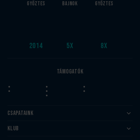
győztes
bajnok
győztes
2014
5
x
8
x
Támogatók
Csapataink
Klub
Felnőtt
Akadémia