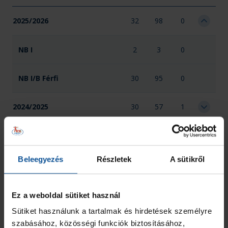
2025/2026
32
98
0
NB I
2
3
0
NB I/B Férfi
30
95
0
2024/2025
30
57
1
2023/2024
40
211
25
Beleegyezés
Részletek
A sütikről
Összesen
102
366
26
Ez a weboldal sütiket használ
Sütiket használunk a tartalmak és hirdetések személyre
szabásához, közösségi funkciók biztosításához,