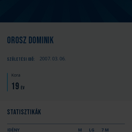
Orosz Dominik
2007. 03. 06.
SZÜLETÉSI IDŐ
:
Kora
19
év
Statisztikák
IDÉNY
M
LG
7 M