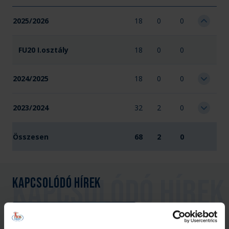
2025/2026
18
0
0
FU20 I.osztály
18
0
0
2024/2025
18
0
0
2023/2024
32
2
0
Összesen
68
2
0
Kapcsolódó hírek