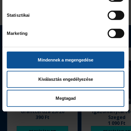
Statisztikai
Marketing
Webshop termékek
Mindennek a megengedése
Kiválasztás engedélyezése
Megtagad
Grafitceruza 25/26
Igazolványtartó
390 Ft
Szeged
1 090 Ft