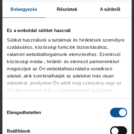
Beleegyezés
Részletek
A sütikről
Ez a weboldal sütiket használ
Négyes döntőben az U20-asok!
Sütiket használunk a tartalmak és hirdetések személyre
2026. máj. 19.
szabásához, közösségi funkciók biztosításához,
U20
valamint weboldalforgalmunk elemzéséhez. Ezenkívül
Megnézem az összeset
közösségi média-, hirdető- és elemező partnereinkkel
megosztjuk az Ön weboldalhasználatra vonatkozó
adatait, akik kombinálhatják az adatokat más olyan
adatokkal, amelyeket Ön adott meg számukra vagy az
Ön által használt más szolgáltatásokból gyűjtöttek.
Hozzájárulás
Elengedhetetlen
kiválasztása
Beállítások