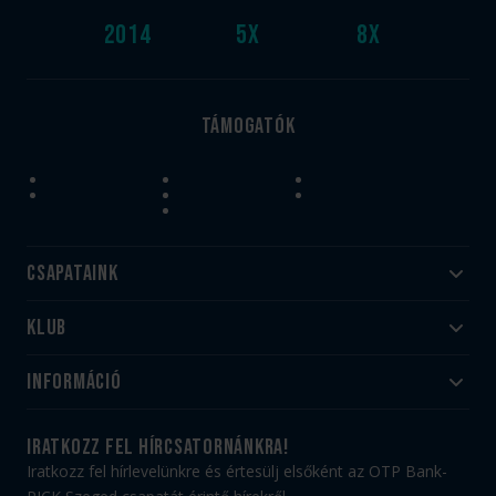
2014
5
x
8
x
Támogatók
Csapataink
Klub
Felnőtt
Akadémia
Utánpótlás
Információ
#HandballFamily
#kékek szívügyünk
Klubtörténet
Jegy- és bérletvásárlás
iratkozz fel hírcsatornánkra!
Munkatársaink
Webshop
Iratkozz fel hírlevelünkre és értesülj elsőként az OTP Bank-
PICK Aréna
Impresszum