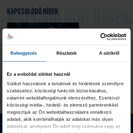
Kapcsolódó hírek
Beleegyezés
Részletek
A sütikről
U18-as akadémiai csapatunk
Ez a weboldal sütiket használ
ismét Svédországban szerepel
Sütiket használunk a tartalmak és hirdetések személyre
2026. máj. 21.
Akadémia
szabásához, közösségi funkciók biztosításához,
valamint weboldalforgalmunk elemzéséhez. Ezenkívül
Megnézem az összeset
közösségi média-, hirdető- és elemező partnereinkkel
megosztjuk az Ön weboldalhasználatra vonatkozó
adatait, akik kombinálhatják az adatokat más olyan
Webshop termékek
adatokkal, amelyeket Ön adott meg számukra vagy az