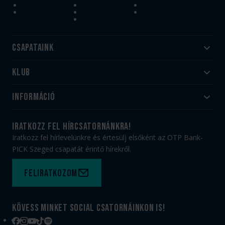
Csapataink
Klub
Felnőtt
Akadémia
Utánpótlás
Információ
#HandballFamily
#kékek szívügyünk
Klubtörténet
Jegy- és bérletvásárlás
iratkozz fel hírcsatornánkra!
Munkatársaink
Webshop
Iratkozz fel hírlevelünkre és értesülj elsőként az OTP Bank-
PICK Aréna
Impresszum
PICK Szeged csapatát érintő hírekről.
Sajtóakkreditáció
TAO
Büszkeségeink
Adatvédelem
Feliratkozom
Felhasználási feltételek
Kapcsolat
Kövess minket social csatornáinkon is!
Facebook
Instagram
YouTube
TikTok
Spotify