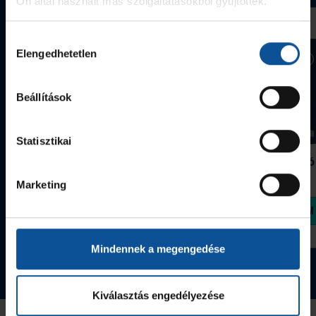
Ön által használt más szolgáltatásokból gyűjtöttek.
Hozzájárulás
Elengedhetetlen
kiválasztása
Beállítások
Statisztikai
Grafitceruza 25/26
Igazolványtartó
390 Ft
Szeged
Marketing
1 090 Ft
Megvásárolom
Megvásárolom
Mindennek a megengedése
Tovább a webshopra
Kiválasztás engedélyezése