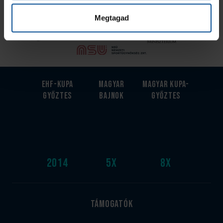
Az Utánpótlás kiemelt támogatója
Megtagad
EHF-Kupa
Magyar
Magyar kupa-
győztes
bajnok
győztes
2014
5
x
8
x
Támogatók