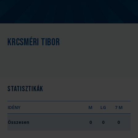
Krcsméri Tibor
Statisztikák
IDÉNY
M
LG
7 M
Összesen
0
0
0