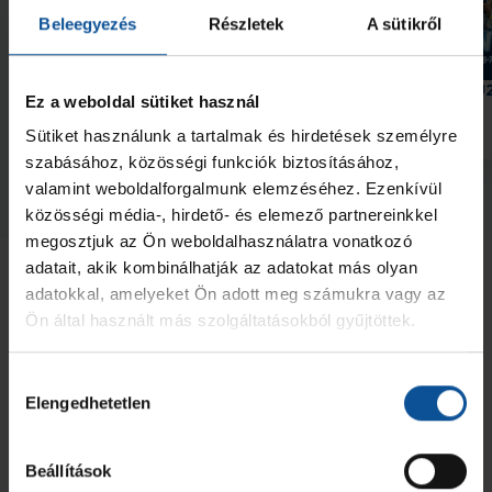
Beleegyezés
Részletek
A sütikről
U18-as akadémiai csapatunk
Négyes döntőben az U2
Ez a weboldal sütiket használ
ismét Svédországban szerepel
Sütiket használunk a tartalmak és hirdetések személyre
2026. máj. 21.
2026. máj. 19.
Akadémia
U20
szabásához, közösségi funkciók biztosításához,
valamint weboldalforgalmunk elemzéséhez. Ezenkívül
Megnézem az összeset
közösségi média-, hirdető- és elemező partnereinkkel
megosztjuk az Ön weboldalhasználatra vonatkozó
adatait, akik kombinálhatják az adatokat más olyan
adatokkal, amelyeket Ön adott meg számukra vagy az
Ön által használt más szolgáltatásokból gyűjtöttek.
Hozzájárulás
Elengedhetetlen
kiválasztása
Beállítások