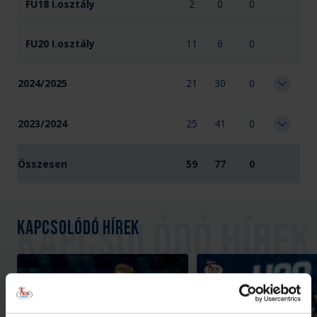
FU18 I.osztály
2
0
0
FU20 I.osztály
11
6
0
2024/2025
21
30
0
2023/2024
25
41
0
Összesen
59
77
0
Kapcsolódó hírek