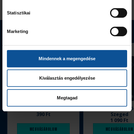
Statisztikai
Webshop termékek
Marketing
Mindennek a megengedése
Kiválasztás engedélyezése
Megtagad
Grafitceruza 25/26
Igazolványtartó
390 Ft
Szeged
1 090 Ft
Megvásárolom
Megvásárolom