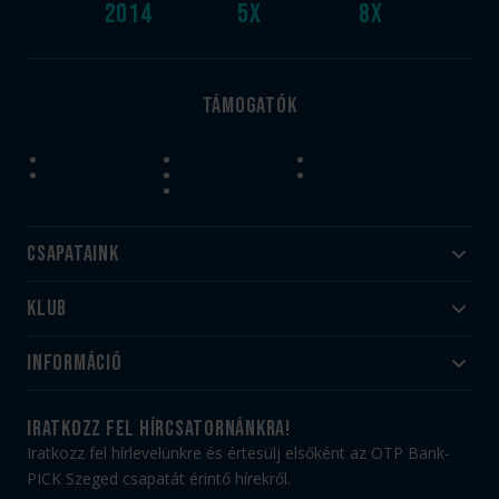
2014
5
x
8
x
Támogatók
Csapataink
Klub
Felnőtt
Akadémia
Utánpótlás
Információ
#HandballFamily
#kékek szívügyünk
Klubtörténet
Jegy- és bérletvásárlás
iratkozz fel hírcsatornánkra!
Munkatársaink
Webshop
Iratkozz fel hírlevelünkre és értesülj elsőként az OTP Bank-
PICK Aréna
Impresszum
PICK Szeged csapatát érintő hírekről.
Sajtóakkreditáció
TAO