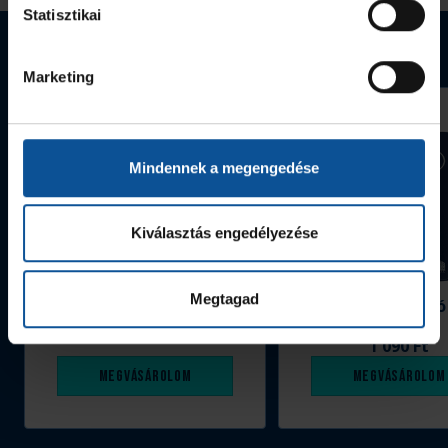
Statisztikai
Webshop termékek
Marketing
Mindennek a megengedése
Kiválasztás engedélyezése
Megtagad
Grafitceruza 25/26
Igazolványtartó
390 Ft
Szeged
1 090 Ft
Megvásárolom
Megvásárolom