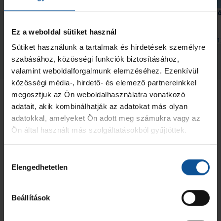
U18-as akadémiai csapatunk
Jutalmaztuk a Jó tanuló
ismét Svédországban szerepel
sportoló #kiskékeket
Ez a weboldal sütiket használ
2026. máj. 21.
2025. okt. 1
Akadémia
Handball Family
Sütiket használunk a tartalmak és hirdetések személyre
szabásához, közösségi funkciók biztosításához,
Megnézem az összeset
valamint weboldalforgalmunk elemzéséhez. Ezenkívül
közösségi média-, hirdető- és elemező partnereinkkel
megosztjuk az Ön weboldalhasználatra vonatkozó
adatait, akik kombinálhatják az adatokat más olyan
adatokkal, amelyeket Ön adott meg számukra vagy az
Ön által használt más szolgáltatásokból gyűjtöttek.
Hozzájárulás
Elengedhetetlen
kiválasztása
Beállítások