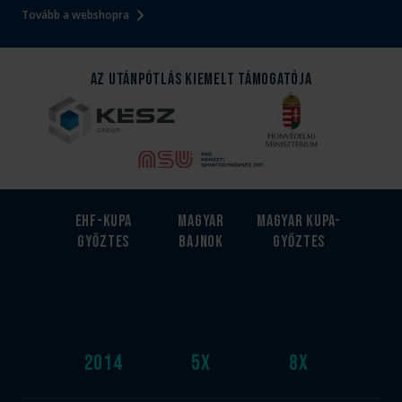
Tovább a webshopra
Az Utánpótlás kiemelt támogatója
EHF-Kupa
Magyar
Magyar kupa-
győztes
bajnok
győztes
2014
5
x
8
x