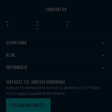
Támogatók
Csapataink
Klub
Felnőtt
Akadémia
Utánpótlás
Információ
#HandballFamily
#kékek szívügyünk
Klubtörténet
Jegy- és bérletvásárlás
iratkozz fel hírcsatornánkra!
Munkatársaink
Webshop
Iratkozz fel hírlevelünkre és értesülj elsőként az OTP Bank-
PICK Aréna
Impresszum
PICK Szeged csapatát érintő hírekről.
Sajtóakkreditáció
TAO
Büszkeségeink
Adatvédelem
Feliratkozom
Felhasználási feltételek