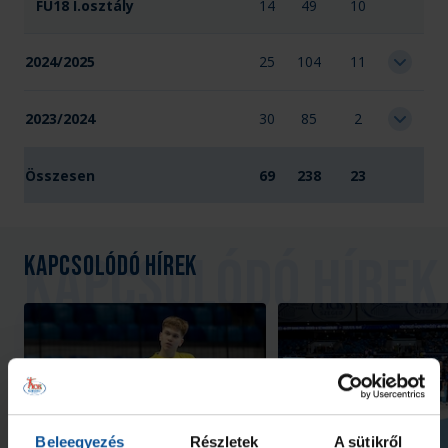
FU18 I.osztály
14
49
10
2024/2025
25
104
11
2023/2024
30
85
2
Összesen
69
238
23
Kapcsolódó hírek
Galéria
Beleegyezés
Részletek
A sütikről