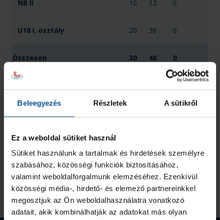
NB II
10
12
0
U18 I. osztály
20
36
0
Összesen
30
48
0
Beleegyezés
Részletek
A sütikről
Ez a weboldal sütiket használ
Sütiket használunk a tartalmak és hirdetések személyre
szabásához, közösségi funkciók biztosításához,
valamint weboldalforgalmunk elemzéséhez. Ezenkívül
közösségi média-, hirdető- és elemező partnereinkkel
megosztjuk az Ön weboldalhasználatra vonatkozó
adatait, akik kombinálhatják az adatokat más olyan