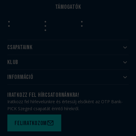
Támogatók
Csapataink
Klub
Felnőtt
Akadémia
Utánpótlás
Információ
#HandballFamily
#kékek szívügyünk
Klubtörténet
Jegy- és bérletvásárlás
iratkozz fel hírcsatornánkra!
Munkatársaink
Webshop
Iratkozz fel hírlevelünkre és értesülj elsőként az OTP Bank-
PICK Aréna
Impresszum
PICK Szeged csapatát érintő hírekről.
Sajtóakkreditáció
TAO
Büszkeségeink
Adatvédelem
Feliratkozom
Felhasználási feltételek
Kapcsolat