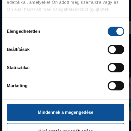
adatokkal, amelyeket Ön adott meg számukra vagy az
Webshop termékek
Ön által használt más szolgáltatásokból gyűjtöttek.
Hozzájárulás
Elengedhetetlen
kiválasztása
Beállítások
Statisztikai
Grafitceruza 25/26
Igazolványtartó
Marketing
390 Ft
Szeged
1 090 Ft
Megvásárolom
Megvásárolom
Mindennek a megengedése