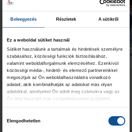
Beleegyezés
Részletek
A sütikről
Ez a weboldal sütiket használ
Bajnokságot nyert az U16-os
Tizenhét játékosunk a
Sütiket használunk a tartalmak és hirdetések személyre
csapat
korosztályos válogato
szabásához, közösségi funkciók biztosításához,
valamint weboldalforgalmunk elemzéséhez. Ezenkívül
2026. máj. 09.
2025. okt. 21.
U16
Akadémia
közösségi média-, hirdető- és elemező partnereinkkel
megosztjuk az Ön weboldalhasználatra vonatkozó
Megnézem az összeset
adatait, akik kombinálhatják az adatokat más olyan
adatokkal, amelyeket Ön adott meg számukra vagy az
Ön által használt más szolgáltatásokból gyűjtöttek.
Hozzájárulás
Elengedhetetlen
kiválasztása