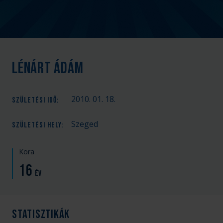
Lénárt Ádám
2010. 01. 18.
SZÜLETÉSI IDŐ
:
Szeged
SZÜLETÉSI HELY
:
Kora
16
év
Statisztikák