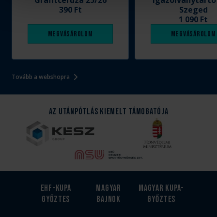
Grafitceruza 25/26
Igazolványtartó
390 Ft
Szeged
1 090 Ft
Megvásárolom
Megvásárolom
Tovább a webshopra
Az Utánpótlás kiemelt támogatója
EHF-Kupa
Magyar
Magyar kupa-
győztes
bajnok
győztes