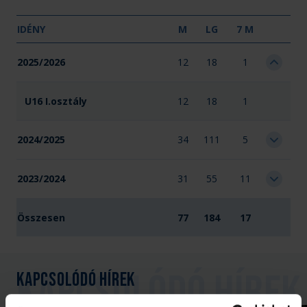
IDÉNY
M
LG
7 M
2025/2026
12
18
1
U16 I.osztály
12
18
1
2024/2025
34
111
5
2023/2024
31
55
11
Összesen
77
184
17
Kapcsolódó hírek