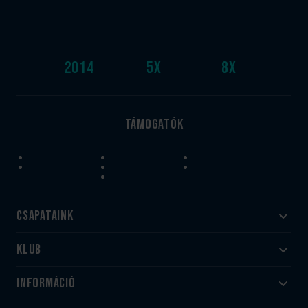
2014
5
x
8
x
Támogatók
Csapataink
Klub
Felnőtt
Akadémia
Utánpótlás
Információ
#HandballFamily
#kékek szívügyünk