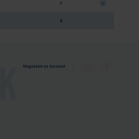
0
3
Megnézem az összeset