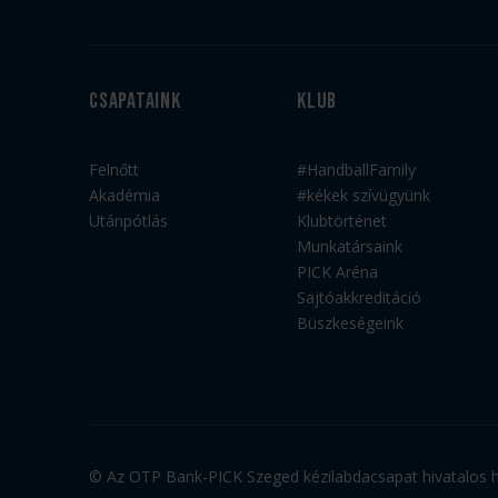
Csapataink
Klub
Felnőtt
#HandballFamily
Akadémia
#kékek szívügyünk
Utánpótlás
Klubtörténet
Munkatársaink
PICK Aréna
Sajtóakkreditáció
Büszkeségeink
© Az OTP Bank-PICK Szeged kézilabdacsapat hivatalos ho