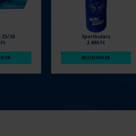
ó 25/26
Sportkulacs
 Ft
2 490 Ft
rolom
Megvásárolom