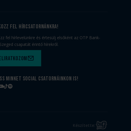
kozz fel hírcsatornánkra!
ozz fel hírlevelünkre és értesülj elsőként az OTP Bank-
Szeged csapatát érintő hírekről.
eliratkozom
ss minket social csatornáinkon is!
book
tagram
YouTube
TikTok
Spotify
BIG
Készítette:
FISH