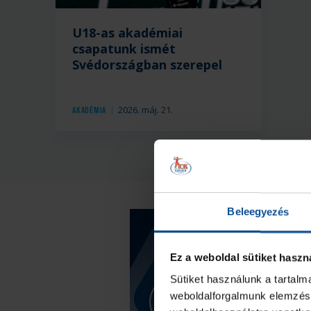
U18-as akadémiai
csapatunk ismét
Svédországban szerepel
2026. máj. 21.
Akadémia
Beleegyezés
Ez a weboldal sütiket haszn
Sütiket használunk a tartal
weboldalforgalmunk elemzésé