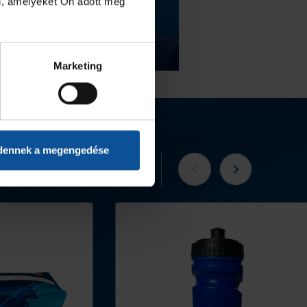
l, amelyeket Ön adott meg
Marketing
dennek a megengedése
Tovább a webshopra