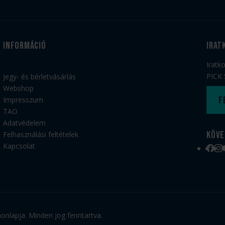
Információ
irat
Iratk
PICK 
Jegy- és bérletvásárlás
Webshop
F
Impresszum
TAO
Adatvédelem
Köve
Felhasználási feltételek
Kapcsolat
Face
Ins
nlapja. Minden jog fenntartva.