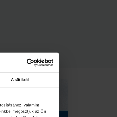
A sütikről
tosításához, valamint
einkkel megosztjuk az Ön