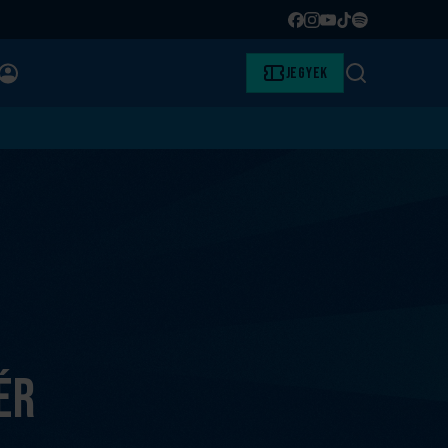
Facebook
Instagram
YouTube
TikTok
Spotify
BELÉPÉS
Jegyek
Keresés
ér