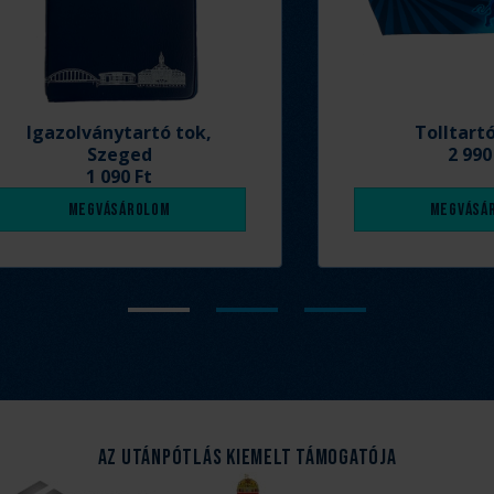
Igazolványtartó tok,
Tolltart
Szeged
2 990
1 090 Ft
Megvásárolom
Megvásá
Az Utánpótlás kiemelt támogatója