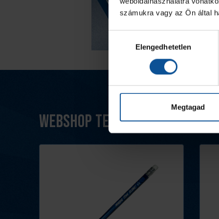
weboldalhasználatra vonatko
számukra vagy az Ön által ha
Hozzájárulás
Elengedhetetlen
kiválasztása
Megtagad
Webshop termékek