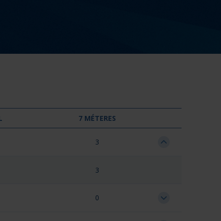
L
7 MÉTERES
3
3
0