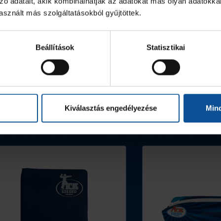
zó adatait, akik kombinálhatják az adatokat más olyan adatokka
sznált más szolgáltatásokból gyűjtöttek.
Beállítások
Statisztikai
Kiválasztás engedélyezése
Min