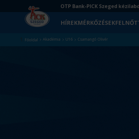
Ugrás
Ugrás
OTP Bank-PICK Szeged kézilab
a
az
fő
oldal
HÍREK
MÉRKŐZÉSEK
FELNŐT
tartalomra
aljára
Kezdőlap
Akadémia
U16
Csamangó Olivér
Főoldal