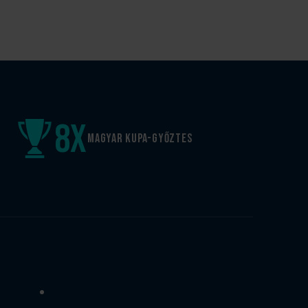
8
x
Magyar kupa-győztes