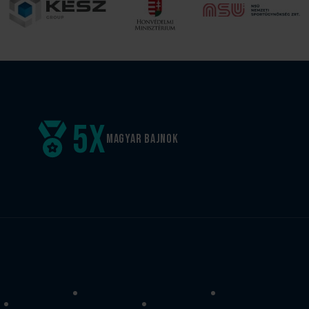
5
x
Magyar
bajnok