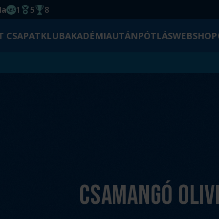
da
1
5
8
EHF kupagyőzelem 2014
Magyar Bajnoki cím
Magyar-Kupa győzelem
T CSAPAT
KLUB
AKADÉMIA
UTÁNPÓTLÁS
WEBSHOP
Csamangó Oliv