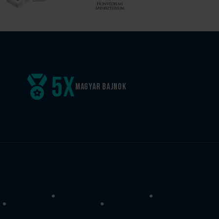
5
x
Magyar
bajnok