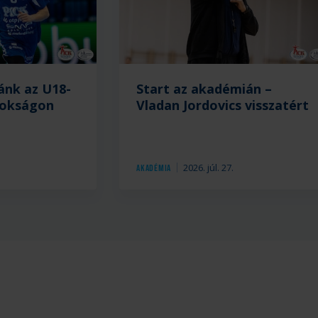
ánk az U18-
Start az akadémián –
nokságon
Vladan Jordovics visszatért
.
2026. júl. 27.
Akadémia