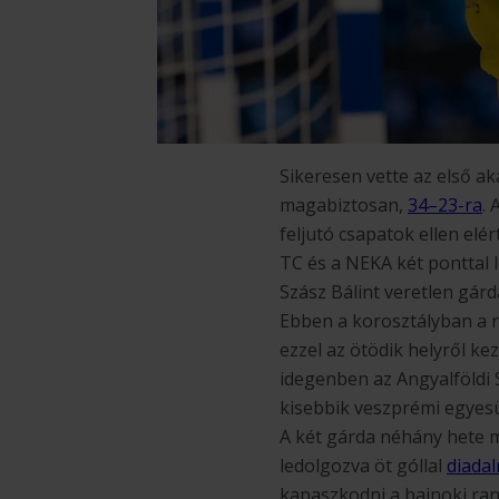
Sikeresen vette az első ak
magabiztosan,
34–23-ra
.
feljutó csapatok ellen el
TC és a NEKA két ponttal 
Szász Bálint veretlen gár
Ebben a korosztályban a r
ezzel az ötödik helyről k
idegenben az Angyalföldi 
kisebbik veszprémi egyesül
A két gárda néhány hete m
ledolgozva öt góllal
diada
kapaszkodni a bajnoki ra