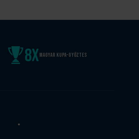
8
x
Magyar kupa-győztes