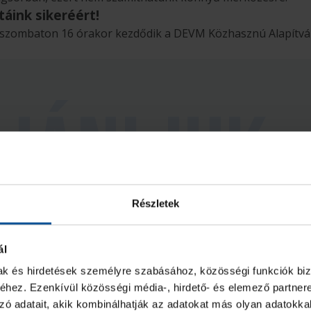
áink sikeréért!
 szombaton 16 órakor kezdődik a DEVM Közhasznú Alapítvá
Részletek
ál
eó
mak és hirdetések személyre szabásához, közösségi funkciók biz
hez. Ezenkívül közösségi média-, hirdető- és elemező partner
zó adatait, akik kombinálhatják az adatokat más olyan adatokka
ajnokcsapat
Keserédes U16