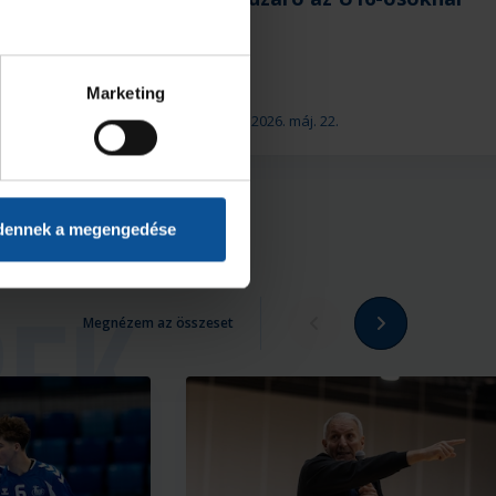
Marketing
2026. máj. 22.
U16
dennek a megengedése
Megnézem az összeset