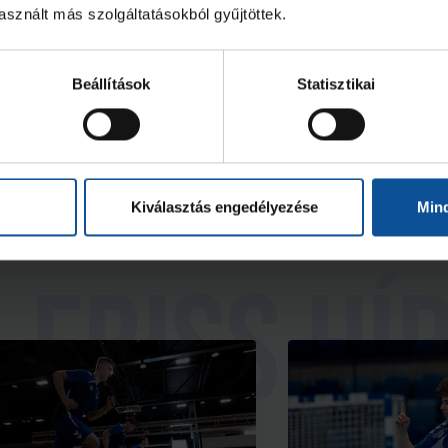
sznált más szolgáltatásokból gyűjtöttek.
idényzáró
Beállítások
Statisztikai
2026. jún. 08.
2026. máj. 23.
6
U16
Kiválasztás engedélyezése
Min