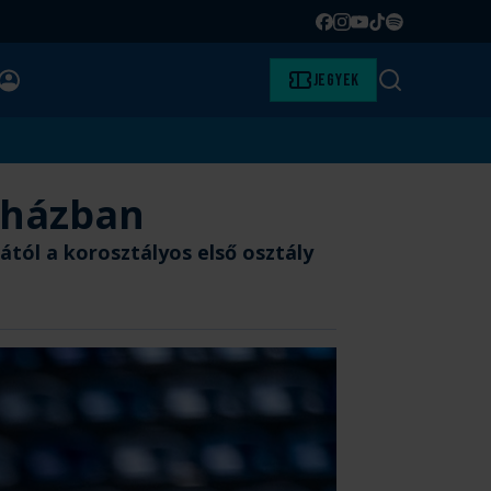
Facebook
Instagram
YouTube
TikTok
Spotify
BELÉPÉS
Jegyek
Keresés
őházban
ól a korosztályos első osztály