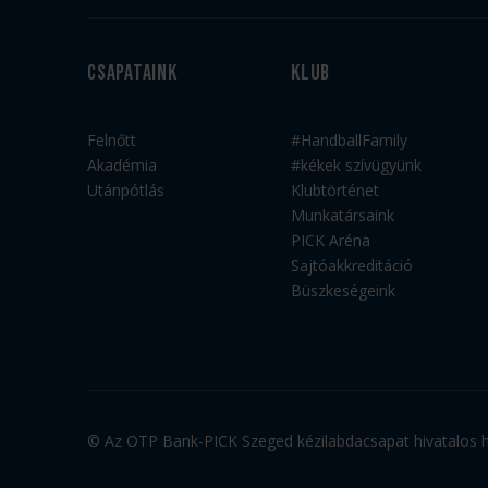
Csapataink
Klub
Felnőtt
#HandballFamily
Akadémia
#kékek szívügyünk
Utánpótlás
Klubtörténet
Munkatársaink
PICK Aréna
Sajtóakkreditáció
Büszkeségeink
© Az OTP Bank-PICK Szeged kézilabdacsapat hivatalos ho