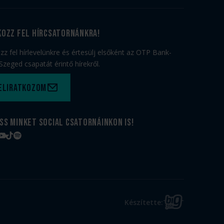
kozz fel hírcsatornánkra!
ozz fel hírlevelünkre és értesülj elsőként az OTP Bank-
Szeged csapatát érintő hírekről.
eliratkozom
ss minket social csatornáinkon is!
book
tagram
YouTube
TikTok
Spotify
BIG
Készítette:
FISH