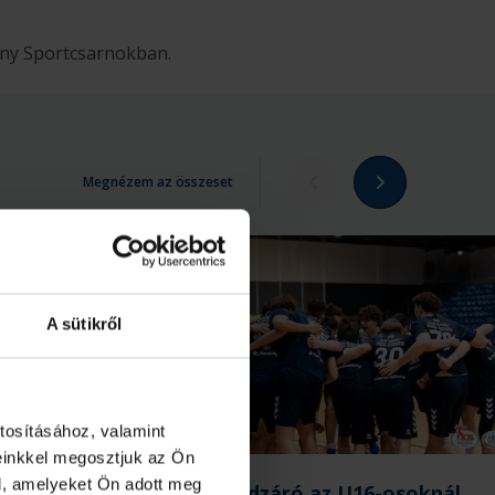
ny Sportcsarnokban.
Megnézem az összeset
A sütikről
tosításához, valamint
einkkel megosztjuk az Ön
l, amelyeket Ön adott meg
-os
Évadzáró az U16-osoknál