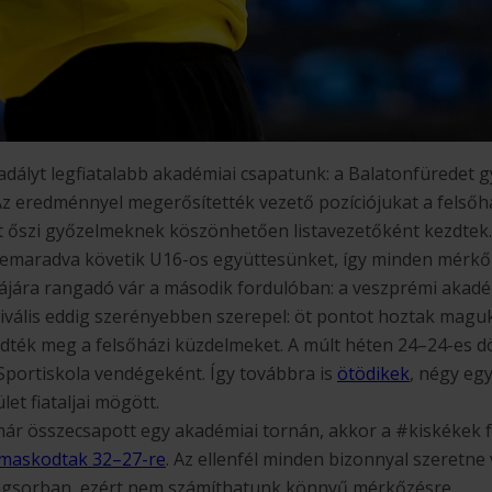
adályt legfiatalabb akadémiai csapatunk: a Balatonfüredet g
 Az eredménnyel megerősítették vezető pozíciójukat a felsőhá
ért őszi győzelmeknek köszönhetően listavezetőként kezdtek.
lemaradva követik U16-os együttesünket, így minden mérkő
dájára rangadó vár a második fordulóban: a veszprémi akad
ivális eddig szerényebben szerepel: öt pontot hoztak maguk
ezdték meg a felsőházi küzdelmeket. A múlt héten 24–24-es dö
Sportiskola vendégeként. Így továbbra is
ötödikek
, négy eg
et fiataljai mögött.
ár összecsapott egy akadémiai tornán, akkor a #kiskékek f
lmaskodtak 32–27-re
. Az ellenfél minden bizonnyal szeretne 
ngsorban, ezért nem számíthatunk könnyű mérkőzésre.