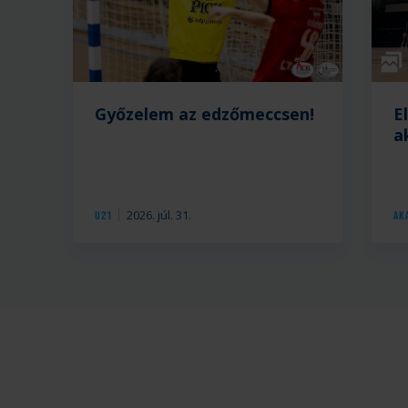
Galé
Győzelem az edzőmeccsen!
E
a
2026. júl. 31.
U21
Ak