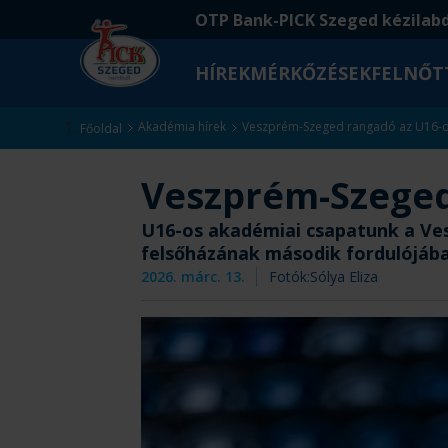
Ugrás
Ugrás
OTP Bank-PICK Szeged kézilab
a
az
fő
oldal
HÍREK
MÉRKŐZÉSEK
FELNŐT
tartalomra
aljára
Kezdőlap
Akadémia hírek
Veszprém-Szeged rangadó az U16-o
Főoldal
Veszprém-Szeged
U16-os akadémiai csapatunk a Ves
felsőházának második fordulójába
2026. márc. 13.
Fotók:
Sólya Eliza