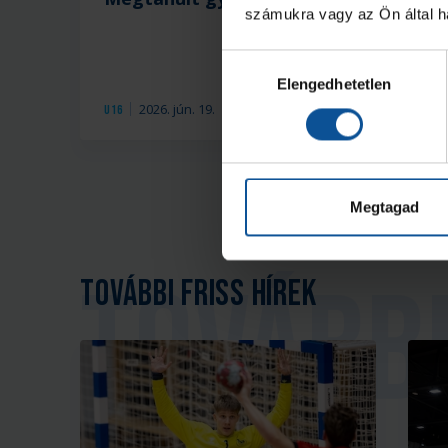
számukra vagy az Ön által ha
Hozzájárulás
Elengedhetetlen
kiválasztása
2026. jún. 19.
U16
U1
Megtagad
További friss hírek