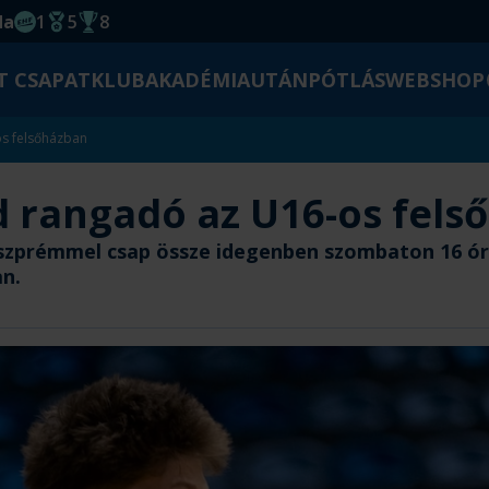
da
1
5
8
EHF kupagyőzelem 2014
Magyar Bajnoki cím
Magyar-Kupa győzelem
T CSAPAT
KLUB
AKADÉMIA
UTÁNPÓTLÁS
WEBSHOP
s felsőházban
 rangadó az U16-os fels
zprémmel csap össze idegenben szombaton 16 órát
n.