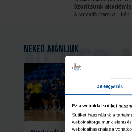
Szorítsunk akadémist
A rangadó március 14-én,
Neked ajánljuk
Beleegyezés
Ez a weboldal sütiket haszn
Vid
Sütiket használunk a tartal
weboldalforgalmunk elemzésé
weboldalhasználatra vonatko
Megtanult győzni a csapat
B