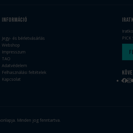
Információ
irat
Iratk
PICK 
Jegy- és bérletvásárlás
Webshop
F
Impresszum
TAO
Adatvédelem
Köve
Felhasználási feltételek
Kapcsolat
Face
Ins
nlapja. Minden jog fenntartva.