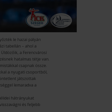
yőzték le hazai pályán
zi tabellán – ahol a
 Üldözőik, a Ferencvárosi
zésnek hatalmas tétje van.
émistákkal csapnak össze.
kal a nyugati csoportból,
ntetlent játszottak
ységgel lemaradva a
élidei hátrányukat
visszavágni és feljebb