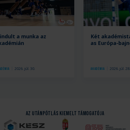
ria
lindult a munka az
Két akadémist
kadémián
as Európa-baj
2026. júl. 30.
2026. júl. 28
adémia
Akadémia
Az Utánpótlás kiemelt támogatója