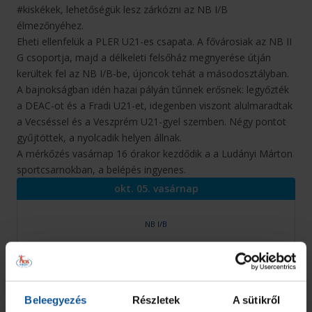
#kiskékek, lehetőségük lesz zárkózni az NB I/B
élmezőnyéhez.
Eheti ellenfelük a PLER U21-es csapata. A fővárosiak az NB II
G csoportja, majd a délkeleti felsőház megnyerése útján
kerültek fel az NB I/B-be, újoncok tehát a másodosztályban.
A bajnokságban idén hazai pályán tűnnek erősnek: legyőzték
a DEAC-ot és a Fradi U21-et, idegenben viszont alulmaradtak
a Vecséssel és a Veszprém U21-gyel szemben. Négy pontot
gyűjtöttek, a nyolcadik helyen állnak.
A mérkőzés vasárnap 16 órakor kezdődik a a Ludányi Márton
sportcsarnokban, a belépés ingyenes.
okt. 05. vasárnap
NB I/B
28
28
OTP Bank - PICK Szeged U21
VS
PLER-Budapest U21
Beleegyezés
Részletek
A sütikről