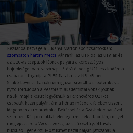
Kézilabda-hétvége a Ludányi Márton sportcsarnokban:
szombaton három meccs
vár ránk, az U16-os, az U18-as és
az U20-as csapatok lépnek pályára a korosztályos
bajnokságokban, vasárnap 16 órától pedig U21-es akadémiai
csapatunk fogadja a PLER fiataljait az NB I/B-ben.
Szabó Levente fiainak nem igazán sikerült a szeptember: a
nyitó fordulóban a Veszprém akadémistái voltak jobbak
náluk, majd sikerült legyőzniük a Ferencváros U21-es
csapatát hazai pályán, ám a hónap második felében viszont
idegenben alulmaradtak a Békéssel és a Százhalombattával
szemben. Két pontjukkal jelenleg tizedikek a tabellán, melyet
meglepetésre a Vecsés vezet, az első osztálytól tavaly
búcsúzó Eger előtt. Most ismét hazai pályán játszanak a