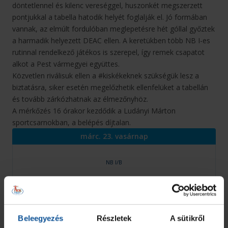
döntetlennel és kilenc vereséggel, huszonkét megszerzett
pontjukkal a tabella hatodik helyét foglalják el. Jó formában
vannak, az elmúlt fordulóban meglepetésre hét góllal győztek
a harmadik helyezett DEAC ellen. A keretükben több NB I-es
rutinnal rendelkező játékos is szerepel, így remek csapatot
alkot a Pest vármegyei együttes.
Közvetlen riválisuk ellen a #kiskékeknek szükségük lesz a
biztatásra, siker esetén megelőzhetik ellenfelüket a tabellán
és tovább zárkózhatnak az élmezőnyhöz.
A mérkőzés 16 órakor kezdődik a Ludányi Márton
sportcsarnokban, a belépés díjtalan.
márc. 23. vasárnap
NB I/B
38
29
OTP Bank - PICK Szeged U21
VS
Ceglédi KK
Beleegyezés
Részletek
A sütikről