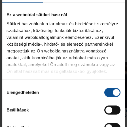
Szeged
Ludányi Márton sportcsarnok
Mérkőzés adatlap
Ez a weboldal sütiket használ
Beszámoló
Sütiket használunk a tartalmak és hirdetések személyre
szabásához, közösségi funkciók biztosításához,
valamint weboldalforgalmunk elemzéséhez. Ezenkívül
közösségi média-, hirdető- és elemező partnereinkkel
Neked ajánljuk
megosztjuk az Ön weboldalhasználatra vonatkozó
adatait, akik kombinálhatják az adatokat más olyan
adatokkal, amelyeket Ön adott meg számukra vagy az
Ön által használt más szolgáltatásokból gyűjtöttek.
Hozzájárulás
Elengedhetetlen
kiválasztása
Beállítások
Győzelem az edzőmeccsen!
Bravúrokkal teli idény,
hely a felnőtt mezőny
2026. júl. 31.
2026. júl. 09.
U21
U21