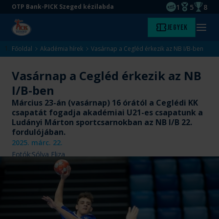
1
5
8
OTP Bank-PICK Szeged kézilabda
EHF kupagyőze
Magyar Baj
Magyar
Ugrás
Ugrás
Jegyek
Kezdőlap
Menü
a
az
megny
fő
oldal
Főoldal
Akadémia hírek
Vasárnap a Cegléd érkezik az NB I/B-ben
tartalomra
aljára
Vasárnap a Cegléd érkezik az NB
I/B-ben
Március 23-án (vasárnap) 16 órától a Ceglédi KK
csapatát fogadja akadémiai U21-es csapatunk a
Ludányi Márton sportcsarnokban az NB I/B 22.
fordulójában.
2025. márc. 22.
Fotók:
Sólya Eliza