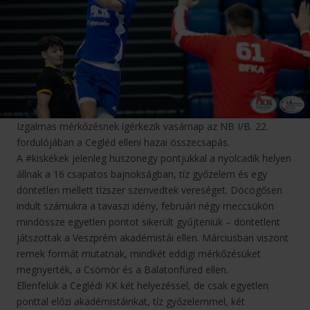
Izgalmas mérkőzésnek ígérkezik vasárnap az NB I/B. 22.
fordulójában a Cegléd elleni hazai összecsapás.
A #kiskékek jelenleg huszonegy pontjukkal a nyolcadik helyen
állnak a 16 csapatos bajnokságban, tíz győzelem és egy
döntetlen mellett tízszer szenvedtek vereséget. Döcögősen
indult számukra a tavaszi idény, februári négy meccsükön
mindössze egyetlen pontot sikerült gyűjteniük – döntetlent
játszottak a Veszprém akadémistái ellen. Márciusban viszont
remek formát mutatnak, mindkét eddigi mérkőzésüket
megnyerték, a Csömör és a Balatonfüred ellen.
Ellenfelük a Ceglédi KK két helyezéssel, de csak egyetlen
ponttal előzi akadémistáinkat, tíz győzelemmel, két