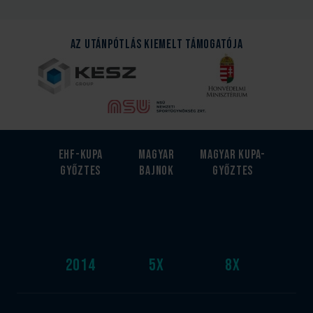
Az Utánpótlás kiemelt támogatója
EHF-Kupa
Magyar
Magyar kupa-
győztes
bajnok
győztes
2014
5
x
8
x