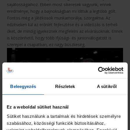
sajátosságaihoz. Ebben most sikeresek vagyunk, ennek
eredménye, hogy a bajnokságban mi lőttük a legtöbb gólt.
Fontos még a játékosok munkamorálja, szorgalma. Az
edzéseken túl az erőnlét fejlesztése és a videózás is terheli
őket, de mindig igyekeznek megfelelni az elvárásoknak. Ennek
is köszönhető, hogy több ifjúsági- és juniorválogatott is
szerepel a csapatban, ez nagy büszkeség.
Beleegyezés
Részletek
A sütikről
Ez a weboldal sütiket használ
Sütiket használunk a tartalmak és hirdetések személyre
szabásához, közösségi funkciók biztosításához,
– Miben kell még fejlődni?