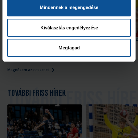
Mindennek a megengedése
Kiválasztás engedélyezése
Második edzőmeccsüket
Győzelem az edzőmecc
játszották
Megtagad
2026. aug. 08.
2026. júl. 31.
U21
U21
Megnézem az összeset
További friss hírek