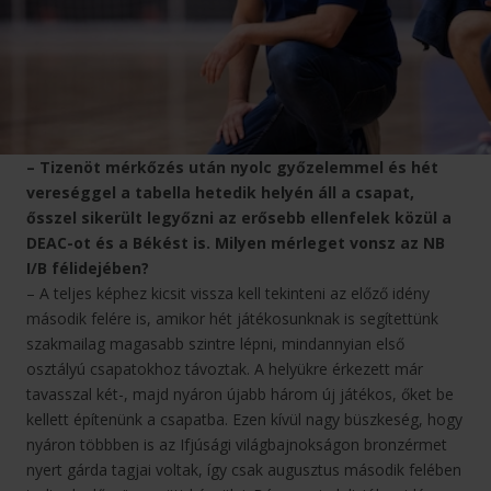
– Tizenöt mérkőzés után nyolc győzelemmel és hét
vereséggel a tabella hetedik helyén áll a csapat,
ősszel sikerült legyőzni az erősebb ellenfelek közül a
DEAC-ot és a Békést is. Milyen mérleget vonsz az NB
I/B félidejében?
– A teljes képhez kicsit vissza kell tekinteni az előző idény
második felére is, amikor hét játékosunknak is segítettünk
szakmailag magasabb szintre lépni, mindannyian első
osztályú csapatokhoz távoztak. A helyükre érkezett már
tavasszal két-, majd nyáron újabb három új játékos, őket be
kellett építenünk a csapatba. Ezen kívül nagy büszkeség, hogy
nyáron többben is az Ifjúsági világbajnokságon bronzérmet
nyert gárda tagjai voltak, így csak augusztus második felében