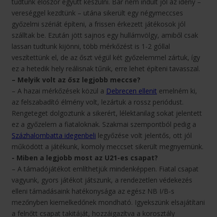
tudtunk először együtt készülni. Bár nem indult jól az idény –
vereséggel kezdtünk – utána sikerült egy négymeccses
győzelmi szériát építeni, a frissen érkezett játékosok jól
szálltak be. Ezután jött sajnos egy hullámvölgy, amiből csak
lassan tudtunk kijönni, több mérkőzést is 1-2 góllal
veszítettünk el, de az őszt végül két győzelemmel zártuk, így
ez a hetedik hely reálisnak tűnik, erre lehet építeni tavasszal.
– Melyik volt az ősz legjobb meccse?
– A hazai mérkőzések közül a
Debrecen ellenit
emelném ki,
az felszabadító élmény volt, lezártuk a rossz periódust.
Rengeteget dolgoztunk a sikerért, lélektanilag sokat jelentett
ez a győzelem a fiataloknak. Szakmai szempontból pedig a
Százhalombatta idegenbeli
legyőzése volt jelentős, ott jól
működött a játékunk, komoly meccset sikerült megnyernünk.
- Miben a legjobb most az U21-es csapat?
– A támadójátékot említhetjük mindenképpen. Fiatal csapat
vagyunk, gyors játékot játszunk, a rendezetlen védekezés
elleni támadásaink hatékonysága az egész NB I/B-s
mezőnyben kiemelkedőnek mondható. Igyekszünk elsajátítani
a felnőtt csapat takitáját, hozzáigazítva a korosztály