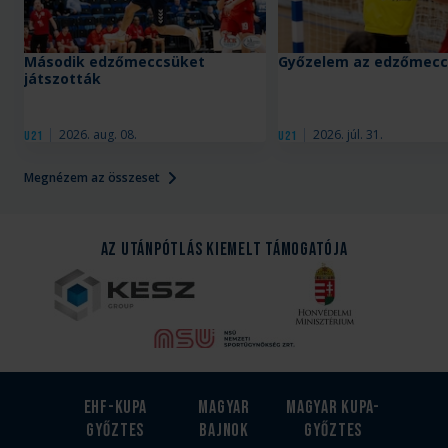
Második edzőmeccsüket
Győzelem az edzőmecc
játszották
2026. aug. 08.
2026. júl. 31.
U21
U21
Megnézem az összeset
Az Utánpótlás kiemelt támogatója
EHF-Kupa
Magyar
Magyar kupa-
győztes
bajnok
győztes