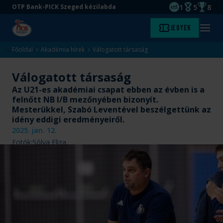
1
5
8
OTP Bank-PICK Szeged kézilabda
EHF kupagyőze
Magyar Baj
Magyar
Ugrás
Ugrás
Jegyek
Kezdőlap
Menü
a
az
megny
fő
oldal
Főoldal
Akadémia hírek
Válogatott társaság
tartalomra
aljára
Válogatott társaság
Az U21-es akadémiai csapat ebben az évben is a
felnőtt NB I/B mezőnyében bizonyít.
Mesterükkel, Szabó Leventével beszélgettünk az
idény eddigi eredményeiről.
2025. jan. 12.
Fotók:
Sólya Eliza