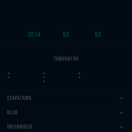
2014
5
x
8
x
Támogatók
Csapataink
Klub
Felnőtt
Akadémia
Utánpótlás
Információ
#HandballFamily