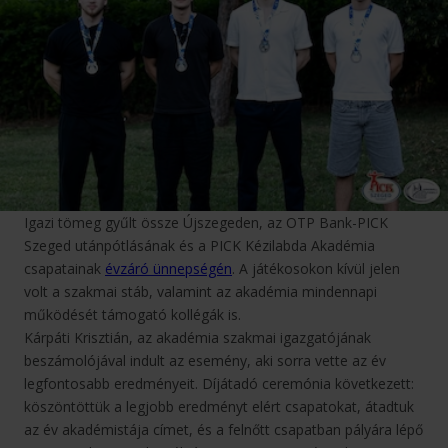
Igazi tömeg gyűlt össze Újszegeden, az OTP Bank-PICK
Szeged utánpótlásának és a PICK Kézilabda Akadémia
csapatainak
évzáró ünnepségén
. A játékosokon kívül jelen
volt a szakmai stáb, valamint az akadémia mindennapi
működését támogató kollégák is.
Kárpáti Krisztián, az akadémia szakmai igazgatójának
beszámolójával indult az esemény, aki sorra vette az év
legfontosabb eredményeit. Díjátadó ceremónia következett:
köszöntöttük a legjobb eredményt elért csapatokat, átadtuk
az év akadémistája címet, és a felnőtt csapatban pályára lépő