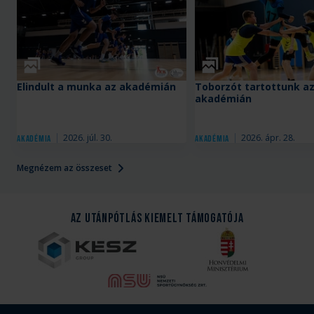
Galéria
Galéria
Elindult a munka az akadémián
Toborzót tartottunk a
akadémián
2026. júl. 30.
2026. ápr. 28.
Akadémia
Akadémia
Megnézem az összeset
Az Utánpótlás kiemelt támogatója