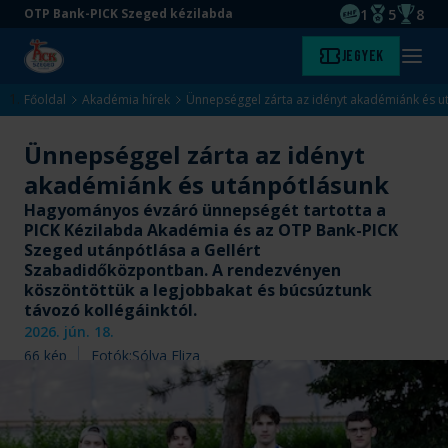
1
5
8
OTP Bank-PICK Szeged kézilabda
EHF kupagyőze
Magyar Baj
Magyar
Ugrás
Ugrás
Jegyek
Kezdőlap
Menü
a
az
megny
fő
oldal
Főoldal
Akadémia hírek
Ünnepséggel zárta az idényt akadémiánk és u
tartalomra
aljára
Ünnepséggel zárta az idényt
akadémiánk és utánpótlásunk
Hagyományos évzáró ünnepségét tartotta a
PICK Kézilabda Akadémia és az OTP Bank-PICK
Szeged utánpótlása a Gellért
Szabadidőközpontban. A rendezvényen
köszöntöttük a legjobbakat és búcsúztunk
távozó kollégáinktól.
2026. jún. 18.
66
kép
Fotók:
Sólya Eliza