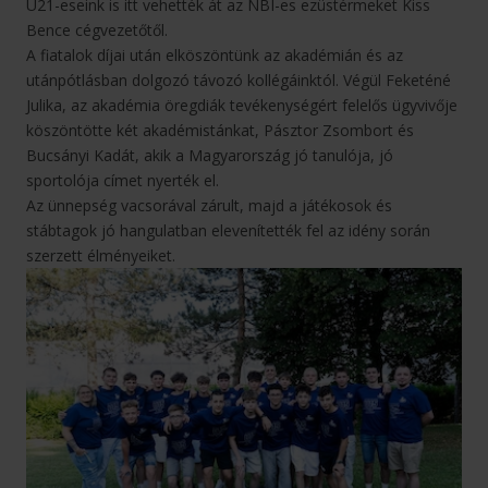
U21-eseink is itt vehették át az NBI-es ezüstérmeket Kiss
Bence cégvezetőtől.
A fiatalok díjai után elköszöntünk az akadémián és az
utánpótlásban dolgozó távozó kollégáinktól. Végül Feketéné
Julika, az akadémia öregdiák tevékenységért felelős ügyvivője
köszöntötte két akadémistánkat, Pásztor Zsombort és
Bucsányi Kadát, akik a Magyarország jó tanulója, jó
sportolója címet nyerték el.
Az ünnepség vacsorával zárult, majd a játékosok és
stábtagok jó hangulatban elevenítették fel az idény során
szerzett élményeiket.