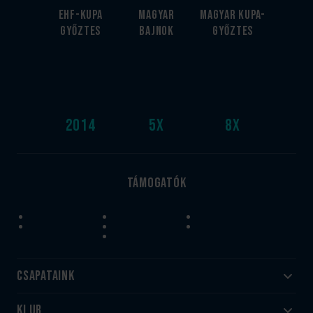
EHF-Kupa
Magyar
Magyar kupa-
győztes
bajnok
győztes
2014
5
x
8
x
Támogatók
Csapataink
Klub
Felnőtt