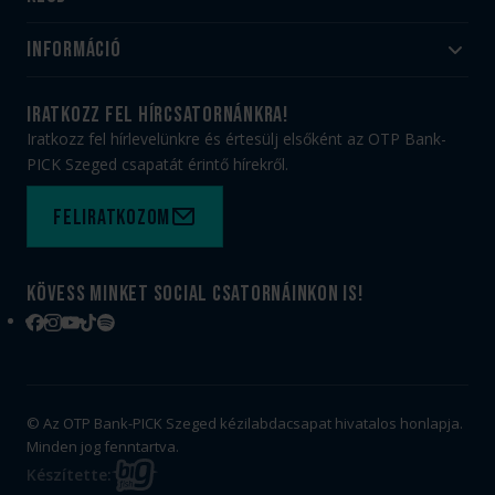
Akadémia
Utánpótlás
Információ
#HandballFamily
#kékek szívügyünk
Klubtörténet
Jegy- és bérletvásárlás
iratkozz fel hírcsatornánkra!
Munkatársaink
Webshop
Iratkozz fel hírlevelünkre és értesülj elsőként az OTP Bank-
PICK Aréna
Impresszum
PICK Szeged csapatát érintő hírekről.
Sajtóakkreditáció
TAO
Büszkeségeink
Adatvédelem
Feliratkozom
Felhasználási feltételek
Kapcsolat
Kövess minket social csatornáinkon is!
Facebook
Instagram
YouTube
TikTok
Spotify
© Az OTP Bank-PICK Szeged kézilabdacsapat hivatalos honlapja.
Minden jog fenntartva.
BIG
Készítette: