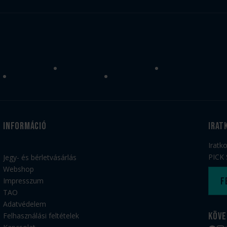
Információ
irat
Iratk
PICK 
Jegy- és bérletvásárlás
Webshop
F
Impresszum
TAO
Adatvédelem
Köve
Felhasználási feltételek