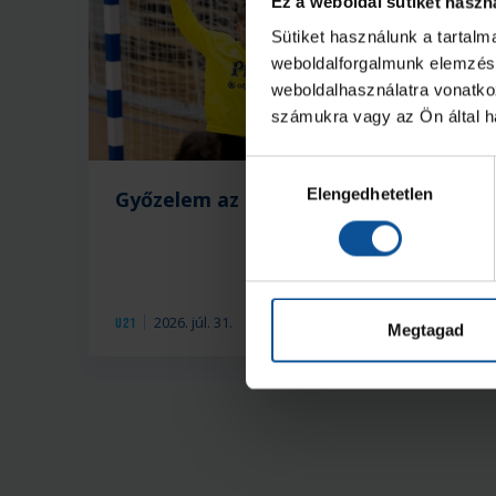
Ez a weboldal sütiket haszn
Sütiket használunk a tartal
weboldalforgalmunk elemzésé
weboldalhasználatra vonatko
számukra vagy az Ön által ha
Hozzájárulás
Elengedhetetlen
kiválasztása
Győzelem az edzőmeccsen!
B
ö
m
2026. júl. 31.
U21
U2
Megtagad