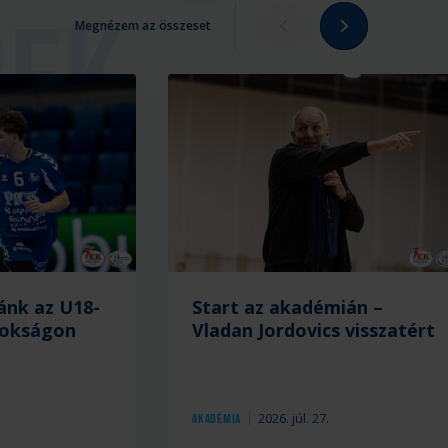
Megnézem az összeset
ánk az U18-
Start az akadémián –
nokságon
Vladan Jordovics visszatért
.
2026. júl. 27.
Akadémia