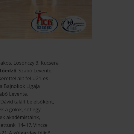
 Bakos, Losonczy 3, Kucsera
tőedző
: Szabó Levente.
rettel állt fel U21-es
a Bajnokok Ligája
zabó Levente.
Dávid talált be elsőként,
ek a gólok, sőt egy
tek akadémistáink,
ettünk: 14–17. Vincze
–21. A gólgazdag félidő