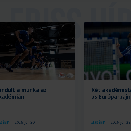
ria
lindult a munka az
Két akadémist
kadémián
as Európa-baj
2026. júl. 30.
2026. júl. 28
adémia
Akadémia