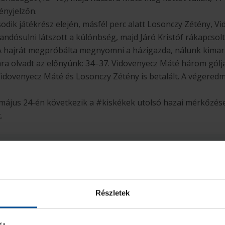
ényjelzőn.
odik játékrész elején, másfél perc alatt Losonczy Zétény, V
landósulni látszott a különbség, majd Járó Kristóf rákapcsolt
A hajrát megpróbálta megnyomni a házigazda, nálunk kimara
mra olvadt az előnyünk: 34–37. Vidovenyecz Máté három gólj
Vidovenyecz Máté és Losonczy Zétény is betalált. A végeredmé
 május 24-én következik a #kiskékek utolsó hazai mérkőzés
.
Részletek