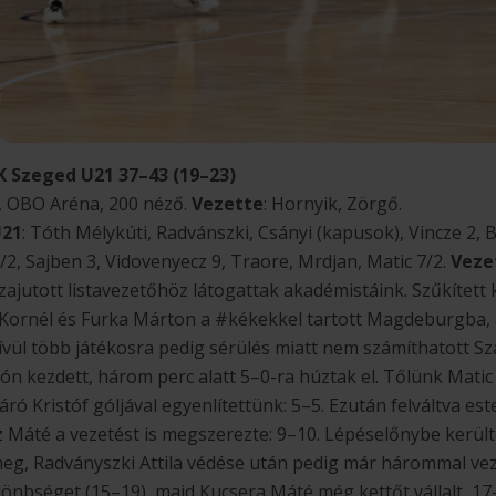
 Szeged U21 37–43 (19–23)
s, OBO Aréna, 200 néző.
Vezette
: Hornyik, Zörgő.
U21
: Tóth Mélykúti, Radvánszki, Csányi (kapusok), Vincze 2,
7/2, Sajben 3, Vidovenyecz 9, Traore, Mrdjan, Matic 7/2.
Veze
zajutott listavezetőhöz látogattak akadémistáink. Szűkített ke
 Kornél és Furka Márton a #kékekkel tartott Magdeburgba, 
ívül több játékosra pedig sérülés miatt nem számíthatott S
n kezdett, három perc alatt 5–0-ra húztak el. Tőlünk Matic 
ró Kristóf góljával egyenlítettünk: 5–5. Ezután felváltva est
 Máté a vezetést is megszerezte: 9–10. Lépéselőnybe kerül
eg, Radványszki Attila védése után pedig már hárommal vez
lönbséget (15–19), majd Kucsera Máté még kettőt vállalt, 17