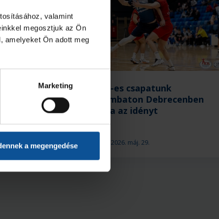
tosításához, valamint
einkkel megosztjuk az Ön
l, amelyeket Ön adott meg
Marketing
 végeztek
U21-es csapatunk
NB I/B-ben
szombaton Debrecenben
zárja az idényt
2026. máj. 29.
U21
dennek a megengedése