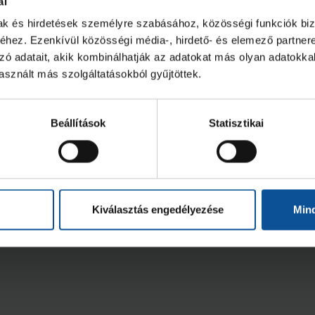
ál
mak és hirdetések személyre szabásához, közösségi funkciók biz
hez. Ezenkívül közösségi média-, hirdető- és elemező partner
zó adatait, akik kombinálhatják az adatokat más olyan adatokka
sznált más szolgáltatásokból gyűjtöttek.
Beállítások
Statisztikai
ravúrokkal teli idény,
Ötödik helyen
tödik hely a felnőtt
U21-eseink az 
ezőnyben
2026. júl. 09.
2026. máj. 30.
1
U21
Kiválasztás engedélyezése
Min