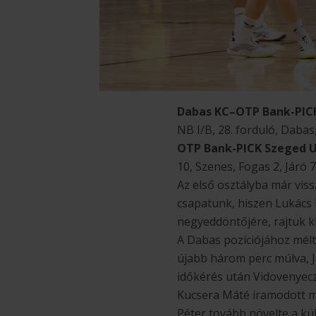
Dabas KC–OTP Bank-PICK
NB I/B, 28. forduló, Daba
OTP Bank-PICK Szeged 
10, Szenes, Fogas 2, Járó 
Az első osztályba már viss
csapatunk, hiszen Lukács
negyeddöntőjére, rajtuk k
A Dabas pozíciójához méltó
újabb három perc múlva, Já
időkérés után Vidovenyecz
Kucsera Máté iramodott m
Péter tovább növelte a kü