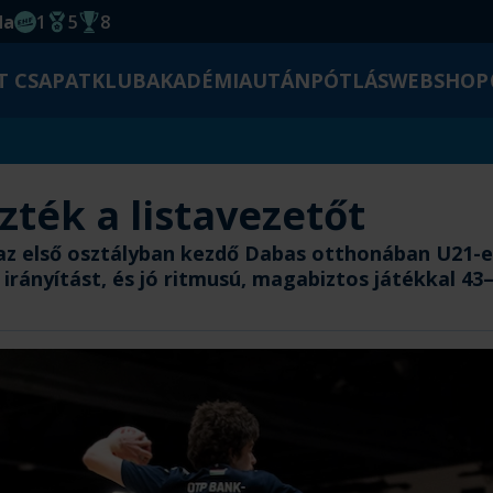
da
1
5
8
EHF kupagyőzelem 2014
Magyar Bajnoki cím
Magyar-Kupa győzelem
T CSAPAT
KLUB
AKADÉMIA
UTÁNPÓTLÁS
WEBSHOP
zték a listavezetőt
az első osztályban kezdő Dabas otthonában U21-e
irányítást, és jó ritmusú, magabiztos játékkal 43