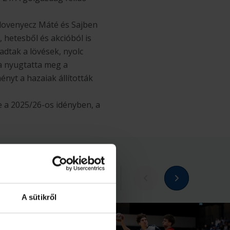
idovenyecz Máté és Sajben
, hetesből és akcióból is
dtak a lövések, nyolc
a nyugtatta meg a
nyt a hazaiak állították
e a 2025/26-os idényben, a
Megnézem az összeset
A sütikről