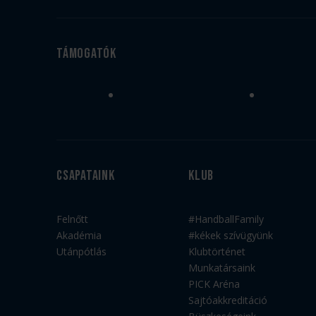
Támogatók
Csapataink
Klub
Felnőtt
#HandballFamily
Akadémia
#kékek szívügyünk
Utánpótlás
Klubtörténet
Munkatársaink
PICK Aréna
Sajtóakkreditáció