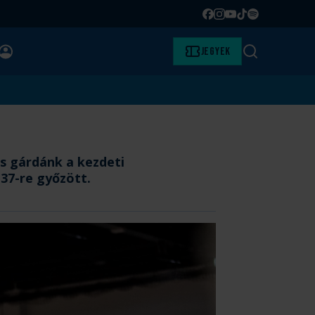
Facebook
Instagram
YouTube
TikTok
Spotify
BELÉPÉS
Jegyek
Keresés
s gárdánk a kezdeti
–37-re győzött.