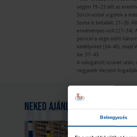
végén 19–23 állt az eredm
Sűrűn estek a gólok a más
Soma is betalált: 21–26. Ál
eredményes volt (27–34). 
perccel a vége előtt háro
kedélyeket (34–40), majd 
be: 37–43.
A válogatott szünet után,
negyedik Vecsést fogadják
Neked ajánljuk
Beleegyezés