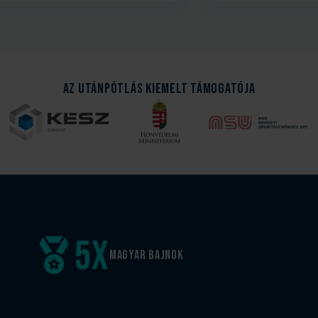
Az Utánpótlás kiemelt támogatója
5
x
Magyar
bajnok