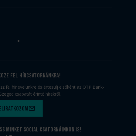
kozz fel hírcsatornánkra!
ozz fel hírlevelünkre és értesülj elsőként az OTP Bank-
Szeged csapatát érintő hírekről.
eliratkozom
ss minket social csatornáinkon is!