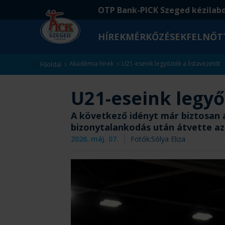
Ugrás
Ugrás
OTP Bank-PICK Szeged kézilab
a
az
fő
oldal
HÍREK
MÉRKŐZÉSEK
FELNŐT
tartalomra
aljára
Kezdőlap
Akadémia hírek
U21-eseink legyőzték a listavezetőt
Főoldal
U21-eseink legyő
A következő idényt már biztosan 
bizonytalankodás után átvette az 
2026. máj. 07.
Fotók:
Sólya Eliza