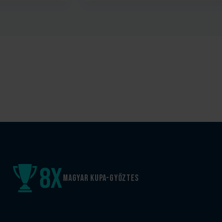
8
x
Magyar kupa-győztes