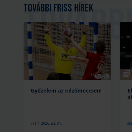
További friss hírek
Galé
Győzelem az edzőmeccsen!
E
a
2026. júl. 31.
U21
Ak