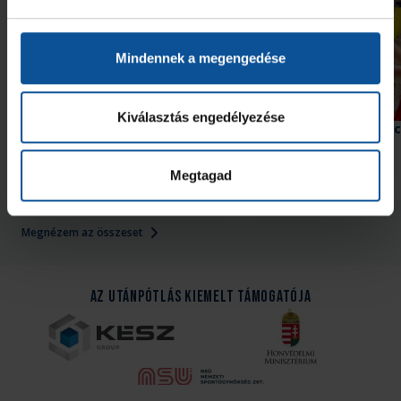
Mindennek a megengedése
Kiválasztás engedélyezése
Második edzőmeccsüket
Győzelem az edzőmecc
játszották
Megtagad
2026. aug. 08.
2026. júl. 31.
U21
U21
Megnézem az összeset
Az Utánpótlás kiemelt támogatója