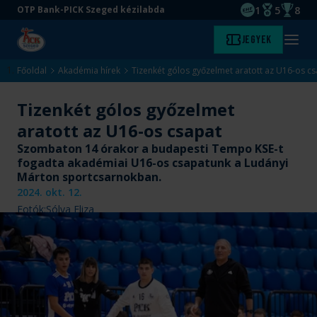
1
5
8
OTP Bank-PICK Szeged kézilabda
EHF kupagyőze
Magyar Baj
Magyar
Ugrás
Ugrás
Jegyek
Kezdőlap
Menü
a
az
megny
fő
oldal
Főoldal
Akadémia hírek
Tizenkét gólos győzelmet aratott az U16-os c
tartalomra
aljára
Tizenkét gólos győzelmet
aratott az U16-os csapat
Szombaton 14 órakor a budapesti Tempo KSE-t
fogadta akadémiai U16-os csapatunk a Ludányi
Márton sportcsarnokban.
2024. okt. 12.
Fotók:
Sólya Eliza