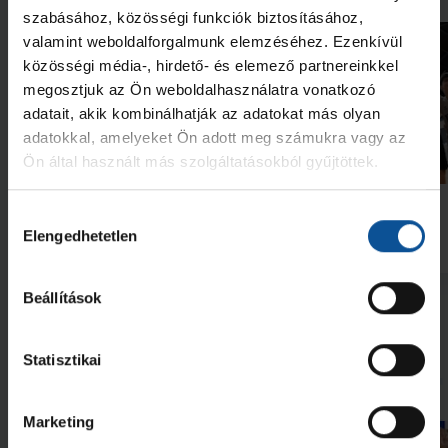
szabásához, közösségi funkciók biztosításához,
valamint weboldalforgalmunk elemzéséhez. Ezenkívül
közösségi média-, hirdető- és elemező partnereinkkel
megosztjuk az Ön weboldalhasználatra vonatkozó
adatait, akik kombinálhatják az adatokat más olyan
adatokkal, amelyeket Ön adott meg számukra vagy az
Videó
Ön által használt más szolgáltatásokból gyűjtöttek.
Megtanult győzni a csapat
Bajnokcsapat
Hozzájárulás
Elengedhetetlen
kiválasztása
2026. jún. 19.
2026. jún. 08.
U16
U16
Beállítások
Megnézem az összeset
Statisztikai
További friss hírek
Marketing