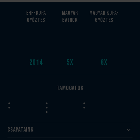
EHF-Kupa
Magyar
Magyar kupa-
győztes
bajnok
győztes
2014
5
x
8
x
Támogatók
Csapataink