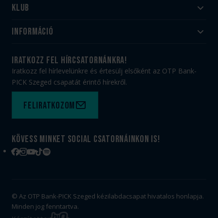
Klub
Felnőtt
Akadémia
Utánpótlás
Információ
#HandballFamily
#kékek szívügyünk
Klubtörténet
Jegy- és bérletvásárlás
iratkozz fel hírcsatornánkra!
Munkatársaink
Webshop
Iratkozz fel hírlevelünkre és értesülj elsőként az OTP Bank-
PICK Aréna
Impresszum
PICK Szeged csapatát érintő hírekről.
Sajtóakkreditáció
TAO
Büszkeségeink
Adatvédelem
Feliratkozom
Felhasználási feltételek
Kapcsolat
Kövess minket social csatornáinkon is!
Facebook
Instagram
YouTube
TikTok
Spotify
© Az OTP Bank-PICK Szeged kézilabdacsapat hivatalos honlapja.
Minden jog fenntartva.
BIG