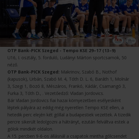
OTP Bank-PICK Szeged - Tempo KSE 29–17 (13–9)
U16, I. osztály, 5. forduló, Ludányi Márton sportcsarnok, 50
néző.
OTP Bank-PICK Szeged:
Makrinov, Szabó B., Nothof
(kapusok), Urbán, Szabó M. 4, Tóth D. L. 6, Baráth 1, Molnár
3, Szegi 1, Bozó 8, Mészáros, Frankó, Kádár, Csamangó 3,
Furka 3, Tóth D., . Vezetőedző: Vladan Jordovics.
Bár Vladan Jordovics fiai hazai környezetben esélyesként
léptek pályára az eddig még nyeretlen Tempo KSE ellen, a
hetedik perc elején két góllal a budapestiek vezettek. A tizedik
percre sikerült ledolgozni a hátrányt, ezután felváltva estek a
gólok mindkét oldalon.
A 15. percben 9-6-os állásnál a csapatok mintha gólcsendet