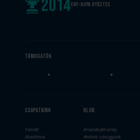
2014
EHF-Kupa győztes
Támogatók
Csapataink
Klub
Felnőtt
#HandballFamily
Akadémia
#kékek szívügyünk