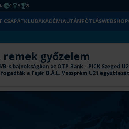
da
1
5
8
EHF kupagyőzelem 2014
Magyar Bajnoki cím
Magyar-Kupa győzelem
T CSAPAT
KLUB
AKADÉMIA
UTÁNPÓTLÁS
WEBSHOP
, remek győzelem
I/B-s bajnokságban az OTP Bank - PICK Szeged U2
 fogadták a Fejér B.Á.L. Veszprém U21 együttesét