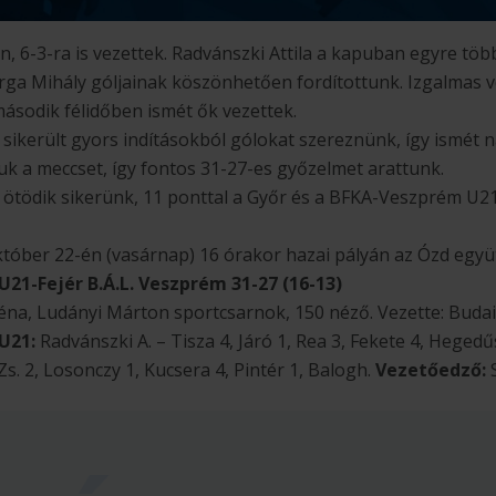
, 6-3-ra is vezettek. Radvánszki Attila a kapuban egyre töb
ga Mihály góljainak köszönhetően fordítottunk. Izgalmas v
ásodik félidőben ismét ők vezettek.
sikerült gyors indításokból gólokat szereznünk, így ismét ná
ltuk a meccset, így fontos 31-27-es győzelmet arattunk.
z ötödik sikerünk, 11 ponttal a Győr és a BFKA-Veszprém U
óber 22-én (vasárnap) 16 órakor hazai pályán az Ózd együ
21-Fejér B.Á.L. Veszprém 31-27 (16-13)
Aréna, Ludányi Márton sportcsarnok, 150 néző. Vezette: Buda
U21:
Radvánszki A. – Tisza 4, Járó 1, Rea 3, Fekete 4, Hegedű
Zs. 2, Losonczy 1, Kucsera 4, Pintér 1, Balogh.
Vezetőedző:
S