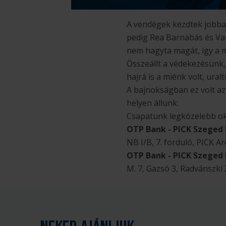
A vendégek kezdtek jobban
pedig Rea Barnabás és Var
nem hagyta magát, így a m
Összeállt a védekezésünk, 
hajrá is a miénk volt, ura
A bajnokságban ez volt a
helyen állunk.
Csapatunk legközelebb okt
OTP Bank - PICK Szeged U
NB I/B, 7. forduló, PICK 
OTP Bank - PICK Szeged 
M. 7, Gazsó 3, Radvánszki 