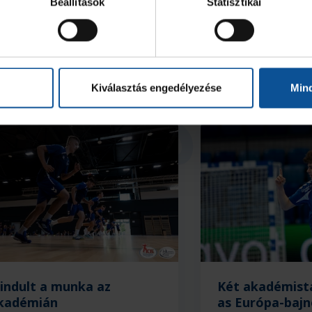
Beállítások
Statisztikai
Kiválasztás engedélyezése
Min
ria
lindult a munka az
Két akadémist
kadémián
as Európa-baj