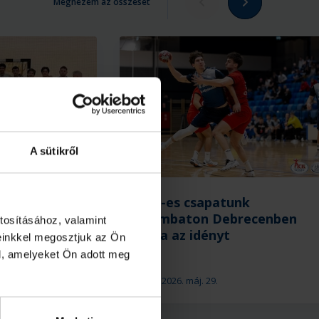
Megnézem az összeset
A sütikről
 végeztek
U21-es csapatunk
NB I/B-ben
szombaton Debrecenben
tosításához, valamint
zárja az idényt
einkkel megosztjuk az Ön
l, amelyeket Ön adott meg
2026. máj. 29.
U21