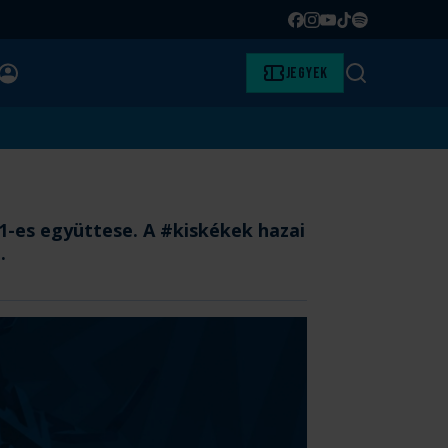
Facebook
Instagram
YouTube
TikTok
Spotify
BELÉPÉS
Jegyek
Keresés
1-es együttese. A #kiskékek hazai
.