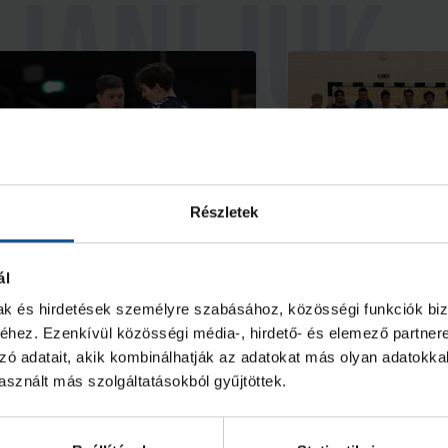
Részletek
ál
ravúrokkal teli idény,
Ötödik helyen
tödik hely a felnőtt
U21-eseink az 
mak és hirdetések személyre szabásához, közösségi funkciók biz
ezőnyben
hez. Ezenkívül közösségi média-, hirdető- és elemező partner
zó adatait, akik kombinálhatják az adatokat más olyan adatokka
sznált más szolgáltatásokból gyűjtöttek.
2026. júl. 09.
2026. máj. 30.
1
U21