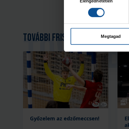
Elengedhetetlen
kiválasztása
További friss hírek
Megtagad
Galé
Győzelem az edzőmeccsen!
E
a