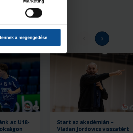
Marketing
dennek a megengedése
Megnézem az összeset
ánk az U18-
Start az akadémián –
nokságon
Vladan Jordovics visszatért