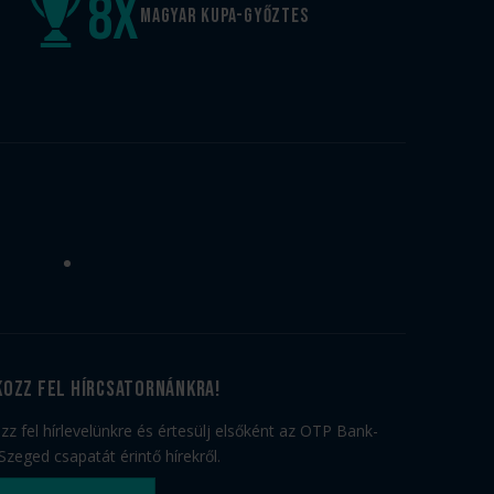
8
x
Magyar kupa-győztes
kozz fel hírcsatornánkra!
ozz fel hírlevelünkre és értesülj elsőként az OTP Bank-
Szeged csapatát érintő hírekről.