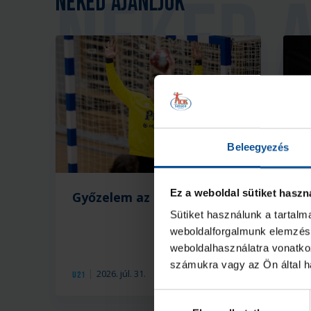
Neked ajánljuk
Beleegyezés
Ez a weboldal sütiket haszn
Győzelem az edzőmeccsen!
B
ö
Sütiket használunk a tartal
m
weboldalforgalmunk elemzésé
weboldalhasználatra vonatko
számukra vagy az Ön által ha
2026. júl. 31.
U21
U2
Hozzájárulás