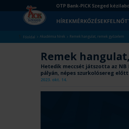
Ugrás
Ugrás
OTP Bank-PICK Szeged kézilab
a
az
fő
oldal
HÍREK
MÉRKŐZÉSEK
FELNŐT
tartalomra
aljára
Kezdőlap
Akadémia hírek
Remek hangulat, remek győzelem
Főoldal
Remek hangulat
Hetedik meccsét játszotta az NB 
pályán, népes szurkolósereg előtt
2023. okt. 14.