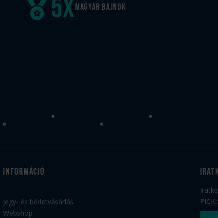
5
x
Magyar
bajnok
Információ
irat
Iratk
PICK 
Jegy- és bérletvásárlás
Webshop