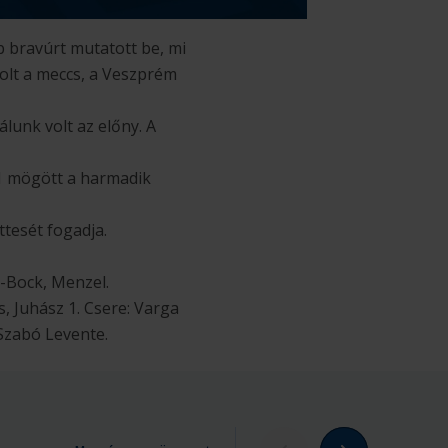
b bravúrt mutatott be, mi
olt a meccs, a Veszprém
lunk volt az előny. A
21 mögött a harmadik
ttesét fogadja.
i-Bock, Menzel.
s, Juhász 1. Csere: Varga
zabó Levente.