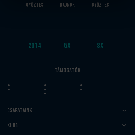
győztes
bajnok
győztes
2014
5
x
8
x
Támogatók
Csapataink
Klub
Felnőtt
Akadémia