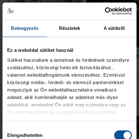
Beleegyezés
Részletek
A sütikről
Győzelem az edzőmeccsen!
Bravúrokkal teli idény,
Ez a weboldal sütiket használ
hely a felnőtt mezőny
Sütiket használunk a tartalmak és hirdetések személyre
szabásához, közösségi funkciók biztosításához,
2026. júl. 31.
2026. júl. 09.
U21
U21
valamint weboldalforgalmunk elemzéséhez. Ezenkívül
Megnézem az összeset
közösségi média-, hirdető- és elemező partnereinkkel
megosztjuk az Ön weboldalhasználatra vonatkozó
adatait, akik kombinálhatják az adatokat más olyan
További friss hírek
adatokkal, amelyeket Ön adott meg számukra vagy az
Ön által használt más szolgáltatásokból gyűjtöttek.
Hozzájárulás
Elengedhetetlen
kiválasztása