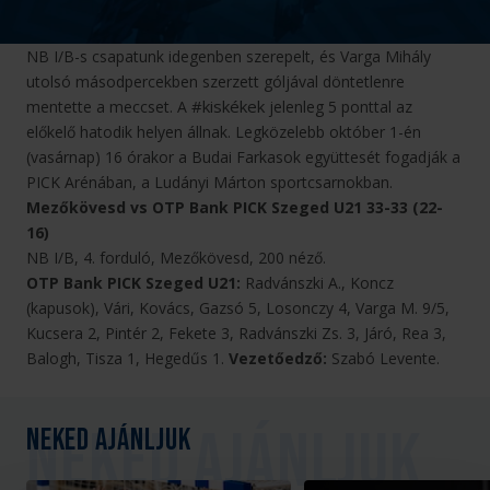
NB I/B-s csapatunk idegenben szerepelt, és Varga Mihály
utolsó másodpercekben szerzett góljával döntetlenre
#kiskékek
mentette a meccset. A
jelenleg 5 ponttal az
előkelő hatodik helyen állnak. Legközelebb október 1-én
(vasárnap) 16 órakor a Budai Farkasok együttesét fogadják a
PICK Arénában, a Ludányi Márton sportcsarnokban.
Mezőkövesd vs OTP Bank PICK Szeged U21 33-33 (22-
16)
NB I/B, 4. forduló, Mezőkövesd, 200 néző.
OTP Bank PICK Szeged U21:
Radvánszki A., Koncz
(kapusok), Vári, Kovács, Gazsó 5, Losonczy 4, Varga M. 9/5,
Kucsera 2, Pintér 2, Fekete 3, Radvánszki Zs. 3, Járó, Rea 3,
Balogh, Tisza 1, Hegedűs 1.
Vezetőedző:
Szabó Levente.
Neked ajánljuk