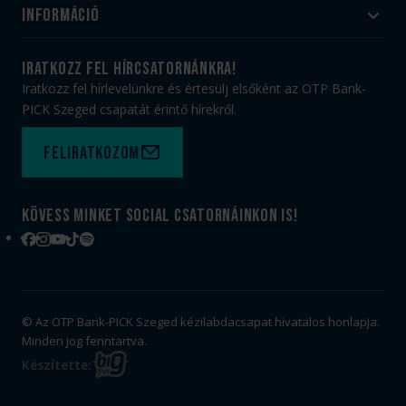
Utánpótlás
Információ
#HandballFamily
#kékek szívügyünk
Klubtörténet
Jegy- és bérletvásárlás
iratkozz fel hírcsatornánkra!
Munkatársaink
Webshop
Iratkozz fel hírlevelünkre és értesülj elsőként az OTP Bank-
PICK Aréna
Impresszum
PICK Szeged csapatát érintő hírekről.
Sajtóakkreditáció
TAO
Büszkeségeink
Adatvédelem
Feliratkozom
Felhasználási feltételek
Kapcsolat
Kövess minket social csatornáinkon is!
Facebook
Instagram
YouTube
TikTok
Spotify
© Az OTP Bank-PICK Szeged kézilabdacsapat hivatalos honlapja.
Minden jog fenntartva.
BIG
Készítette:
FISH