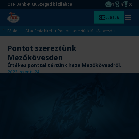
1
5
8
OTP Bank-PICK Szeged kézilabda
EHF kupagyőze
Magyar Baj
Magyar
Ugrás
Ugrás
Jegyek
Kezdőlap
Menü
a
az
megny
fő
oldal
Főoldal
Akadémia hírek
Pontot szereztünk Mezőkövesden
tartalomra
aljára
Pontot szereztünk
Mezőkövesden
Értékes ponttal tértünk haza Mezőkövesdről.
2023. szept. 24.