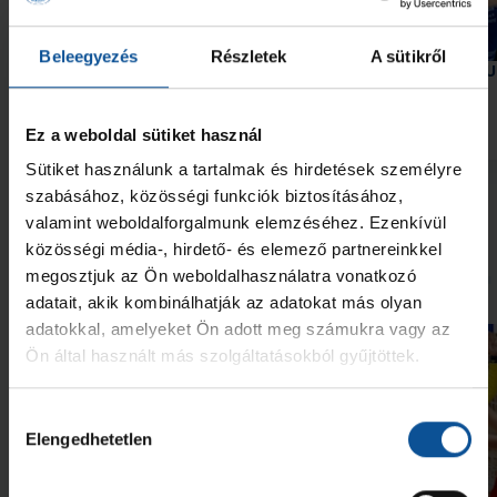
Galéria
Beleegyezés
Részletek
A sütikről
Elindult a munka az akadémián
Két akadémistánk az U
Európa-bajnokságon
Ez a weboldal sütiket használ
2026. júl. 30.
2026. júl. 28.
Akadémia
Akadémia
Sütiket használunk a tartalmak és hirdetések személyre
szabásához, közösségi funkciók biztosításához,
Megnézem az összeset
valamint weboldalforgalmunk elemzéséhez. Ezenkívül
közösségi média-, hirdető- és elemező partnereinkkel
További friss hírek
megosztjuk az Ön weboldalhasználatra vonatkozó
adatait, akik kombinálhatják az adatokat más olyan
adatokkal, amelyeket Ön adott meg számukra vagy az
Ön által használt más szolgáltatásokból gyűjtöttek.
Hozzájárulás
Elengedhetetlen
kiválasztása