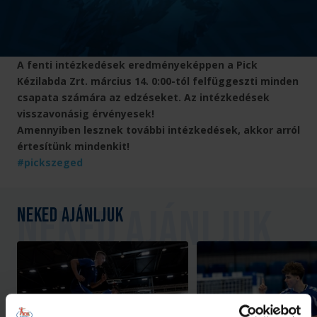
A fenti intézkedések eredményeképpen a Pick
Kézilabda Zrt. március 14. 0:00-tól felfüggeszti minden
csapata számára az edzéseket. Az intézkedések
visszavonásig érvényesek!
Amennyiben lesznek további intézkedések, akkor arról
értesítünk mindenkit!
#pickszeged
Neked ajánljuk