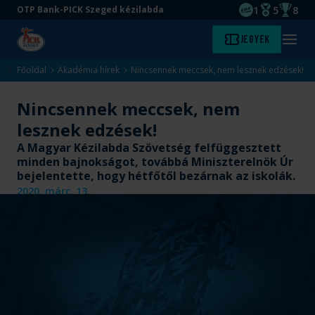
1
5
8
OTP Bank-PICK Szeged kézilabda
EHF kupagyőze
Magyar Baj
Magyar
Ugrás
Ugrás
Jegyek
Kezdőlap
Menü
a
az
megny
fő
oldal
Főoldal
Akadémia hírek
Nincsennek meccsek, nem lesznek edzések!
tartalomra
aljára
Nincsennek meccsek, nem
lesznek edzések!
A Magyar Kézilabda Szövetség felfüggesztett
minden bajnokságot, továbbá Miniszterelnök Úr
bejelentette, hogy hétfőtől bezárnak az iskolák.
2020. márc. 13.