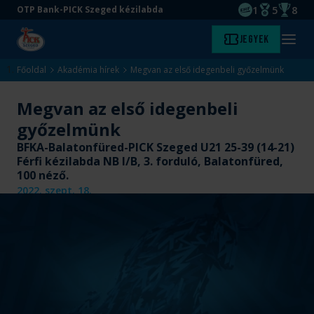
1
5
8
OTP Bank-PICK Szeged kézilabda
EHF kupagyőze
Magyar Baj
Magyar
Ugrás
Ugrás
Jegyek
Kezdőlap
Menü
a
az
megny
fő
oldal
Főoldal
Akadémia hírek
Megvan az első idegenbeli győzelmünk
tartalomra
aljára
Megvan az első idegenbeli
győzelmünk
BFKA-Balatonfüred-PICK Szeged U21 25-39 (14-21)
Férfi kézilabda NB I/B, 3. forduló, Balatonfüred,
100 néző.
2022. szept. 18.