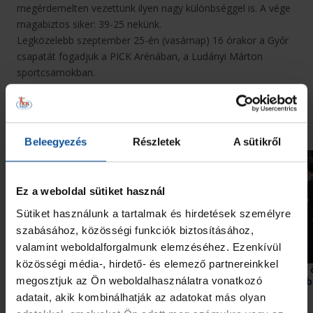
megérdemelten vezettünk ilyen nagy különbséggel is. A vége
magabiztos siker: 39-25 nekünk.
Legközelebb szeptember 25-én (vasárnap) 16 órakor a Győr
csapatát fogadjuk a PICK Arénában, a Ludányi Márton
sportcsarnokban.
Neked ajánljuk
Beleegyezés
Részletek
A sütikről
Ez a weboldal sütiket használ
Sütiket használunk a tartalmak és hirdetések személyre
szabásához, közösségi funkciók biztosításához,
valamint weboldalforgalmunk elemzéséhez. Ezenkívül
közösségi média-, hirdető- és elemező partnereinkkel
Győzelem az edzőmeccsen!
Bravúrokkal teli idény,
megosztjuk az Ön weboldalhasználatra vonatkozó
hely a felnőtt mezőny
adatait, akik kombinálhatják az adatokat más olyan
2026. júl. 31.
2026. júl. 09.
U21
U21