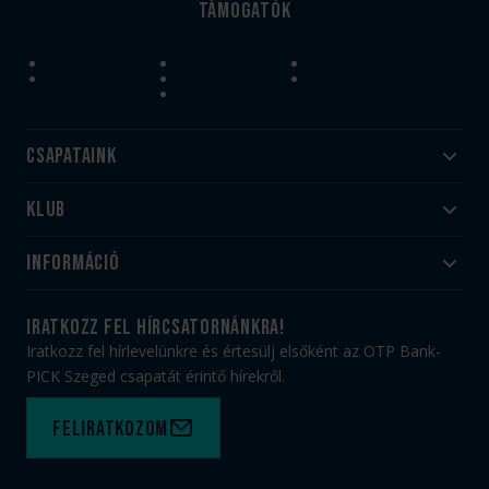
Támogatók
Csapataink
Klub
Felnőtt
Akadémia
Utánpótlás
Információ
#HandballFamily
#kékek szívügyünk
Klubtörténet
Jegy- és bérletvásárlás
iratkozz fel hírcsatornánkra!
Munkatársaink
Webshop
Iratkozz fel hírlevelünkre és értesülj elsőként az OTP Bank-
PICK Aréna
Impresszum
PICK Szeged csapatát érintő hírekről.
Sajtóakkreditáció
TAO
Büszkeségeink
Adatvédelem
Feliratkozom
Felhasználási feltételek
Kapcsolat