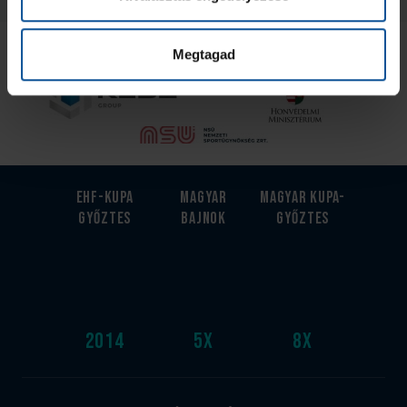
Az Utánpótlás kiemelt támogatója
Megtagad
EHF-Kupa
Magyar
Magyar kupa-
győztes
bajnok
győztes
2014
5
x
8
x