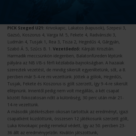
PICK Szeged U21:
Krivokapic, Lakatos (kapusok), Szepesi 3,
Gazsó, Koszorus 4, Varga M. 5, Fekete 4, Radvánszki 3,
Ludmán 4, Tusjak 1, Rea 3, Tisza 2, Hegedűs 4, Gárgyán,
Szabó Á. 5, Szűcs B. 1.
Vezetőedző:
Kárpáti Krisztián.
Harmadik meccsünkön idegenben, Balatonfüreden léptünk
pályára az NB I/B-s férfi kézilabda-bajnokságban. A hazaiak
szereztek vezetést, de mindig sikerült egyenlítetünk, sőt, a 8.
percben már 5-4-re mi vezettünk. Jöttek a gólok, Hegedűs,
Tusjak, Fekete és Koszorus is gólt szerzett, így 9-4-re sikerült
ellépnünk. Innentől pedig nem volt megállás, a két csapat
között fokozatosan nőtt a különbség, 30 perc után már 21-
14-re vezettünk.
A második játékrészben okosan tartottuk az eredményt, igazi
csapatként küzdöttünk, összesen 12 játékosunk szerzett gólt,
Luka Krivokapic pedig remekül védett, így az 50. percben 23-
36 állt az eredményjelzőn. Kiválón játszottunk,