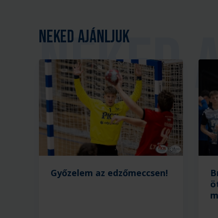
Neked ajánljuk
Győzelem az edzőmeccsen!
B
ö
m