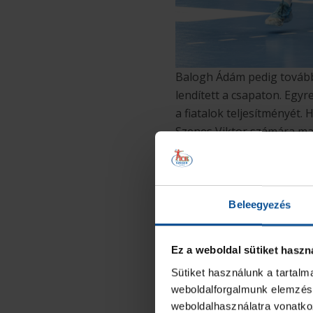
Balogh Ádám pedig tovább
lendített a csapaton. Egyr
a fiatalok teljesítményét.
Szenes Viktor számára mar
hajrában jött a kapuba Kon
akkor ő sem akart lemaradn
pont a zsebben. Egy bizto
győzelemmel ünnepelhett
Beleegyezés
Ez a weboldal sütiket haszn
Sütiket használunk a tartal
weboldalforgalmunk elemzésé
weboldalhasználatra vonatko