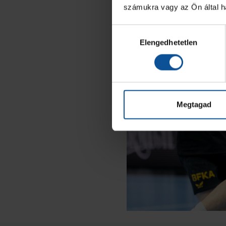
számukra vagy az Ön által ha
Hozzájárulás
Elengedhetetlen
kiválasztása
Megtagad