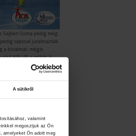
és Sajben Soma pedig még
 pedig tapssal jutalmazták
g a bizalmat, mégis
első NB I/B-s gólját. A
ről -, és ha már jött,
első győzelme, fontos két
pni a PICK Arénában, amit
A sütikről
tosításához, valamint
einkkel megosztjuk az Ön
l, amelyeket Ön adott meg