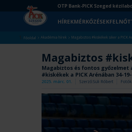
Ugrás
Ugrás
OTP Bank-PICK Szeged kézilab
a
az
fő
oldal
HÍREK
MÉRKŐZÉSEK
FELNŐT
tartalomra
aljára
Kezdőlap
Akadémia hírek
Magabiztos #kiskékek siker a PICK 
Főoldal
Magabiztos #kis
Magabiztos és fontos győzelmet 
#kiskékek a PICK Arénában 34-19-
2025. márc. 01.
Szerző:
Süli Róbert
Fotók