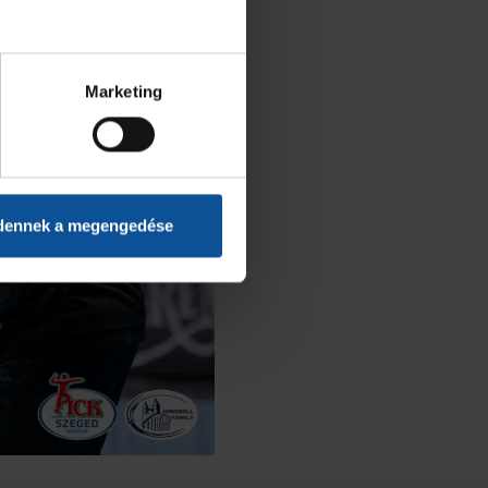
Marketing
dennek a megengedése