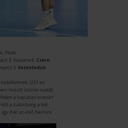
i, Pisák.
Járó 3, Kucsera 6.
Csere:
enyecz 3.
Vezetőedző:
a #kiskékeknek. U21-es
erc hozott szoros csatát,
gh Ádám a kapuban bravúrt
nőtt a különbség a két
, így már az első harminc