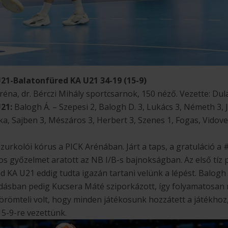
1-Balatonfüred KA U21 34-19 (15-9)
réna, dr. Bérczi Mihály sportcsarnok, 150 néző. Vezette: Dula
21:
Balogh Á. – Szepesi 2, Balogh D. 3, Lukács 3, Németh 3, 
ka, Sajben 3, Mészáros 3, Herbert 3, Szenes 1, Fogas, Vidov
a szurkolói kórus a PICK Arénában. Járt a taps, a gratuláció 
s győzelmet aratott az NB I/B-s bajnokságban. Az első tíz p
d KA U21 eddig tudta igazán tartani velünk a lépést. Balo
dásban pedig Kucsera Máté sziporkázott, így folyamatosan 
 örömteli volt, hogy minden játékosunk hozzátett a játékhoz
5-9-re vezettünk.