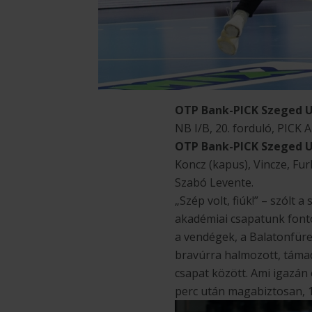
OTP Bank-PICK Szeged U2
NB I/B, 20. forduló, PICK A
OTP Bank-PICK Szeged U
Koncz (kapus), Vincze, Fur
Szabó Levente.
„Szép volt, fiúk!” – szólt 
akadémiai csapatunk fonto
a vendégek, a Balatonfüre
bravúrra halmozott, táma
csapat között. Ami igazán
perc után magabiztosan, 1