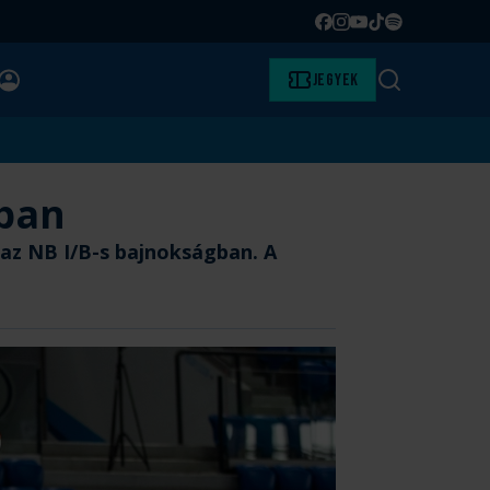
Facebook
Instagram
YouTube
TikTok
Spotify
BELÉPÉS
Jegyek
Keresés
ában
az NB I/B-s bajnokságban. A