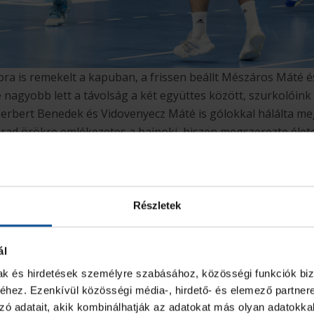
ra is remekelt a kapuban, a frissen beállt Mészáros Máté 
e nagyobb lett a távolság a két együttes között, szurkolóink
 Herbert Benedek és Vidovenyecz Máté is gólokkal hálálta me
ad örökre emlékezetes a bajnoki, hiszen megszerezte élete 
cz György – előtte szegény Balogh Ádámot fejbe lőtték a szél
i a társától, kiválóan védett. A vége 34-19-es siker, 2025. 
s, hogy fiatal csapatunknak hatalmas élmény volt pályára lé
ek.
Részletek
ál
mak és hirdetések személyre szabásához, közösségi funkciók biz
hez. Ezenkívül közösségi média-, hirdető- és elemező partner
zó adatait, akik kombinálhatják az adatokat más olyan adatokka