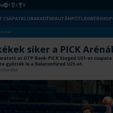
da
1
5
8
EHF kupagyőzelem 2014
Magyar Bajnoki cím
Magyar-Kupa győzelem
T CSAPAT
KLUB
AKADÉMIA
UTÁNPÓTLÁS
WEBSHOP
Arénában
kékek siker a PICK Arén
aratott az OTP Bank-PICK Szeged U21-es csapata 
re győzték le a Balatonfüred U21-et.
:
Sólya Eliza