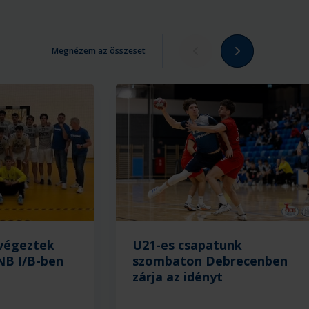
Megnézem az összeset
 végeztek
U21-es csapatunk
NB I/B-ben
szombaton Debrecenben
zárja az idényt