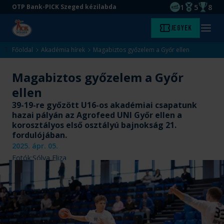
1
5
8
OTP Bank-PICK Szeged kézilabda
EHF kupagyőze
Magyar Baj
Magyar
Ugrás
Ugrás
Jegyek
Kezdőlap
Menü
a
az
megny
fő
oldal
Főoldal
Akadémia hírek
Magabiztos győzelem a Győr ellen
tartalomra
aljára
Magabiztos győzelem a Győr
ellen
39-19-re győzött U16-os akadémiai csapatunk
hazai pályán az Agrofeed UNI Győr ellen a
korosztályos első osztályú bajnokság 21.
fordulójában.
2025. ápr. 05.
Fotók:
Sólya Eliza