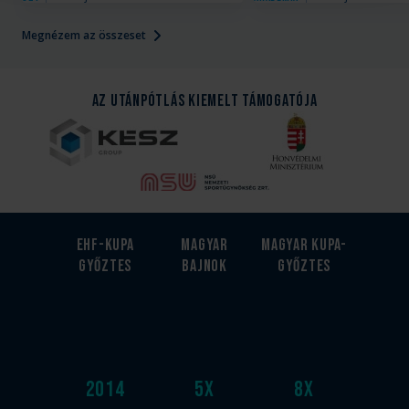
Megnézem az összeset
Az Utánpótlás kiemelt támogatója
EHF-Kupa
Magyar
Magyar kupa-
győztes
bajnok
győztes
2014
5
x
8
x