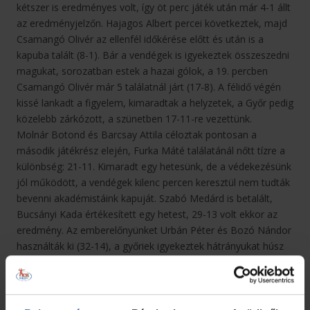
kétszer is eredményes volt, így öt perc játék után már 4-1 állt
az eredményjelzőn. Hajagos Albert percei következtek, majd
Csamangó Olivér az ellenfél időkérése előtt és után is a
kapuba talált (8-1). Bár a vendégek is igyekeztek összeszedni
magukat, sorozatban estek a hazai gólok, a 19. percben
Csamangó Olivér már 5 találatnál járt (17-8). A félidő végén
kissé lankadt a figyelem, kimaradtak a helyzetek, a Győr pedig
közelebb zárkózott, a szünetben 17-11-re vezettünk.
Molnár Botond és Barcsay Attila céloztak pontosan a
második játékrész elején, Furka Máté találatánál nőtt tízre a
különbség: 21-11. Kimaradt egy hetesünk, de a védekezésünk
jól működött, a vendégek kilenc percen keresztül nem tudták
bevenni akadémistáink kapuját. Szabó Medárd is betalált,
Bucsányi Kada értékesített egy hetest, 29-13 volt ekkor az
eredmény. Az emberelőnyünket Urbán Péter és Bozó Nándor
használták ki (32-14), a győriek igyekeztek hátrányukat húsz
alatt tartani. Ez a legvégégig sikerült is nekik, de Bozó Nándor
utolsó percben szerzett két góljával éppen ennyi lett közte:
39-19.
Vladan Jordovics vezetőedző értékelése:
- Ma