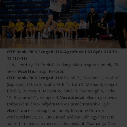
OTP Bank-PICK Szeged U16–Agrofeed UNI Győr U16 39–
19 (17–11)
U16, I. osztály, 21. forduló, Ludányi Márton sportcsarnok, 75
néző.
Vezette:
Fülöp, Rákóczi.
OTP Bank-PICK Szeged U16:
Szabó B., Makrinov 1, Nothof
(kapusok), Urbán 3, Szabó M. B. 1, Tóth 2, Molnár 3, Szegi 1,
Bozó 3, Barcsay 1, Mészáros, Kádár 1, Csamangó 5, Furka
12, Bucsányi 2/1, Hajagos 4.
Vezetőedző:
Vladan Jordovics.
Esélyesként léptek pályára U16-os akadémistáink a Győr
elleni hazai összecsapáson, amely Makrinov Dominik
védésével indult, aki Furka Máté találata után egy hetest is
hárított, megadva a meccs alaphangulatát. Csamangó Olivér