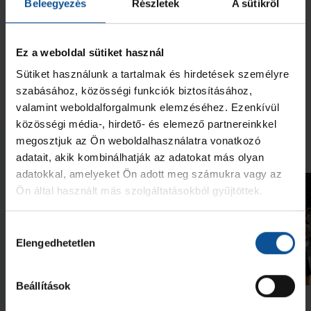
Beleegyezés
Részletek
A sütikről
elsősorban védekezésben mutatott jó játékunkkal –
mindhárom kapus kiváló teljesítményével – diktáltuk a
tempót és megérdemelten nyertünk. Minden játékos kapott
Ez a weboldal sütiket használ
játéklehetőséget, és szinte mindegyik jól játszott.
Sütiket használunk a tartalmak és hirdetések személyre
A #kiskékek legközelebb április 9-én (szerda) lépnek pályára
szabásához, közösségi funkciók biztosításához,
idegenben, a Balatonfüred Kézilabda Akadémia vendégeként.
valamint weboldalforgalmunk elemzéséhez. Ezenkívül
közösségi média-, hirdető- és elemező partnereinkkel
megosztjuk az Ön weboldalhasználatra vonatkozó
Neked ajánljuk
adatait, akik kombinálhatják az adatokat más olyan
adatokkal, amelyeket Ön adott meg számukra vagy az
Ön által használt más szolgáltatásokból gyűjtöttek.
Hozzájárulás
Elengedhetetlen
kiválasztása
Videó
Beállítások
Megtanult győzni a csapat
Bajnokcsapat