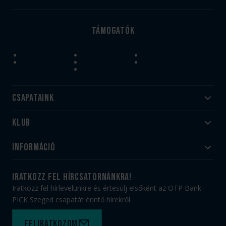
Támogatók
Csapataink
Klub
Felnőtt
Akadémia
Utánpótlás
Információ
#HandballFamily
#kékek szívügyünk
Klubtörténet
Jegy- és bérletvásárlás
iratkozz fel hírcsatornánkra!
Munkatársaink
Webshop
Iratkozz fel hírlevelünkre és értesülj elsőként az OTP Bank-
PICK Aréna
Impresszum
PICK Szeged csapatát érintő hírekről.
Sajtóakkreditáció
TAO
Büszkeségeink
Adatvédelem
Feliratkozom