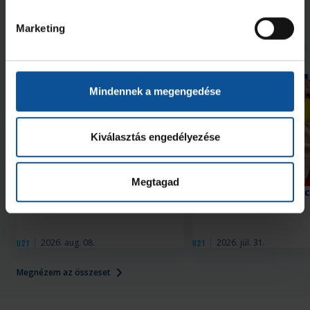
Marketing
További friss hírek
Mindennek a megengedése
Kiválasztás engedélyezése
Megtagad
Második edzőmeccsüket
Győzelem az edzőmecc
játszották
2026. aug. 08.
2026. júl. 31.
U21
U21
Megnézem az összeset