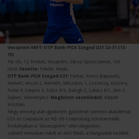
Veszprém KKFT-OTP Bank-PICK Szeged U21 32-31 (13-
15)
NB I/B, 13. forduló, Veszprém, Városi Sportcsarnok, 100
néző.
Vezette:
Fekete, Hajdu.
OTP Bank-PICK Szeged U21:
Farkas, Koncz (kapusok),
Herbert, Vincze 2, Németh, Mészáros 1, Losonczy, Kucsera,
Furka 4, Szepesi 3, Szűcs 8/5, Balogh 2, Lukács 8/1, Járó 3,
Sajben, Vidovenyecz.
Megbízott vezetőedző:
Kárpáti
Krisztián.
Négy vereség után igyekezett győzelmet szerezni akakdémiai
U21-es csapatunk az NB I/B-s bajnokság tizenharmadik
fordulójában a "Kisveszprém" ellen idegenben.
Lüktető ritmusban indult az első félidő, a házigazdák kezdték