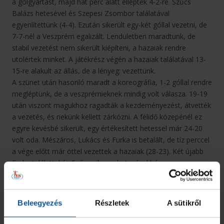
a gólgyártást, majd hat perc alatt elléptek 4-2-re. Szűcs
Balázs hetesével és Szepesi Zsombor találatával
egyenlítettünk (4-4). Ezután sikerült egy-két góllal vezetni, de
7-7-nél a Veszprém egalizált. Lendületben maradtunk, de
stabil vezetést nem sikerült kiépíteni, a hazaiak rendre
utolértek minket. A játékrész végén a hazaiak találatával 13-
15-re alakult az állás, de a lényeg: vezettünk.
A szünet után hasonló maradt a koreográfia, 1-2 góllal rendre
megléptünk, de a veszprémieknek mindig volt válasza. 19-19
után viszont magukhoz ragadták a kezdeményezést, átvették
a vezetés, és nekünk kellett zárkózni. A félidő közepénél ez
egyre kevésbé sikerült, egy értékesített hetessel már 24-20
volt oda. Mészáros, Lukács és Furka is betalált, de tíz perccel
a vége előtt már öttel vezettek a hazaiak (28-23). Két újabb
Furka találattal és Szűcs sikeres hetesével háromra
zárkóztunk (29-26). Az utolsó percekben kétszer is
emberelőnybe kerültünk, és Szűcs Balázs két újabb büntetőt
értékesített, 31-31 volt az állás egy perccel a vége előtt. Az
Beleegyezés
Részletek
A sütikről
utolsó másodpercekben azonban a hazaiak is értékesítették
a heteüket, beállítva a 32-31-s végeredményt.