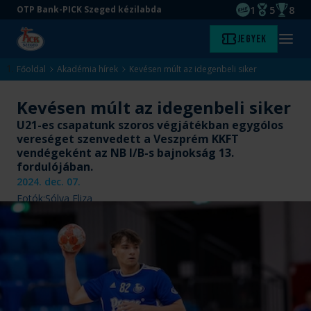
1
5
8
OTP Bank-PICK Szeged kézilabda
EHF kupagyőze
Magyar Baj
Magyar
Ugrás
Ugrás
Jegyek
Kezdőlap
Menü
a
az
megny
fő
oldal
Főoldal
Akadémia hírek
Kevésen múlt az idegenbeli siker
tartalomra
aljára
Kevésen múlt az idegenbeli siker
U21-es csapatunk szoros végjátékban egygólos
vereséget szenvedett a Veszprém KKFT
vendégeként az NB I/B-s bajnokság 13.
fordulójában.
2024. dec. 07.
Fotók:
Sólya Eliza