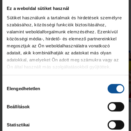
A következő fordulóban, december 15-én (vasárnap) U21-es
Ez a weboldal sütiket használ
csapatunk a DEAC gárdáját fogadja a Ludányi Márton
sportcsarnokban.
Sütiket használunk a tartalmak és hirdetések személyre
szabásához, közösségi funkciók biztosításához,
valamint weboldalforgalmunk elemzéséhez. Ezenkívül
Neked ajánljuk
közösségi média-, hirdető- és elemező partnereinkkel
megosztjuk az Ön weboldalhasználatra vonatkozó
adatait, akik kombinálhatják az adatokat más olyan
adatokkal, amelyeket Ön adott meg számukra vagy az
Ön által használt más szolgáltatásokból gyűjtöttek.
Hozzájárulás
Elengedhetetlen
kiválasztása
Második edzőmeccsüket
Győzelem az edzőmecc
játszották
Beállítások
2026. aug. 08.
2026. júl. 31.
U21
U21
Statisztikai
Megnézem az összeset