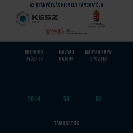
Az Utánpótlás kiemelt támogatója
EHF-Kupa
Magyar
Magyar kupa-
győztes
bajnok
győztes
2014
5
x
8
x
Támogatók