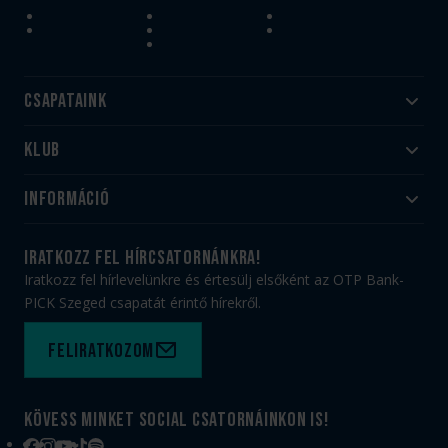
Csapataink
Klub
Felnőtt
Akadémia
Utánpótlás
Információ
#HandballFamily
#kékek szívügyünk
Klubtörténet
Jegy- és bérletvásárlás
iratkozz fel hírcsatornánkra!
Munkatársaink
Webshop
Iratkozz fel hírlevelünkre és értesülj elsőként az OTP Bank-
PICK Aréna
Impresszum
PICK Szeged csapatát érintő hírekről.
Sajtóakkreditáció
TAO
Büszkeségeink
Adatvédelem
Feliratkozom
Felhasználási feltételek
Kapcsolat
Kövess minket social csatornáinkon is!